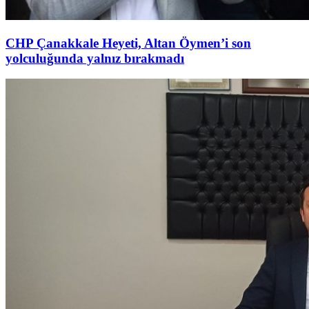
CHP Çanakkale Heyeti, Altan Öymen’i son
yolculuğunda yalnız bırakmadı