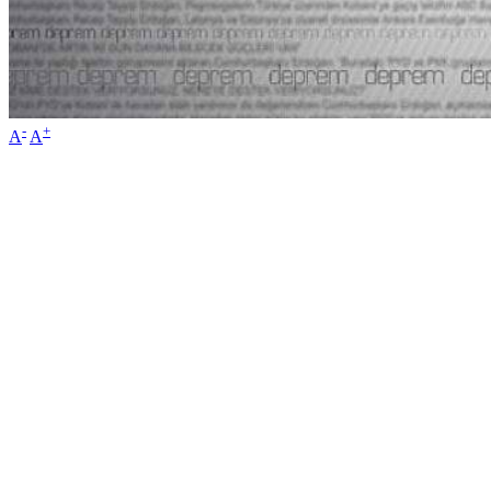
-
+
A
A