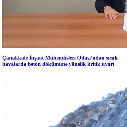
Çanakkale İnşaat Mühendisleri Odası’ndan sıcak
havalarda beton dökümüne yönelik kritik uyarı