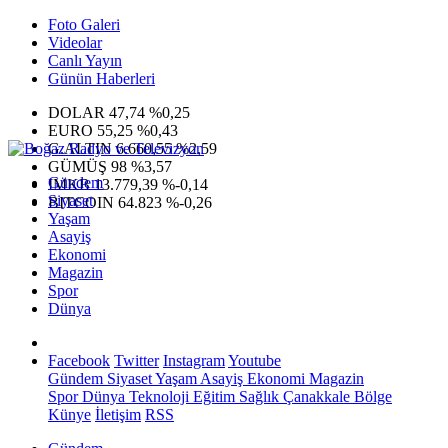
Foto Galeri
Videolar
Canlı Yayın
Günün Haberleri
DOLAR
47,74
%0,25
EURO
55,25
%0,43
G.ALTIN
6.660,55
%2,59
GÜMÜŞ
98
%3,57
Gündem
IMKB
13.779,39
%-0,14
Siyaset
BITCOIN
64.823
%-0,26
Yaşam
Asayiş
Ekonomi
Magazin
Spor
Dünya
Facebook
Twitter
Instagram
Youtube
Gündem
Siyaset
Yaşam
Asayiş
Ekonomi
Magazin
Spor
Dünya
Teknoloji
Eğitim
Sağlık
Çanakkale Bölge
Künye
İletişim
RSS