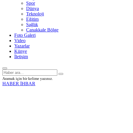
Spor
Dünya
Teknoloji
Eğitim
Sağlık
Çanakkale Bölge
Foto Galeri
Video
Yazarlar
Künye
İletişim
Aramak için bir kelime yazınız.
HABER İHBAR