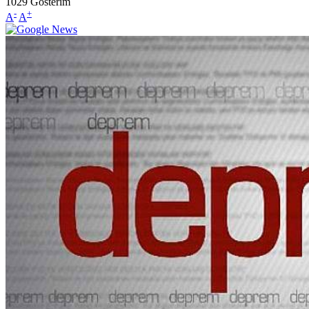
1029
Gösterim
-
+
A
A