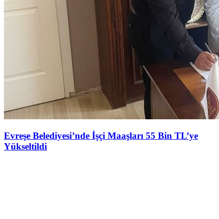
Evreşe Belediyesi’nde İşçi Maaşları 55 Bin TL’ye
Yükseltildi