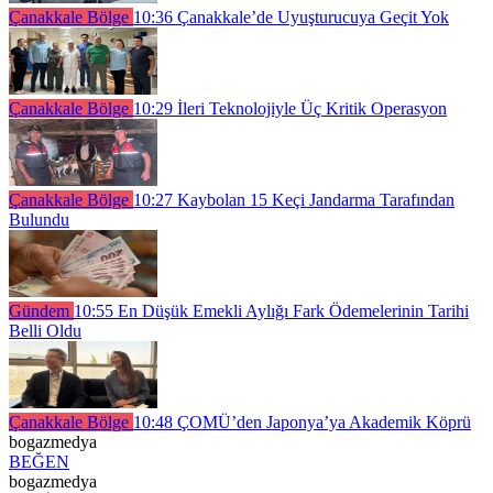
Çanakkale Bölge
10:36
Çanakkale’de Uyuşturucuya Geçit Yok
Çanakkale Bölge
10:29
İleri Teknolojiyle Üç Kritik Operasyon
Çanakkale Bölge
10:27
Kaybolan 15 Keçi Jandarma Tarafından
Bulundu
Gündem
10:55
En Düşük Emekli Aylığı Fark Ödemelerinin Tarihi
Belli Oldu
Çanakkale Bölge
10:48
ÇOMÜ’den Japonya’ya Akademik Köprü
bogazmedya
BEĞEN
bogazmedya