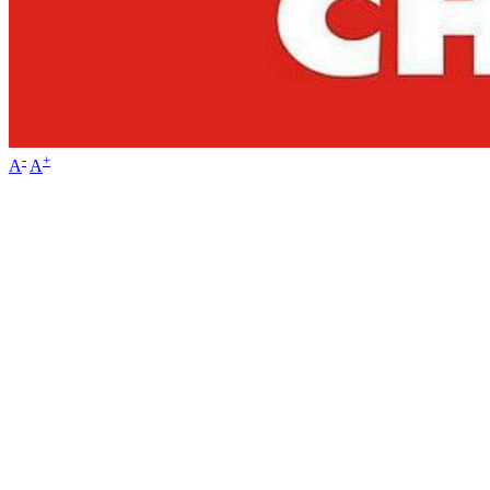
-
+
A
A