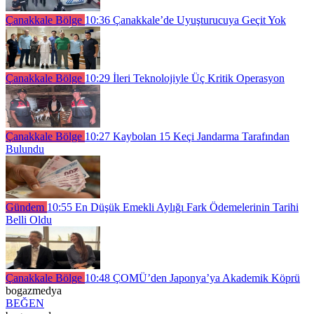
Çanakkale Bölge
10:36
Çanakkale’de Uyuşturucuya Geçit Yok
Çanakkale Bölge
10:29
İleri Teknolojiyle Üç Kritik Operasyon
Çanakkale Bölge
10:27
Kaybolan 15 Keçi Jandarma Tarafından
Bulundu
Gündem
10:55
En Düşük Emekli Aylığı Fark Ödemelerinin Tarihi
Belli Oldu
Çanakkale Bölge
10:48
ÇOMÜ’den Japonya’ya Akademik Köprü
bogazmedya
BEĞEN