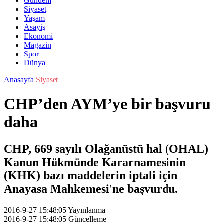
Gündem
Siyaset
Yaşam
Asayiş
Ekonomi
Magazin
Spor
Dünya
Anasayfa
Siyaset
CHP’den AYM’ye bir başvuru
daha
CHP, 669 sayılı Olağanüstü hal (OHAL)
Kanun Hükmünde Kararnamesinin
(KHK) bazı maddelerin iptali için
Anayasa Mahkemesi'ne başvurdu.
2016-9-27 15:48:05
Yayınlanma
2016-9-27 15:48:05
Güncelleme