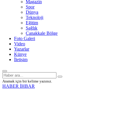
Magazin
Spor
Dünya
Teknoloji
Eğitim
Sağlık
Çanakkale Bölge
Foto Galeri
Video
Yazarlar
Künye
İletişim
Aramak için bir kelime yazınız.
HABER İHBAR