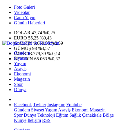
Foto Galeri
Videolar
Canlı Yayın
Günün Haberleri
DOLAR
47,74
%0,25
EURO
55,25
%0,43
G.ALTIN
6.660,55
%2,59
GÜMÜŞ
98
%3,57
Gündem
IMKB
13.779,39
%-0,14
Siyaset
BITCOIN
65.063
%0,37
Yaşam
Asayiş
Ekonomi
Magazin
Spor
Dünya
Facebook
Twitter
Instagram
Youtube
Gündem
Siyaset
Yaşam
Asayiş
Ekonomi
Magazin
Spor
Dünya
Teknoloji
Eğitim
Sağlık
Çanakkale Bölge
Künye
İletişim
RSS