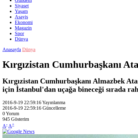
Gündem
Siyaset
Yaşam
Asayiş
Ekonomi
Magazin
Spor
Dünya
Anasayfa
Dünya
Kırgızistan Cumhurbaşkanı Ata
Kırgızistan Cumhurbaşkanı Almazbek Atam
için İstanbul'dan uçağa bineceği sırada rah
2016-9-19 22:59:16
Yayınlanma
2016-9-19 22:59:16
Güncelleme
0
Yorum
945
Gösterim
-
+
A
A