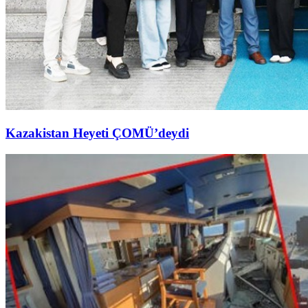
Kazakistan Heyeti ÇOMÜ’deydi