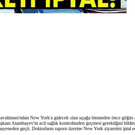
valimanı'ndan New York'a gidecek olan uçağa binmeden önce göğüs ağr
anı Atambayev'in acil sağlık kontrolünden geçmesi gerektiğini bildirdi
muayeneden geçti. Doktorların raporu üzerine New York ziyaretini iptal 