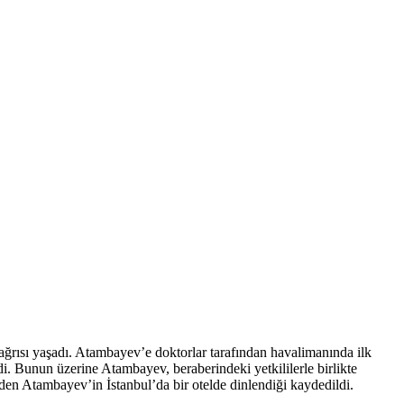
ısı yaşadı. Atambayev’e doktorlar tarafından havalimanında ilk
. Bunun üzerine Atambayev, beraberindeki yetkililerle birlikte
eden Atambayev’in İstanbul’da bir otelde dinlendiği kaydedildi.