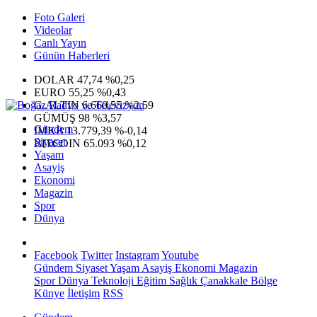
Foto Galeri
Videolar
Canlı Yayın
Günün Haberleri
DOLAR
47,74
%0,25
EURO
55,25
%0,43
G.ALTIN
6.660,55
%2,59
GÜMÜŞ
98
%3,57
Gündem
IMKB
13.779,39
%-0,14
Siyaset
BITCOIN
65.093
%0,12
Yaşam
Asayiş
Ekonomi
Magazin
Spor
Dünya
Facebook
Twitter
Instagram
Youtube
Gündem
Siyaset
Yaşam
Asayiş
Ekonomi
Magazin
Spor
Dünya
Teknoloji
Eğitim
Sağlık
Çanakkale Bölge
Künye
İletişim
RSS