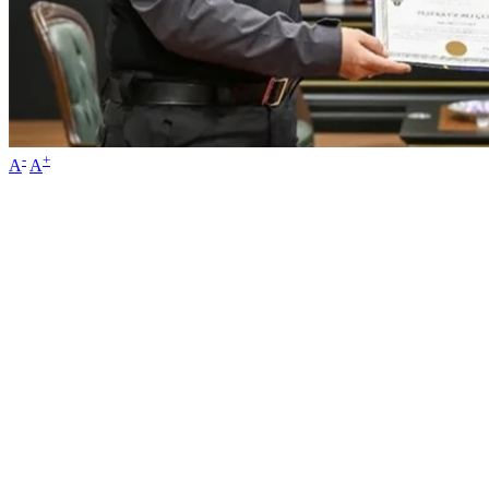
-
+
A
A