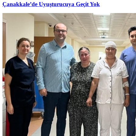
Çanakkale’de Uyuşturucuya Geçit Yok