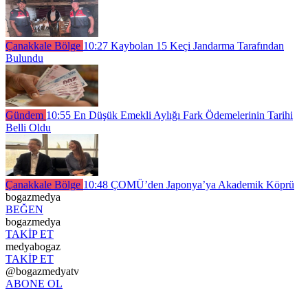
Çanakkale Bölge
10:27
Kaybolan 15 Keçi Jandarma Tarafından
Bulundu
Gündem
10:55
En Düşük Emekli Aylığı Fark Ödemelerinin Tarihi
Belli Oldu
Çanakkale Bölge
10:48
ÇOMÜ’den Japonya’ya Akademik Köprü
bogazmedya
BEĞEN
bogazmedya
TAKİP ET
medyabogaz
TAKİP ET
@bogazmedyatv
ABONE OL