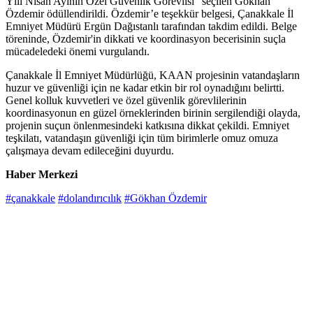
Yılı Nisan Ayının Özel Güvenlik Görevlisi" seçilen Gökhan
Özdemir ödüllendirildi. Özdemir’e teşekkür belgesi, Çanakkale İl
Emniyet Müdürü Ergün Dağıstanlı tarafından takdim edildi. Belge
töreninde, Özdemir'in dikkati ve koordinasyon becerisinin suçla
mücadeledeki önemi vurgulandı.
Çanakkale İl Emniyet Müdürlüğü, KAAN projesinin vatandaşların
huzur ve güvenliği için ne kadar etkin bir rol oynadığını belirtti.
Genel kolluk kuvvetleri ve özel güvenlik görevlilerinin
koordinasyonun en güzel örneklerinden birinin sergilendiği olayda,
projenin suçun önlenmesindeki katkısına dikkat çekildi. Emniyet
teşkilatı, vatandaşın güvenliği için tüm birimlerle omuz omuza
çalışmaya devam edileceğini duyurdu.
Haber Merkezi
#çanakkale
#dolandırıcılık
#Gökhan Özdemir