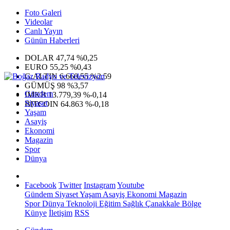
Foto Galeri
Videolar
Canlı Yayın
Günün Haberleri
DOLAR
47,74
%0,25
EURO
55,25
%0,43
G.ALTIN
6.660,55
%2,59
GÜMÜŞ
98
%3,57
Gündem
IMKB
13.779,39
%-0,14
Siyaset
BITCOIN
64.863
%-0,18
Yaşam
Asayiş
Ekonomi
Magazin
Spor
Dünya
Facebook
Twitter
Instagram
Youtube
Gündem
Siyaset
Yaşam
Asayiş
Ekonomi
Magazin
Spor
Dünya
Teknoloji
Eğitim
Sağlık
Çanakkale Bölge
Künye
İletişim
RSS