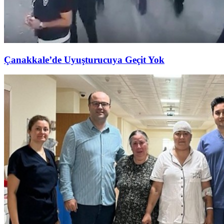
Çanakkale’de Uyuşturucuya Geçit Yok