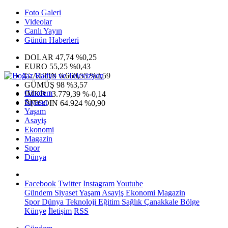
Foto Galeri
Videolar
Canlı Yayın
Günün Haberleri
DOLAR
47,74
%0,25
EURO
55,25
%0,43
G.ALTIN
6.660,55
%2,59
GÜMÜŞ
98
%3,57
Gündem
IMKB
13.779,39
%-0,14
Siyaset
BITCOIN
64.924
%0,90
Yaşam
Asayiş
Ekonomi
Magazin
Spor
Dünya
Facebook
Twitter
Instagram
Youtube
Gündem
Siyaset
Yaşam
Asayiş
Ekonomi
Magazin
Spor
Dünya
Teknoloji
Eğitim
Sağlık
Çanakkale Bölge
Künye
İletişim
RSS