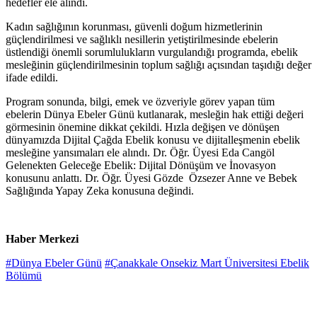
hedefler ele alındı.
Kadın sağlığının korunması, güvenli doğum hizmetlerinin
güçlendirilmesi ve sağlıklı nesillerin yetiştirilmesinde ebelerin
üstlendiği önemli sorumlulukların vurgulandığı programda, ebelik
mesleğinin güçlendirilmesinin toplum sağlığı açısından taşıdığı değer
ifade edildi.
Program sonunda, bilgi, emek ve özveriyle görev yapan tüm
ebelerin Dünya Ebeler Günü kutlanarak, mesleğin hak ettiği değeri
görmesinin önemine dikkat çekildi. Hızla değişen ve dönüşen
dünyamızda Dijital Çağda Ebelik konusu ve dijitalleşmenin ebelik
mesleğine yansımaları ele alındı. Dr. Öğr. Üyesi Eda Cangöl
Gelenekten Geleceğe Ebelik: Dijital Dönüşüm ve İnovasyon
konusunu anlattı. Dr. Öğr. Üyesi Gözde Özsezer Anne ve Bebek
Sağlığında Yapay Zeka konusuna değindi.
Haber Merkezi
#Dünya Ebeler Günü
#Çanakkale Onsekiz Mart Üniversitesi Ebelik
Bölümü