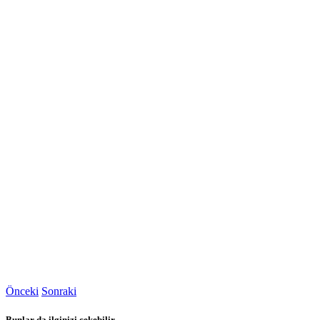
Önceki
Sonraki
Bunlar da ilginizi çekebilir