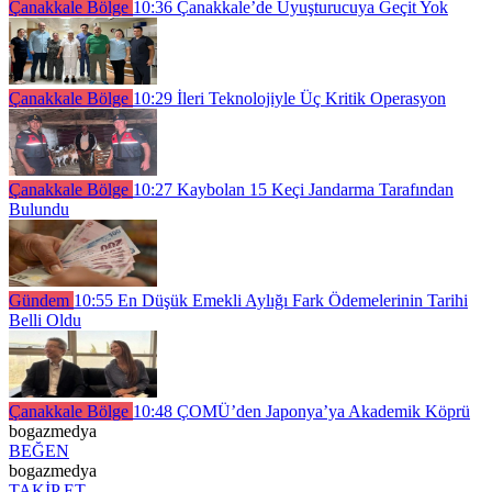
Çanakkale Bölge
10:36
Çanakkale’de Uyuşturucuya Geçit Yok
Çanakkale Bölge
10:29
İleri Teknolojiyle Üç Kritik Operasyon
Çanakkale Bölge
10:27
Kaybolan 15 Keçi Jandarma Tarafından
Bulundu
Gündem
10:55
En Düşük Emekli Aylığı Fark Ödemelerinin Tarihi
Belli Oldu
Çanakkale Bölge
10:48
ÇOMÜ’den Japonya’ya Akademik Köprü
bogazmedya
BEĞEN
bogazmedya
TAKİP ET