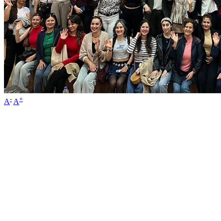
-
+
A
A