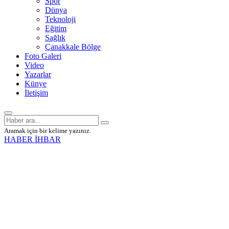
Spor
Dünya
Teknoloji
Eğitim
Sağlık
Çanakkale Bölge
Foto Galeri
Video
Yazarlar
Künye
İletişim
Aramak için bir kelime yazınız.
HABER İHBAR