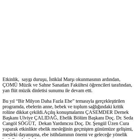
Etkinlik, saygı duruşu, İstiklal Marşı okunmasının ardından,
ÇOMÜ Müzik ve Sahne Sanatları Fakültesi öğrencileri tarafından,
yan flüt müzik dinletisi sunumu ile devam etti.
Bu yıl “Bir Milyon Daha Fazla Ebe” temasıyla gerçekleştirilen
programda, ebelerin anne, bebek ve toplum sağlığındaki kritik
rolüne dikkat çekildi.Açılış konuşmalarını ÇASEMDER Dernek
Başkanı Ulviye ÇALIDAĞ, Ebelik Bölüm Başkanı Doç. Dr. Seda
Cangöl SÖGÜT, Dekan Yardımcısı Doç. Dr. Şengül Üzen Cura
yaparak etkinlikte ebelik mesleğinin geçmişten günümüze gelişimi,
mesleki dayanışma, ebe istihdamının önemi ve geleceğe yönelik