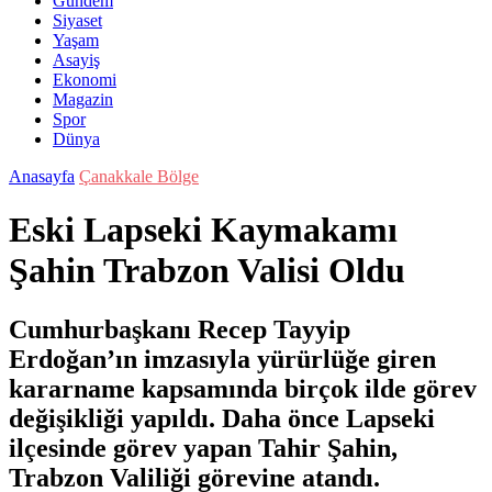
Gündem
Siyaset
Yaşam
Asayiş
Ekonomi
Magazin
Spor
Dünya
Anasayfa
Çanakkale Bölge
Eski Lapseki Kaymakamı
Şahin Trabzon Valisi Oldu
Cumhurbaşkanı Recep Tayyip
Erdoğan’ın imzasıyla yürürlüğe giren
kararname kapsamında birçok ilde görev
değişikliği yapıldı. Daha önce Lapseki
ilçesinde görev yapan Tahir Şahin,
Trabzon Valiliği görevine atandı.