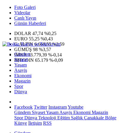
Foto Galeri
Videolar
Canlı Yayın
Günün Haberleri
DOLAR
47,74
%0,25
EURO
55,25
%0,43
G.ALTIN
6.660,55
%2,59
GÜMÜŞ
98
%3,57
Gündem
IMKB
13.779,39
%-0,14
Siyaset
BITCOIN
65.179
%-0,09
Yaşam
Asayiş
Ekonomi
Magazin
Spor
Dünya
Facebook
Twitter
Instagram
Youtube
Gündem
Siyaset
Yaşam
Asayiş
Ekonomi
Magazin
Spor
Dünya
Teknoloji
Eğitim
Sağlık
Çanakkale Bölge
Künye
İletişim
RSS