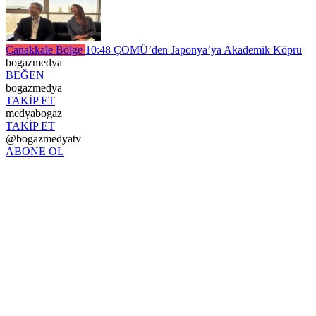
Çanakkale Bölge
10:48
ÇOMÜ’den Japonya’ya Akademik Köprü
bogazmedya
BEĞEN
bogazmedya
TAKİP ET
medyabogaz
TAKİP ET
@bogazmedyatv
ABONE OL