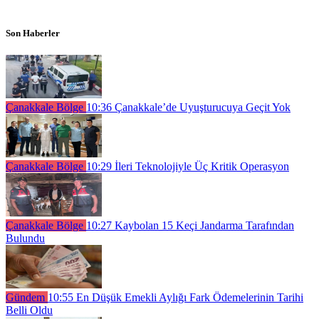
Son Haberler
Çanakkale Bölge
10:36
Çanakkale’de Uyuşturucuya Geçit Yok
Çanakkale Bölge
10:29
İleri Teknolojiyle Üç Kritik Operasyon
Çanakkale Bölge
10:27
Kaybolan 15 Keçi Jandarma Tarafından
Bulundu
Gündem
10:55
En Düşük Emekli Aylığı Fark Ödemelerinin Tarihi
Belli Oldu