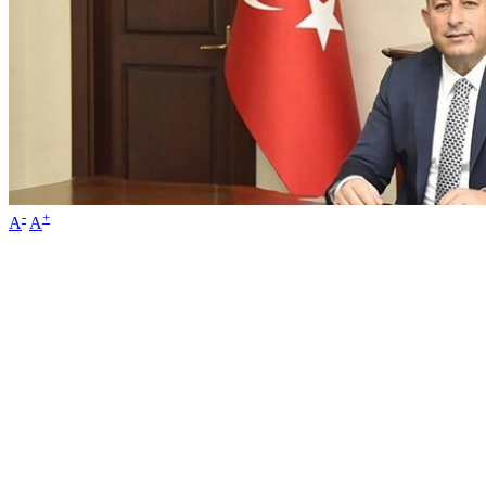
-
+
A
A