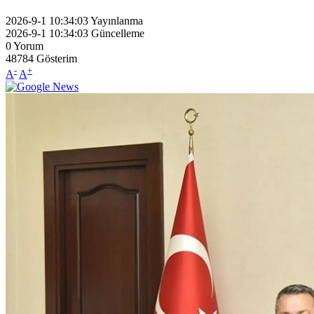
2026-9-1 10:34:03
Yayınlanma
2026-9-1 10:34:03
Güncelleme
0
Yorum
48784
Gösterim
-
+
A
A