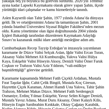
yaklaşık beş yıl boyunca bu görevini sürdürdü. 2020 yılı Temmuz
ayına kadar Lapseki Kaymakamı olarak görev yapan Şahin, ilçede
yürüttüğü idari çalışmalar ve kamu hizmetleriyle tanındı.
Aslen Kayserili olan Tahir Şahin, 1977 yılında Adana’da dünyaya
geldi. İlk ve ortaöğrenimini Adana’da tamamlayan Şahin, 2001
yılında İstanbul Üniversitesi Siyasal Bilgiler Fakültesi’nden mezun
oldu. Kamu yönetimine olan ilgisi doğrultusunda 2004 yılında
İçişleri Bakanlığı tarafından düzenlenen Kaymakam Adaylığı
Sınavı’nı kazanarak mülki idare amirliği mesleğine adım attı.
Cumhurbaşkanı Recep Tayyip Erdoğan’ın imzasıyla yayımlanan
kararname ile Düzce Valisi Selçuk Aslan, Iğdır Valisi Ercan Turan,
Aksaray Valisi Mehmet Ali Kumbuzoğlu, Yalova Valisi Hülya
Kaya, Eskişehir Valisi Hüseyin Aksoy, Denizli Valisi Ömer Faruk
Coşkun ve Trabzon Valisi Aziz Yıldırım, “vali-mülkiye
başmüfettişliği” görevine getirildi.
Kararname kapsamında Mehmet Fatih Çiçekli Ardahan, Mustafa
Fırat Taşolar Iğdır, Cahit Çelik Bingöl, Mustafa Koç Giresun,
Hayrettin Çiçek Karaman, Ahmet Hamdi Usta Yalova, Tahir Şahin
Trabzon, Mehmet Makas Düzce, Mehmet Fatih Serdengeçti
Osmaniye, Erdinç Yılmaz Eskişehir, Yavuz Selim Köşger Denizli,
Mustafa Yavuz Adana, Murat Duru Aksaray, Ömer Kalaylı Kilis,
Hüseyin Engin Sarıibrahim Kırıkkale, Oktay Çağatay Karabük,
Nedim Akmeşe Niğde, Hüseyin Çakırtaş Çankırı ve Önder Bozkurt