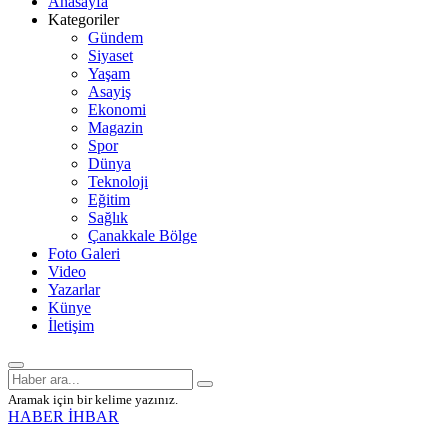
Anasayfa
Kategoriler
Gündem
Siyaset
Yaşam
Asayiş
Ekonomi
Magazin
Spor
Dünya
Teknoloji
Eğitim
Sağlık
Çanakkale Bölge
Foto Galeri
Video
Yazarlar
Künye
İletişim
Aramak için bir kelime yazınız.
HABER İHBAR