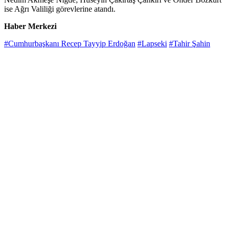
ise Ağrı Valiliği görevlerine atandı.
Haber Merkezi
#Cumhurbaşkanı Recep Tayyip Erdoğan
#Lapseki
#Tahir Şahin