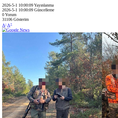
2026-5-1 10:00:09
Yayınlanma
2026-5-1 10:00:09
Güncelleme
0
Yorum
31106
Gösterim
-
+
A
A