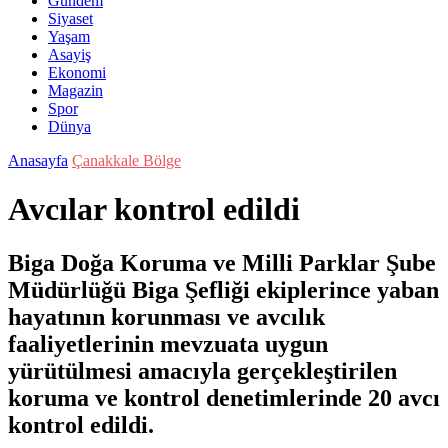
Gündem
Siyaset
Yaşam
Asayiş
Ekonomi
Magazin
Spor
Dünya
Anasayfa
Çanakkale Bölge
Avcılar kontrol edildi
Biga Doğa Koruma ve Milli Parklar Şube
Müdürlüğü Biga Şefliği ekiplerince yaban
hayatının korunması ve avcılık
faaliyetlerinin mevzuata uygun
yürütülmesi amacıyla gerçekleştirilen
koruma ve kontrol denetimlerinde 20 avcı
kontrol edildi.