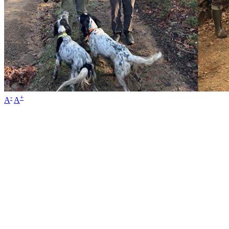
-
+
A
A