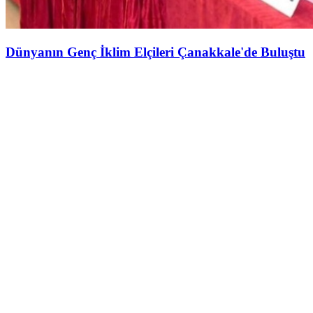
Dünyanın Genç İklim Elçileri Çanakkale'de Buluştu