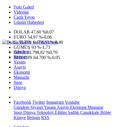
Foto Galeri
Videolar
Canlı Yayın
Günün Haberleri
DOLAR
47,60
%0,07
EURO
54,97
%-0,06
G.ALTIN
6.470,33
%-0,40
GÜMÜŞ
93
%-1,73
Gündem
IMKB
13.798,82
%0,70
Siyaset
BITCOIN
64.700
%-0,05
Yaşam
Asayiş
Ekonomi
Magazin
Spor
Dünya
Facebook
Twitter
Instagram
Youtube
Gündem
Siyaset
Yaşam
Asayiş
Ekonomi
Magazin
Spor
Dünya
Teknoloji
Eğitim
Sağlık
Çanakkale Bölge
Künye
İletişim
RSS