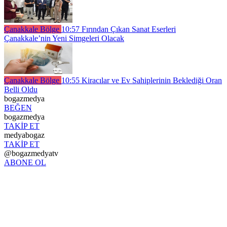
Çanakkale Bölge
10:57
Fırından Çıkan Sanat Eserleri
Çanakkale’nin Yeni Simgeleri Olacak
Çanakkale Bölge
10:55
Kiracılar ve Ev Sahiplerinin Beklediği Oran
Belli Oldu
bogazmedya
BEĞEN
bogazmedya
TAKİP ET
medyabogaz
TAKİP ET
@bogazmedyatv
ABONE OL