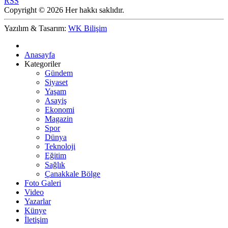
RSS
Copyright © 2026 Her hakkı saklıdır.
Yazılım & Tasarım:
WK Bilişim
Anasayfa
Kategoriler
Gündem
Siyaset
Yaşam
Asayiş
Ekonomi
Magazin
Spor
Dünya
Teknoloji
Eğitim
Sağlık
Çanakkale Bölge
Foto Galeri
Video
Yazarlar
Künye
İletişim