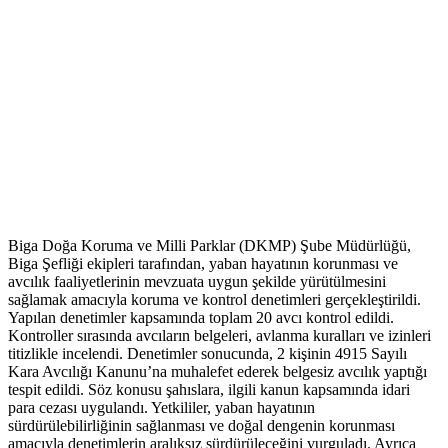
Biga Doğa Koruma ve Milli Parklar (DKMP) Şube Müdürlüğü,
Biga Şefliği ekipleri tarafından, yaban hayatının korunması ve
avcılık faaliyetlerinin mevzuata uygun şekilde yürütülmesini
sağlamak amacıyla koruma ve kontrol denetimleri gerçekleştirildi.
Yapılan denetimler kapsamında toplam 20 avcı kontrol edildi.
Kontroller sırasında avcıların belgeleri, avlanma kuralları ve izinleri
titizlikle incelendi. Denetimler sonucunda, 2 kişinin 4915 Sayılı
Kara Avcılığı Kanunu’na muhalefet ederek belgesiz avcılık yaptığı
tespit edildi. Söz konusu şahıslara, ilgili kanun kapsamında idari
para cezası uygulandı. Yetkililer, yaban hayatının
sürdürülebilirliğinin sağlanması ve doğal dengenin korunması
amacıyla denetimlerin aralıksız sürdürüleceğini vurguladı. Ayrıca