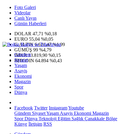
Foto Galeri
Videolar
Canlı Yayın
Günün Haberleri
DOLAR
47,71
%0,18
EURO
55,04
%0,05
G.ALTIN
6.621,47
%1,99
GÜMÜŞ
99
%4,79
Gündem
IMKB
13.819,90
%0,15
Siyaset
BITCOIN
64.894
%0,43
Yaşam
Asayiş
Ekonomi
Magazin
Spor
Dünya
Facebook
Twitter
Instagram
Youtube
Gündem
Siyaset
Yaşam
Asayiş
Ekonomi
Magazin
Spor
Dünya
Teknoloji
Eğitim
Sağlık
Çanakkale Bölge
Künye
İletişim
RSS