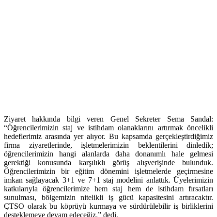
Ziyaret hakkında bilgi veren Genel Sekreter Sema Sandal:
“Öğrencilerimizin staj ve istihdam olanaklarını artırmak öncelikli
hedeflerimiz arasında yer alıyor. Bu kapsamda gerçekleştirdiğimiz
firma ziyaretlerinde, işletmelerimizin beklentilerini dinledik;
öğrencilerimizin hangi alanlarda daha donanımlı hale gelmesi
gerektiği konusunda karşılıklı görüş alışverişinde bulunduk.
Öğrencilerimizin bir eğitim dönemini işletmelerde geçirmesine
imkan sağlayacak 3+1 ve 7+1 staj modelini anlattık. Üyelerimizin
katkılarıyla öğrencilerimize hem staj hem de istihdam fırsatları
sunulması, bölgemizin nitelikli iş gücü kapasitesini artıracaktır.
ÇTSO olarak bu köprüyü kurmaya ve sürdürülebilir iş birliklerini
desteklemeye devam edeceğiz.” dedi.