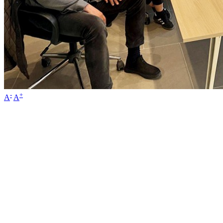
-
+
A
A