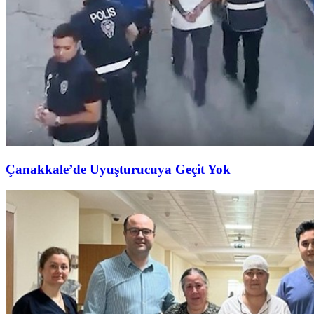
Çanakkale’de Uyuşturucuya Geçit Yok