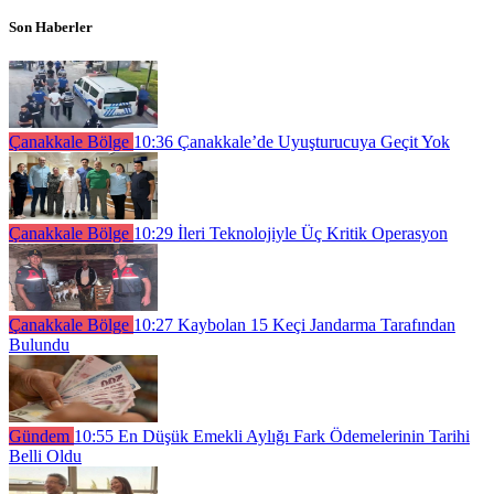
Son Haberler
Çanakkale Bölge
10:36
Çanakkale’de Uyuşturucuya Geçit Yok
Çanakkale Bölge
10:29
İleri Teknolojiyle Üç Kritik Operasyon
Çanakkale Bölge
10:27
Kaybolan 15 Keçi Jandarma Tarafından
Bulundu
Gündem
10:55
En Düşük Emekli Aylığı Fark Ödemelerinin Tarihi
Belli Oldu