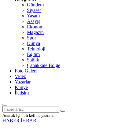
Gündem
Siyaset
Yaşam
Asayiş
Ekonomi
Magazin
Spor
Dünya
Teknoloji
Eğitim
Sağlık
Çanakkale Bölge
Foto Galeri
Video
Yazarlar
Künye
İletişim
Aramak için bir kelime yazınız.
HABER İHBAR