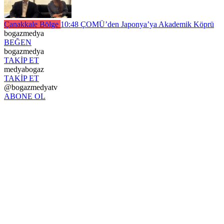
Çanakkale Bölge
10:48
ÇOMÜ’den Japonya’ya Akademik Köprü
bogazmedya
BEĞEN
bogazmedya
TAKİP ET
medyabogaz
TAKİP ET
@bogazmedyatv
ABONE OL