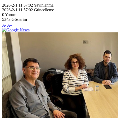
2026-2-1 11:57:02
Yayınlanma
2026-2-1 11:57:02
Güncelleme
0
Yorum
5343
Gösterim
-
+
A
A