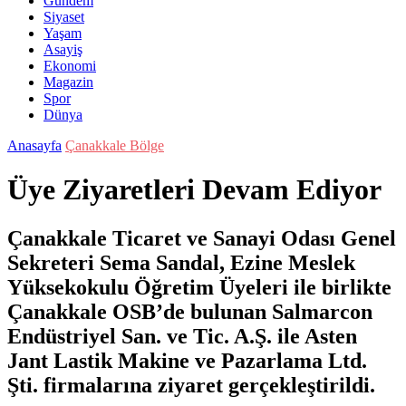
Gündem
Siyaset
Yaşam
Asayiş
Ekonomi
Magazin
Spor
Dünya
Anasayfa
Çanakkale Bölge
Üye Ziyaretleri Devam Ediyor
Çanakkale Ticaret ve Sanayi Odası Genel
Sekreteri Sema Sandal, Ezine Meslek
Yüksekokulu Öğretim Üyeleri ile birlikte
Çanakkale OSB’de bulunan Salmarcon
Endüstriyel San. ve Tic. A.Ş. ile Asten
Jant Lastik Makine ve Pazarlama Ltd.
Şti. firmalarına ziyaret gerçekleştirildi.