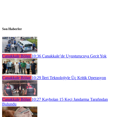
Son Haberler
Çanakkale Bölge
10:36
Çanakkale’de Uyuşturucuya Geçit Yok
Çanakkale Bölge
10:29
İleri Teknolojiyle Üç Kritik Operasyon
Çanakkale Bölge
10:27
Kaybolan 15 Keçi Jandarma Tarafından
Bulundu