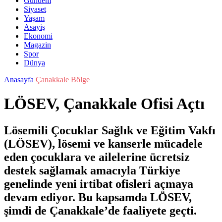
Gündem
Siyaset
Yaşam
Asayiş
Ekonomi
Magazin
Spor
Dünya
Anasayfa
Çanakkale Bölge
LÖSEV, Çanakkale Ofisi Açtı
Lösemili Çocuklar Sağlık ve Eğitim Vakfı
(LÖSEV), lösemi ve kanserle mücadele
eden çocuklara ve ailelerine ücretsiz
destek sağlamak amacıyla Türkiye
genelinde yeni irtibat ofisleri açmaya
devam ediyor. Bu kapsamda LÖSEV,
şimdi de Çanakkale’de faaliyete geçti.