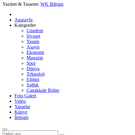
Yazılım & Tasarım:
WK Bilişim
Anasayfa
Kategoriler
Gündem
Siyaset
Yaşam
Asayiş
Ekonomi
Magazin
Spor
Dünya
Teknoloji
Eğitim
Sağlık
Çanakkale Bölge
Foto Galeri
Video
Yazarlar
Künye
İletişim