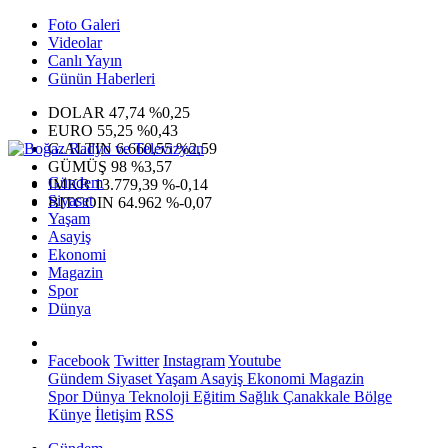
Foto Galeri
Videolar
Canlı Yayın
Günün Haberleri
DOLAR
47,74
%0,25
EURO
55,25
%0,43
G.ALTIN
6.660,55
%2,59
GÜMÜŞ
98
%3,57
Gündem
IMKB
13.779,39
%-0,14
Siyaset
BITCOIN
64.962
%-0,07
Yaşam
Asayiş
Ekonomi
Magazin
Spor
Dünya
Facebook
Twitter
Instagram
Youtube
Gündem
Siyaset
Yaşam
Asayiş
Ekonomi
Magazin
Spor
Dünya
Teknoloji
Eğitim
Sağlık
Çanakkale Bölge
Künye
İletişim
RSS