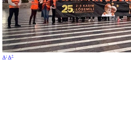
-
+
A
A