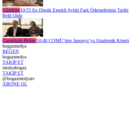
Gündem
10:55
En Düşük Emekli Aylığı Fark Ödemelerinin Tarihi
Belli Oldu
Çanakkale Bölge
10:48
ÇOMÜ’den Japonya’ya Akademik Köprü
bogazmedya
BEĞEN
bogazmedya
TAKİP ET
medyabogaz
TAKİP ET
@bogazmedyatv
ABONE OL