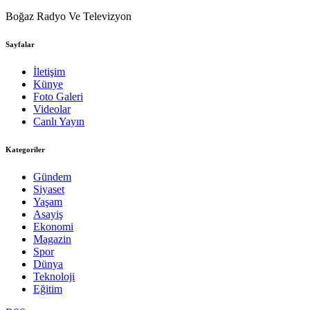
Boğaz Radyo Ve Televizyon
Sayfalar
İletişim
Künye
Foto Galeri
Videolar
Canlı Yayın
Kategoriler
Gündem
Siyaset
Yaşam
Asayiş
Ekonomi
Magazin
Spor
Dünya
Teknoloji
Eğitim