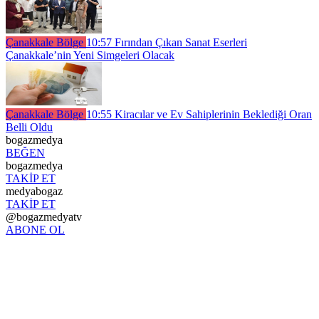
Çanakkale Bölge
10:57
Fırından Çıkan Sanat Eserleri
Çanakkale’nin Yeni Simgeleri Olacak
Çanakkale Bölge
10:55
Kiracılar ve Ev Sahiplerinin Beklediği Oran
Belli Oldu
bogazmedya
BEĞEN
bogazmedya
TAKİP ET
medyabogaz
TAKİP ET
@bogazmedyatv
ABONE OL