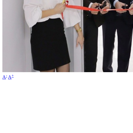
-
+
A
A