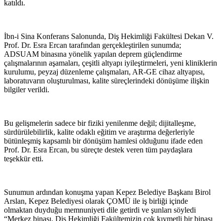
katıldı.
İbn-i Sina Konferans Salonunda, Diş Hekimliği Fakültesi Dekan V.
Prof. Dr. Esra Ercan tarafından gerçekleştirilen sunumda;
ADSUAM binasına yönelik yapılan deprem güçlendirme
çalışmalarının aşamaları, çeşitli altyapı iyileştirmeleri, yeni kliniklerin
kurulumu, peyzaj düzenleme çalışmaları, AR-GE cihaz altyapısı,
laboratuvarın oluşturulması, kalite süreçlerindeki dönüşüme ilişkin
bilgiler verildi.
Bu gelişmelerin sadece bir fiziki yenilenme değil; dijitalleşme,
sürdürülebilirlik, kalite odaklı eğitim ve araştırma değerleriyle
bütünleşmiş kapsamlı bir dönüşüm hamlesi olduğunu ifade eden
Prof. Dr. Esra Ercan, bu süreçte destek veren tüm paydaşlara
teşekkür etti.
Sunumun ardından konuşma yapan Kepez Belediye Başkanı Birol
Arslan, Kepez Belediyesi olarak ÇOMÜ ile iş birliği içinde
olmaktan duyduğu memnuniyeti dile getirdi ve şunları söyledi
“Merkez binası, Diş Hekimliği Fakültemizin çok kıymetli bir binası