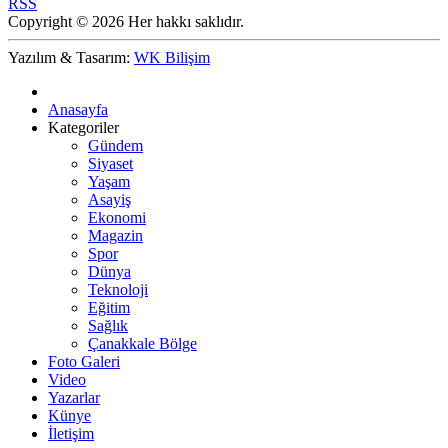
RSS
Copyright © 2026 Her hakkı saklıdır.
Yazılım & Tasarım:
WK Bilişim
Anasayfa
Kategoriler
Gündem
Siyaset
Yaşam
Asayiş
Ekonomi
Magazin
Spor
Dünya
Teknoloji
Eğitim
Sağlık
Çanakkale Bölge
Foto Galeri
Video
Yazarlar
Künye
İletişim