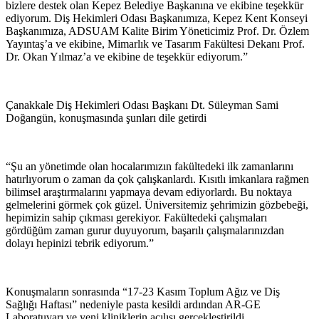
bizlere destek olan Kepez Belediye Başkanına ve ekibine teşekkür
ediyorum. Diş Hekimleri Odası Başkanımıza, Kepez Kent Konseyi
Başkanımıza, ADSUAM Kalite Birim Yöneticimiz Prof. Dr. Özlem
Yayıntaş’a ve ekibine, Mimarlık ve Tasarım Fakültesi Dekanı Prof.
Dr. Okan Yılmaz’a ve ekibine de teşekkür ediyorum.”
Çanakkale Diş Hekimleri Odası Başkanı Dt. Süleyman Sami
Doğangün, konuşmasında şunları dile getirdi
“Şu an yönetimde olan hocalarımızın fakültedeki ilk zamanlarını
hatırlıyorum o zaman da çok çalışkanlardı. Kısıtlı imkanlara rağmen
bilimsel araştırmalarını yapmaya devam ediyorlardı. Bu noktaya
gelmelerini görmek çok güzel. Üniversitemiz şehrimizin gözbebeği,
hepimizin sahip çıkması gerekiyor. Fakültedeki çalışmaları
gördüğüm zaman gurur duyuyorum, başarılı çalışmalarınızdan
dolayı hepinizi tebrik ediyorum.”
Konuşmaların sonrasında “17-23 Kasım Toplum Ağız ve Diş
Sağlığı Haftası” nedeniyle pasta kesildi ardından AR-GE
Laboratuvarı ve yeni kliniklerin açılışı gerçekleştirildi.