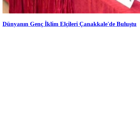
Dünyanın Genç İklim Elçileri Çanakkale'de Buluştu