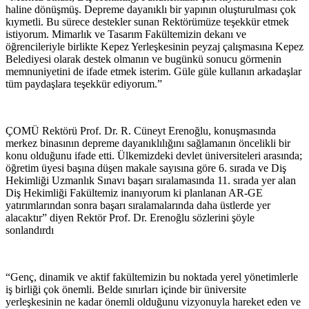
haline dönüşmüş. Depreme dayanıklı bir yapının oluşturulması çok
kıymetli. Bu sürece destekler sunan Rektörümüze teşekkür etmek
istiyorum. Mimarlık ve Tasarım Fakültemizin dekanı ve
öğrencileriyle birlikte Kepez Yerleşkesinin peyzaj çalışmasına Kepez
Belediyesi olarak destek olmanın ve bugünkü sonucu görmenin
memnuniyetini de ifade etmek isterim. Güle güle kullanın arkadaşlar
tüm paydaşlara teşekkür ediyorum.”
ÇOMÜ Rektörü Prof. Dr. R. Cüneyt Erenoğlu, konuşmasında
merkez binasının depreme dayanıklılığını sağlamanın öncelikli bir
konu olduğunu ifade etti. Ülkemizdeki devlet üniversiteleri arasında;
öğretim üyesi başına düşen makale sayısına göre 6. sırada ve Diş
Hekimliği Uzmanlık Sınavı başarı sıralamasında 11. sırada yer alan
Diş Hekimliği Fakültemiz inanıyorum ki planlanan AR-GE
yatırımlarından sonra başarı sıralamalarında daha üstlerde yer
alacaktır” diyen Rektör Prof. Dr. Erenoğlu sözlerini şöyle
sonlandırdı
“Genç, dinamik ve aktif fakültemizin bu noktada yerel yönetimlerle
iş birliği çok önemli. Belde sınırları içinde bir üniversite
yerleşkesinin ne kadar önemli olduğunu vizyonuyla hareket eden ve