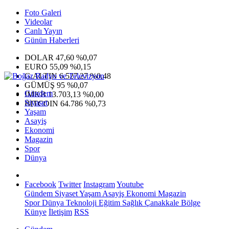
Foto Galeri
Videolar
Canlı Yayın
Günün Haberleri
DOLAR
47,60
%0,07
EURO
55,09
%0,15
G.ALTIN
6.527,27
%0,48
GÜMÜŞ
95
%0,07
Gündem
IMKB
13.703,13
%0,00
Siyaset
BITCOIN
64.786
%0,73
Yaşam
Asayiş
Ekonomi
Magazin
Spor
Dünya
Facebook
Twitter
Instagram
Youtube
Gündem
Siyaset
Yaşam
Asayiş
Ekonomi
Magazin
Spor
Dünya
Teknoloji
Eğitim
Sağlık
Çanakkale Bölge
Künye
İletişim
RSS