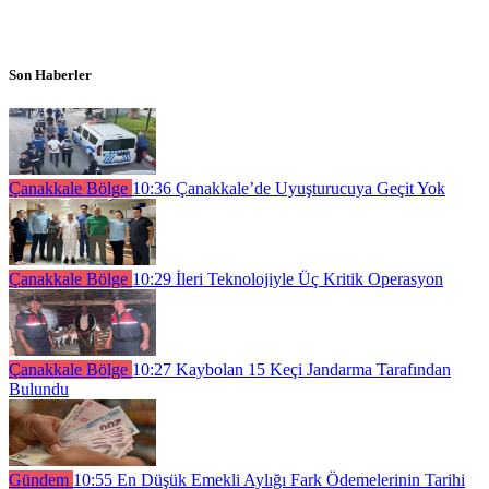
Son Haberler
Çanakkale Bölge
10:36
Çanakkale’de Uyuşturucuya Geçit Yok
Çanakkale Bölge
10:29
İleri Teknolojiyle Üç Kritik Operasyon
Çanakkale Bölge
10:27
Kaybolan 15 Keçi Jandarma Tarafından
Bulundu
Gündem
10:55
En Düşük Emekli Aylığı Fark Ödemelerinin Tarihi