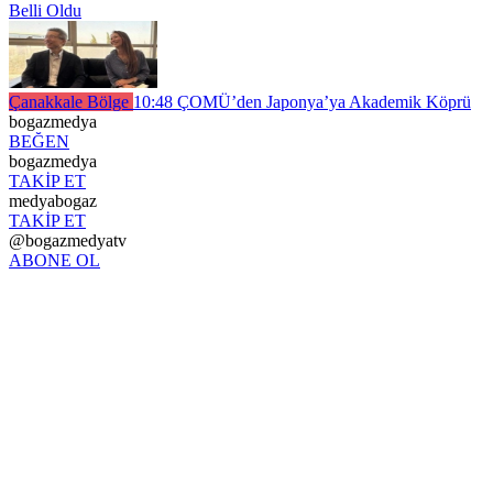
Belli Oldu
Çanakkale Bölge
10:48
ÇOMÜ’den Japonya’ya Akademik Köprü
bogazmedya
BEĞEN
bogazmedya
TAKİP ET
medyabogaz
TAKİP ET
@bogazmedyatv
ABONE OL