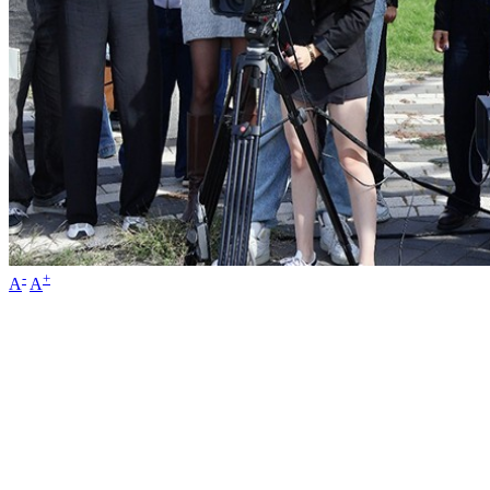
-
+
A
A