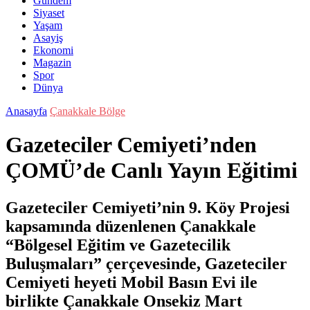
Gündem
Siyaset
Yaşam
Asayiş
Ekonomi
Magazin
Spor
Dünya
Anasayfa
Çanakkale Bölge
Gazeteciler Cemiyeti’nden
ÇOMÜ’de Canlı Yayın Eğitimi
Gazeteciler Cemiyeti’nin 9. Köy Projesi
kapsamında düzenlenen Çanakkale
“Bölgesel Eğitim ve Gazetecilik
Buluşmaları” çerçevesinde, Gazeteciler
Cemiyeti heyeti Mobil Basın Evi ile
birlikte Çanakkale Onsekiz Mart