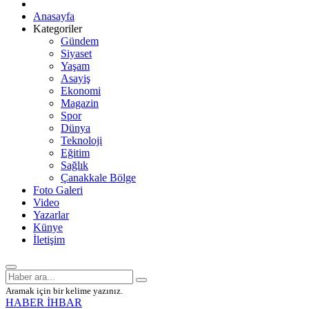
Anasayfa
Kategoriler
Gündem
Siyaset
Yaşam
Asayiş
Ekonomi
Magazin
Spor
Dünya
Teknoloji
Eğitim
Sağlık
Çanakkale Bölge
Foto Galeri
Video
Yazarlar
Künye
İletişim
Aramak için bir kelime yazınız.
HABER İHBAR