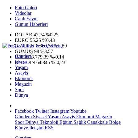
Foto Galeri
Videolar
Canlı Yayın
Günün Haberleri
DOLAR
47,74
%0,25
EURO
55,25
%0,43
G.ALTIN
6.660,55
%2,59
GÜMÜŞ
98
%3,57
Gündem
IMKB
13.779,39
%-0,14
Siyaset
BITCOIN
64.845
%-0,23
Yaşam
Asayiş
Ekonomi
Magazin
Spor
Dünya
Facebook
Twitter
Instagram
Youtube
Gündem
Siyaset
Yaşam
Asayiş
Ekonomi
Magazin
Spor
Dünya
Teknoloji
Eğitim
Sağlık
Çanakkale Bölge
Künye
İletişim
RSS