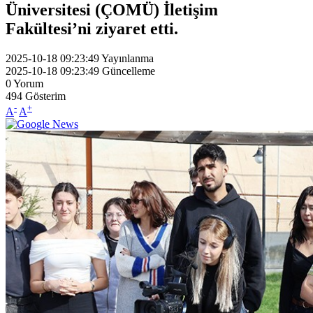
Üniversitesi (ÇOMÜ) İletişim
Fakültesi’ni ziyaret etti.
2025-10-18 09:23:49
Yayınlanma
2025-10-18 09:23:49
Güncelleme
0
Yorum
494
Gösterim
-
+
A
A