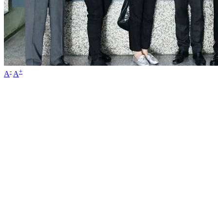
-
+
A
A