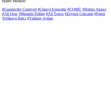
Haber Merkezi
#Gazeteciler Cemiyeti
#Cüneyt Erenoğlu
#ÇOMÜ
#Hafize Akıncı
#Ali Oruç
#Mustafa Yoldaş
#Ali Topçu
#Zeynep Gürcanlı
#Figen
Yerlikaya Balcı
#Yıldıray Arslan