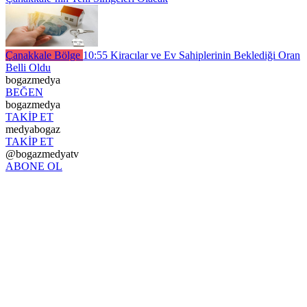
Çanakkale Bölge
10:55
Kiracılar ve Ev Sahiplerinin Beklediği Oran
Belli Oldu
bogazmedya
BEĞEN
bogazmedya
TAKİP ET
medyabogaz
TAKİP ET
@bogazmedyatv
ABONE OL