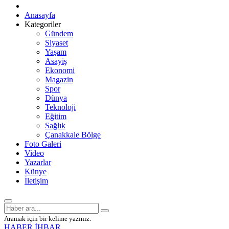
Anasayfa
Kategoriler
Gündem
Siyaset
Yaşam
Asayiş
Ekonomi
Magazin
Spor
Dünya
Teknoloji
Eğitim
Sağlık
Çanakkale Bölge
Foto Galeri
Video
Yazarlar
Künye
İletişim
Aramak için bir kelime yazınız.
HABER İHBAR