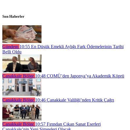
Son Haberler
Gündem
10:55
En Düşük Emekli Aylığı Fark Ödemelerinin Tarihi
Belli Oldu
Çanakkale Bölge
10:48
ÇOMÜ’den Japonya’ya Akademik Köprü
Çanakkale Bölge
10:46
Çanakkale Valiliği’nden Kritik Çağrı
Çanakkale Bölge
10:57
Fırından Çıkan Sanat Eserleri
Çanakkale’nin Yeni Simgeleri Olacak