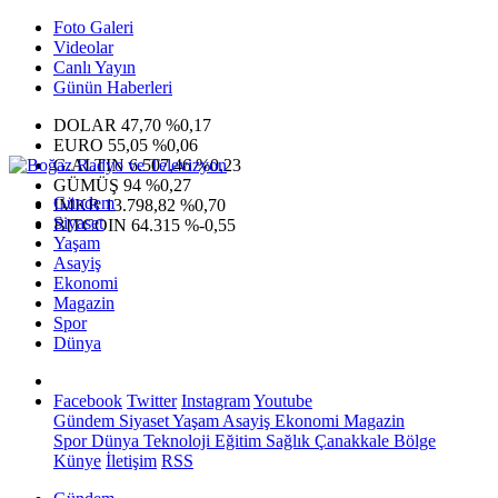
Foto Galeri
Videolar
Canlı Yayın
Günün Haberleri
DOLAR
47,70
%0,17
EURO
55,05
%0,06
G.ALTIN
6.507,46
%0,23
GÜMÜŞ
94
%0,27
Gündem
IMKB
13.798,82
%0,70
Siyaset
BITCOIN
64.315
%-0,55
Yaşam
Asayiş
Ekonomi
Magazin
Spor
Dünya
Facebook
Twitter
Instagram
Youtube
Gündem
Siyaset
Yaşam
Asayiş
Ekonomi
Magazin
Spor
Dünya
Teknoloji
Eğitim
Sağlık
Çanakkale Bölge
Künye
İletişim
RSS