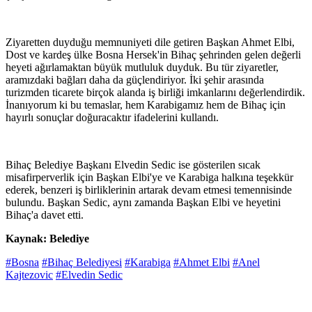
Ziyaretten duyduğu memnuniyeti dile getiren Başkan Ahmet Elbi,
Dost ve kardeş ülke Bosna Hersek'in Bihaç şehrinden gelen değerli
heyeti ağırlamaktan büyük mutluluk duyduk. Bu tür ziyaretler,
aramızdaki bağları daha da güçlendiriyor. İki şehir arasında
turizmden ticarete birçok alanda iş birliği imkanlarını değerlendirdik.
İnanıyorum ki bu temaslar, hem Karabigamız hem de Bihaç için
hayırlı sonuçlar doğuracaktır ifadelerini kullandı.
Bihaç Belediye Başkanı Elvedin Sedic ise gösterilen sıcak
misafirperverlik için Başkan Elbi'ye ve Karabiga halkına teşekkür
ederek, benzeri iş birliklerinin artarak devam etmesi temennisinde
bulundu. Başkan Sedic, aynı zamanda Başkan Elbi ve heyetini
Bihaç'a davet etti.
Kaynak: Belediye
#Bosna
#Bihaç Belediyesi
#Karabiga
#Ahmet Elbi
#Anel
Kajtezovic
#Elvedin Sedic