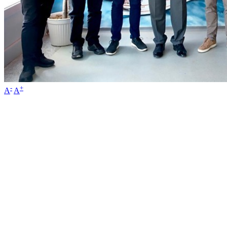
-
+
A
A