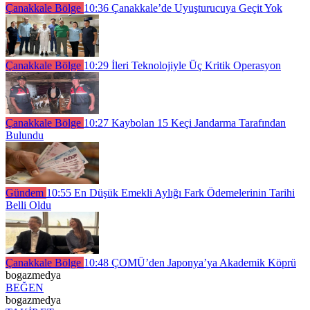
Çanakkale Bölge
10:36
Çanakkale’de Uyuşturucuya Geçit Yok
Çanakkale Bölge
10:29
İleri Teknolojiyle Üç Kritik Operasyon
Çanakkale Bölge
10:27
Kaybolan 15 Keçi Jandarma Tarafından
Bulundu
Gündem
10:55
En Düşük Emekli Aylığı Fark Ödemelerinin Tarihi
Belli Oldu
Çanakkale Bölge
10:48
ÇOMÜ’den Japonya’ya Akademik Köprü
bogazmedya
BEĞEN
bogazmedya