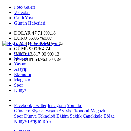
Foto Galeri
Videolar
Canlı Yayın
Günün Haberleri
DOLAR
47,71
%0,18
EURO
55,05
%0,07
G.ALTIN
6.623,94
%2,02
GÜMÜŞ
99
%4,74
Gündem
IMKB
13.817,00
%0,13
Siyaset
BITCOIN
64.963
%0,59
Yaşam
Asayiş
Ekonomi
Magazin
Spor
Dünya
Facebook
Twitter
Instagram
Youtube
Gündem
Siyaset
Yaşam
Asayiş
Ekonomi
Magazin
Spor
Dünya
Teknoloji
Eğitim
Sağlık
Çanakkale Bölge
Künye
İletişim
RSS