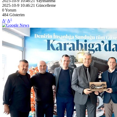
2025-10-9 10:46:21
Yayınlanma
2025-10-9 10:46:21
Güncelleme
0
Yorum
484
Gösterim
-
+
A
A