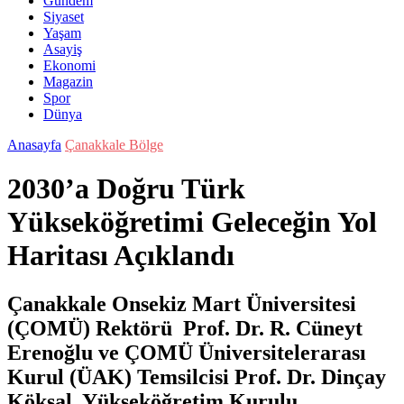
Gündem
Siyaset
Yaşam
Asayiş
Ekonomi
Magazin
Spor
Dünya
Anasayfa
Çanakkale Bölge
2030’a Doğru Türk
Yükseköğretimi Geleceğin Yol
Haritası Açıklandı
Çanakkale Onsekiz Mart Üniversitesi
(ÇOMÜ) Rektörü Prof. Dr. R. Cüneyt
Erenoğlu ve ÇOMÜ Üniversitelerarası
Kurul (ÜAK) Temsilcisi Prof. Dr. Dinçay
Köksal, Yükseköğretim Kurulu