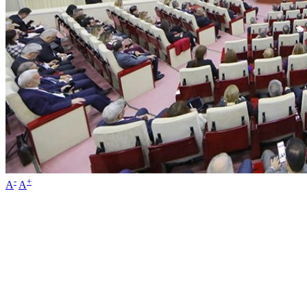
-
+
A
A