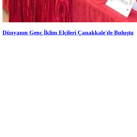
Dünyanın Genç İklim Elçileri Çanakkale'de Buluştu