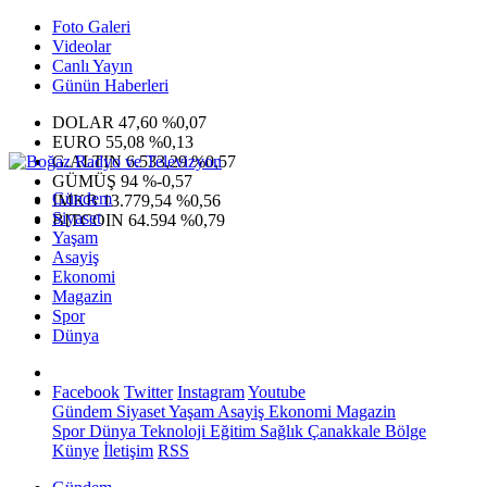
Foto Galeri
Videolar
Canlı Yayın
Günün Haberleri
DOLAR
47,60
%0,07
EURO
55,08
%0,13
G.ALTIN
6.533,29
%0,57
GÜMÜŞ
94
%-0,57
Gündem
IMKB
13.779,54
%0,56
Siyaset
BITCOIN
64.594
%0,79
Yaşam
Asayiş
Ekonomi
Magazin
Spor
Dünya
Facebook
Twitter
Instagram
Youtube
Gündem
Siyaset
Yaşam
Asayiş
Ekonomi
Magazin
Spor
Dünya
Teknoloji
Eğitim
Sağlık
Çanakkale Bölge
Künye
İletişim
RSS