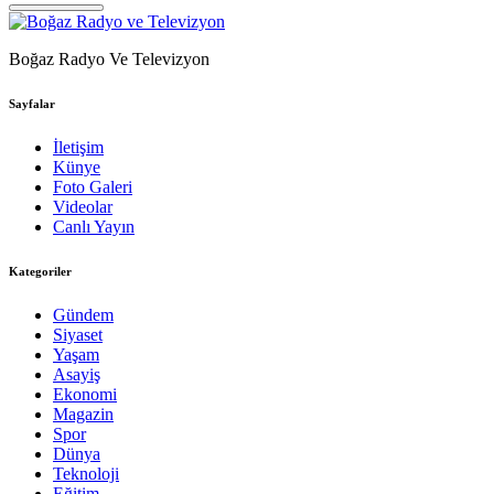
Boğaz Radyo Ve Televizyon
Sayfalar
İletişim
Künye
Foto Galeri
Videolar
Canlı Yayın
Kategoriler
Gündem
Siyaset
Yaşam
Asayiş
Ekonomi
Magazin
Spor
Dünya
Teknoloji
Eğitim