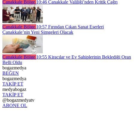
Çanakkale Bölge
10:46
Çanakkale Valiliği’nden Kritik Çağrı
Çanakkale Bölge
10:57
Fırından Çıkan Sanat Eserleri
Çanakkale’nin Yeni Simgeleri Olacak
Çanakkale Bölge
10:55
Kiracılar ve Ev Sahiplerinin Beklediği Oran
Belli Oldu
bogazmedya
BEĞEN
bogazmedya
TAKİP ET
medyabogaz
TAKİP ET
@bogazmedyatv
ABONE OL