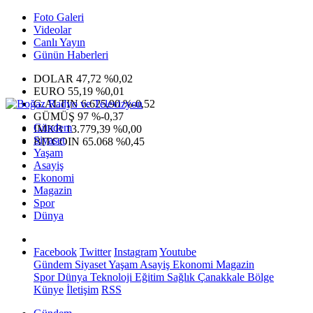
Foto Galeri
Videolar
Canlı Yayın
Günün Haberleri
DOLAR
47,72
%0,02
EURO
55,19
%0,01
G.ALTIN
6.625,90
%-0,52
GÜMÜŞ
97
%-0,37
Gündem
IMKB
13.779,39
%0,00
Siyaset
BITCOIN
65.068
%0,45
Yaşam
Asayiş
Ekonomi
Magazin
Spor
Dünya
Facebook
Twitter
Instagram
Youtube
Gündem
Siyaset
Yaşam
Asayiş
Ekonomi
Magazin
Spor
Dünya
Teknoloji
Eğitim
Sağlık
Çanakkale Bölge
Künye
İletişim
RSS