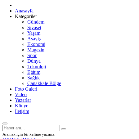
Anasayfa
Kategoriler
Gündem
Siyaset
Yaşam
Asayiş
Ekonomi
Magazin
Spor
Dünya
Teknoloji
Eğitim
Sağlık
Çanakkale Bölge
Foto Galeri
Video
Yazarlar
Künye
İletişim
Aramak için bir kelime yazınız.