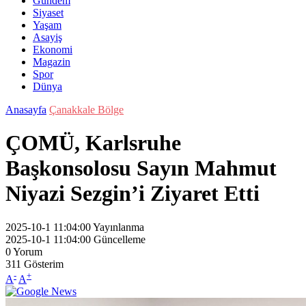
Gündem
Siyaset
Yaşam
Asayiş
Ekonomi
Magazin
Spor
Dünya
Anasayfa
Çanakkale Bölge
ÇOMÜ, Karlsruhe
Başkonsolosu Sayın Mahmut
Niyazi Sezgin’i Ziyaret Etti
2025-10-1 11:04:00
Yayınlanma
2025-10-1 11:04:00
Güncelleme
0
Yorum
311
Gösterim
-
+
A
A