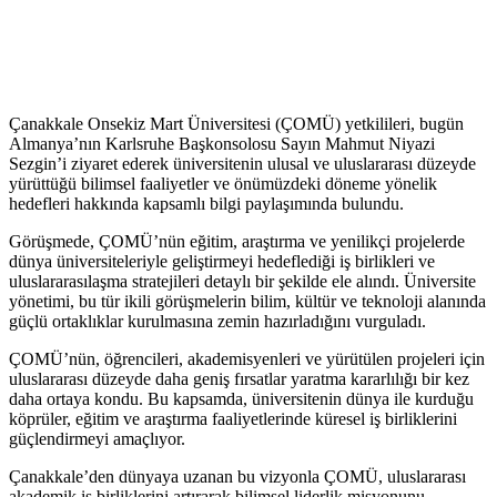
Çanakkale Onsekiz Mart Üniversitesi (ÇOMÜ) yetkilileri, bugün
Almanya’nın Karlsruhe Başkonsolosu Sayın Mahmut Niyazi
Sezgin’i ziyaret ederek üniversitenin ulusal ve uluslararası düzeyde
yürüttüğü bilimsel faaliyetler ve önümüzdeki döneme yönelik
hedefleri hakkında kapsamlı bilgi paylaşımında bulundu.
Görüşmede, ÇOMÜ’nün eğitim, araştırma ve yenilikçi projelerde
dünya üniversiteleriyle geliştirmeyi hedeflediği iş birlikleri ve
uluslararasılaşma stratejileri detaylı bir şekilde ele alındı. Üniversite
yönetimi, bu tür ikili görüşmelerin bilim, kültür ve teknoloji alanında
güçlü ortaklıklar kurulmasına zemin hazırladığını vurguladı.
ÇOMÜ’nün, öğrencileri, akademisyenleri ve yürütülen projeleri için
uluslararası düzeyde daha geniş fırsatlar yaratma kararlılığı bir kez
daha ortaya kondu. Bu kapsamda, üniversitenin dünya ile kurduğu
köprüler, eğitim ve araştırma faaliyetlerinde küresel iş birliklerini
güçlendirmeyi amaçlıyor.
Çanakkale’den dünyaya uzanan bu vizyonla ÇOMÜ, uluslararası
akademik iş birliklerini artırarak bilimsel liderlik misyonunu