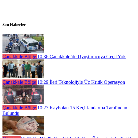
Son Haberler
Çanakkale Bölge
10:36
Çanakkale’de Uyuşturucuya Geçit Yok
Çanakkale Bölge
10:29
İleri Teknolojiyle Üç Kritik Operasyon
Çanakkale Bölge
10:27
Kaybolan 15 Keçi Jandarma Tarafından
Bulundu