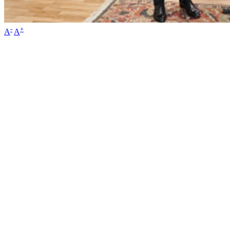
-
+
A
A