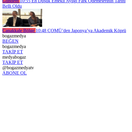
Gündem
10:55
En Düşük Emekli Aylığı Fark Ödemelerinin Tarihi
Belli Oldu
Çanakkale Bölge
10:48
ÇOMÜ’den Japonya’ya Akademik Köprü
bogazmedya
BEĞEN
bogazmedya
TAKİP ET
medyabogaz
TAKİP ET
@bogazmedyatv
ABONE OL