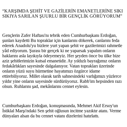
“KARŞIMDA ŞEHİT VE GAZİLERİN EMANETLERİNE SIKI
SIKIYA SARILAN ŞUURLU BİR GENÇLİK GÖRÜYORUM”
Gençlerin Zafer Haftası'nı tebrik eden Cumhurbaşkanı Erdoğan,
şunları kaydetti Bu topraklar için kanlarını dökerek, canlarını feda
ederek Anadolu'yu bizlere yurt yapan şehit ve gazilerimizi rahmetle
yâd ediyorum. Şurası bir gerçek ki ne yaparsak yapalım onların
haklarını asla layıkıyla ödeyemeyiz. Her şeyden önce bu ülke bize
aziz şehitlerimizin kutsal emanetidir. Ay yıldızlı bayrağımız onların
fedakârlıkları sayesinde dalgalanıyor. Vatan toprakları üzerinde
onların yüzü suyu hürmetine hayatımızı özgürce idame
ettirebiliyoruz. Millet olarak tarih sahnesindeki varlığımızı yüzlerce
yıldır yine onların sayesinde sürdürüyoruz. Rabb'im hepsinden razı
olsun. Ruhlarını şad, mekânlarını cennet eylesin.
Cumhurbaşkanı Erdoğan, konuşmasında, Mehmet Akif Ersoy'un
İstiklal Marşı'ndaki Sen şehit oğlusun incitme yazıktır atanı. Verme
dünyaları alsan da bu cennet vatanı dizelerini hatırlattı.