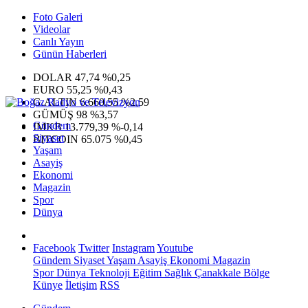
Foto Galeri
Videolar
Canlı Yayın
Günün Haberleri
DOLAR
47,74
%0,25
EURO
55,25
%0,43
G.ALTIN
6.660,55
%2,59
GÜMÜŞ
98
%3,57
Gündem
IMKB
13.779,39
%-0,14
Siyaset
BITCOIN
65.075
%0,45
Yaşam
Asayiş
Ekonomi
Magazin
Spor
Dünya
Facebook
Twitter
Instagram
Youtube
Gündem
Siyaset
Yaşam
Asayiş
Ekonomi
Magazin
Spor
Dünya
Teknoloji
Eğitim
Sağlık
Çanakkale Bölge
Künye
İletişim
RSS