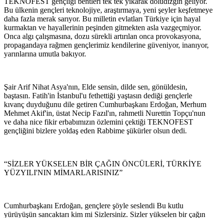
TEKNOFEST gençliği bentleri tek tek yıkarak doludizgin geliyor.
Bu ülkenin gençleri teknolojiye, araştırmaya, yeni şeyler keşfetmeye
daha fazla merak sarıyor. Bu milletin evlatları Türkiye için hayal
kurmaktan ve hayallerinin peşinden gitmekten asla vazgeçmiyor.
Onca algı çalışmasına, dozu sürekli artırılan onca provokasyona,
propagandaya rağmen gençlerimiz kendilerine güveniyor, inanıyor,
yarınlarına umutla bakıyor.
Şair Arif Nihat Asya'nın, Elde sensin, dilde sen, gönüldesin,
baştasın. Fatih'in İstanbul'u fethettiği yaştasın dediği gençlerle
kıvanç duyduğunu dile getiren Cumhurbaşkanı Erdoğan, Merhum
Mehmet Akif'in, üstat Necip Fazıl'ın, rahmetli Nurettin Topçu'nun
ve daha nice fikir erbabımızın özlemini çektiği TEKNOFEST
gençliğini bizlere yoldaş eden Rabbime şükürler olsun dedi.
“SİZLER YÜKSELEN BİR ÇAĞIN ÖNCÜLERİ, TÜRKİYE
YÜZYILI'NIN MİMARLARISINIZ”
Cumhurbaşkanı Erdoğan, gençlere şöyle seslendi Bu kutlu
yürüyüşün sancaktarı kim mi Sizlersiniz. Sizler yükselen bir çağın