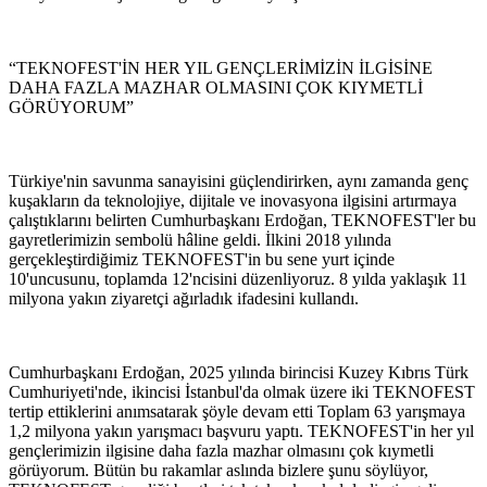
“TEKNOFEST'İN HER YIL GENÇLERİMİZİN İLGİSİNE
DAHA FAZLA MAZHAR OLMASINI ÇOK KIYMETLİ
GÖRÜYORUM”
Türkiye'nin savunma sanayisini güçlendirirken, aynı zamanda genç
kuşakların da teknolojiye, dijitale ve inovasyona ilgisini artırmaya
çalıştıklarını belirten Cumhurbaşkanı Erdoğan, TEKNOFEST'ler bu
gayretlerimizin sembolü hâline geldi. İlkini 2018 yılında
gerçekleştirdiğimiz TEKNOFEST'in bu sene yurt içinde
10'uncusunu, toplamda 12'ncisini düzenliyoruz. 8 yılda yaklaşık 11
milyona yakın ziyaretçi ağırladık ifadesini kullandı.
Cumhurbaşkanı Erdoğan, 2025 yılında birincisi Kuzey Kıbrıs Türk
Cumhuriyeti'nde, ikincisi İstanbul'da olmak üzere iki TEKNOFEST
tertip ettiklerini anımsatarak şöyle devam etti Toplam 63 yarışmaya
1,2 milyona yakın yarışmacı başvuru yaptı. TEKNOFEST'in her yıl
gençlerimizin ilgisine daha fazla mazhar olmasını çok kıymetli
görüyorum. Bütün bu rakamlar aslında bizlere şunu söylüyor,