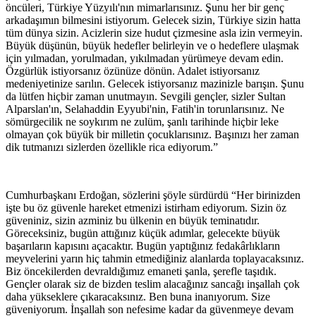
öncüleri, Türkiye Yüzyılı'nın mimarlarısınız. Şunu her bir genç
arkadaşımın bilmesini istiyorum. Gelecek sizin, Türkiye sizin hatta
tüm dünya sizin. Acizlerin size hudut çizmesine asla izin vermeyin.
Büyük düşünün, büyük hedefler belirleyin ve o hedeflere ulaşmak
için yılmadan, yorulmadan, yıkılmadan yürümeye devam edin.
Özgürlük istiyorsanız özünüze dönün. Adalet istiyorsanız
medeniyetinize sarılın. Gelecek istiyorsanız mazinizle barışın. Şunu
da lütfen hiçbir zaman unutmayın. Sevgili gençler, sizler Sultan
Alparslan'ın, Selahaddin Eyyubi'nin, Fatih'in torunlarısınız. Ne
sömürgecilik ne soykırım ne zulüm, şanlı tarihinde hiçbir leke
olmayan çok büyük bir milletin çocuklarısınız. Başınızı her zaman
dik tutmanızı sizlerden özellikle rica ediyorum.”
Cumhurbaşkanı Erdoğan, sözlerini şöyle sürdürdü “Her birinizden
işte bu öz güvenle hareket etmenizi istirham ediyorum. Sizin öz
güveniniz, sizin azminiz bu ülkenin en büyük teminatıdır.
Göreceksiniz, bugün attığınız küçük adımlar, gelecekte büyük
başarıların kapısını açacaktır. Bugün yaptığınız fedakârlıkların
meyvelerini yarın hiç tahmin etmediğiniz alanlarda toplayacaksınız.
Biz öncekilerden devraldığımız emaneti şanla, şerefle taşıdık.
Gençler olarak siz de bizden teslim alacağınız sancağı inşallah çok
daha yükseklere çıkaracaksınız. Ben buna inanıyorum. Size
güveniyorum. İnşallah son nefesime kadar da güvenmeye devam