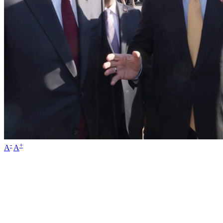
-
+
A
A