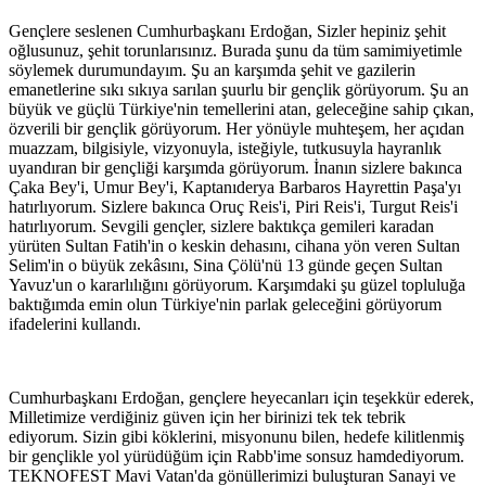
Gençlere seslenen Cumhurbaşkanı Erdoğan, Sizler hepiniz şehit
oğlusunuz, şehit torunlarısınız. Burada şunu da tüm samimiyetimle
söylemek durumundayım. Şu an karşımda şehit ve gazilerin
emanetlerine sıkı sıkıya sarılan şuurlu bir gençlik görüyorum. Şu an
büyük ve güçlü Türkiye'nin temellerini atan, geleceğine sahip çıkan,
özverili bir gençlik görüyorum. Her yönüyle muhteşem, her açıdan
muazzam, bilgisiyle, vizyonuyla, isteğiyle, tutkusuyla hayranlık
uyandıran bir gençliği karşımda görüyorum. İnanın sizlere bakınca
Çaka Bey'i, Umur Bey'i, Kaptanıderya Barbaros Hayrettin Paşa'yı
hatırlıyorum. Sizlere bakınca Oruç Reis'i, Piri Reis'i, Turgut Reis'i
hatırlıyorum. Sevgili gençler, sizlere baktıkça gemileri karadan
yürüten Sultan Fatih'in o keskin dehasını, cihana yön veren Sultan
Selim'in o büyük zekâsını, Sina Çölü'nü 13 günde geçen Sultan
Yavuz'un o kararlılığını görüyorum. Karşımdaki şu güzel topluluğa
baktığımda emin olun Türkiye'nin parlak geleceğini görüyorum
ifadelerini kullandı.
Cumhurbaşkanı Erdoğan, gençlere heyecanları için teşekkür ederek,
Milletimize verdiğiniz güven için her birinizi tek tek tebrik
ediyorum. Sizin gibi köklerini, misyonunu bilen, hedefe kilitlenmiş
bir gençlikle yol yürüdüğüm için Rabb'ime sonsuz hamdediyorum.
TEKNOFEST Mavi Vatan'da gönüllerimizi buluşturan Sanayi ve