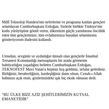
Millî Teknoloji Hamlesi'nin neferlerini ve programa katılan gençleri
selamlayan Cumhurbaşkanı Erdoğan, Sizlerle birlikte Türkiye'nin
kutlu yürüyüşüne gönül veren, ülkemizin güçlü yarınlarına öncülük
eden tüm gençlerimize, tüm evlatlarımıza buradan selamlarımı
gönderiyorum ifadesini kullandı.
Umudun, sevginin ve aydınlığın timsali olan gençlerle İstanbul
Tersanesi Komutanlığı mensuplarını bir arada görmenin
bahtiyarlığını yaşadığını belirten Cumhurbaşkanı Erdoğan,
TEKNOFEST Mavi Vatan'a hepiniz hoş geldiniz, sefalar getirdiniz.
Birliğiniz, beraberliğiniz, kardeşliğiniz daim olsun. Cenab-ı Allah
bahtınızı açık etsin, gözlerinizdeki ışık hiç eksik olmasın dedi.
“BU ÜLKE BİZE AZİZ ŞEHİTLERİMİZİN KUTSAL
EMANETİDİR”