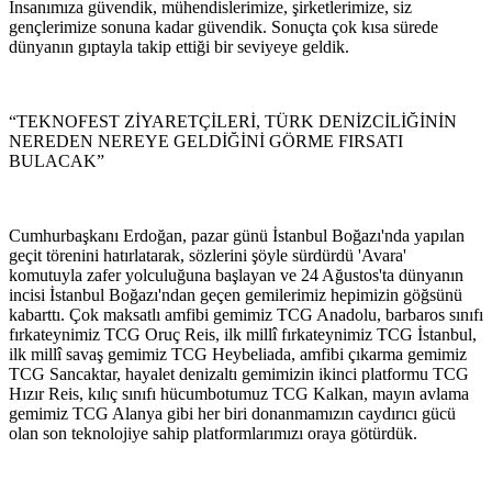
İnsanımıza güvendik, mühendislerimize, şirketlerimize, siz
gençlerimize sonuna kadar güvendik. Sonuçta çok kısa sürede
dünyanın gıptayla takip ettiği bir seviyeye geldik.
“TEKNOFEST ZİYARETÇİLERİ, TÜRK DENİZCİLİĞİNİN
NEREDEN NEREYE GELDİĞİNİ GÖRME FIRSATI
BULACAK”
Cumhurbaşkanı Erdoğan, pazar günü İstanbul Boğazı'nda yapılan
geçit törenini hatırlatarak, sözlerini şöyle sürdürdü 'Avara'
komutuyla zafer yolculuğuna başlayan ve 24 Ağustos'ta dünyanın
incisi İstanbul Boğazı'ndan geçen gemilerimiz hepimizin göğsünü
kabarttı. Çok maksatlı amfibi gemimiz TCG Anadolu, barbaros sınıfı
fırkateynimiz TCG Oruç Reis, ilk millî fırkateynimiz TCG İstanbul,
ilk millî savaş gemimiz TCG Heybeliada, amfibi çıkarma gemimiz
TCG Sancaktar, hayalet denizaltı gemimizin ikinci platformu TCG
Hızır Reis, kılıç sınıfı hücumbotumuz TCG Kalkan, mayın avlama
gemimiz TCG Alanya gibi her biri donanmamızın caydırıcı gücü
olan son teknolojiye sahip platformlarımızı oraya götürdük.