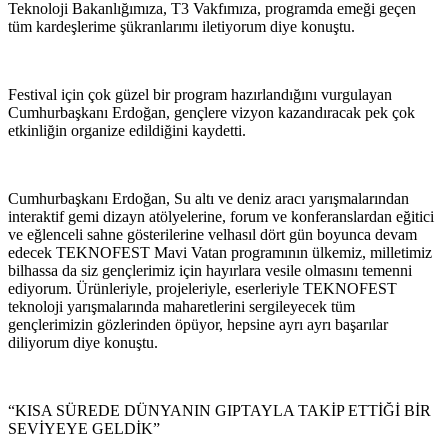
Teknoloji Bakanlığımıza, T3 Vakfımıza, programda emeği geçen
tüm kardeşlerime şükranlarımı iletiyorum diye konuştu.
Festival için çok güzel bir program hazırlandığını vurgulayan
Cumhurbaşkanı Erdoğan, gençlere vizyon kazandıracak pek çok
etkinliğin organize edildiğini kaydetti.
Cumhurbaşkanı Erdoğan, Su altı ve deniz aracı yarışmalarından
interaktif gemi dizayn atölyelerine, forum ve konferanslardan eğitici
ve eğlenceli sahne gösterilerine velhasıl dört gün boyunca devam
edecek TEKNOFEST Mavi Vatan programının ülkemiz, milletimiz
bilhassa da siz gençlerimiz için hayırlara vesile olmasını temenni
ediyorum. Ürünleriyle, projeleriyle, eserleriyle TEKNOFEST
teknoloji yarışmalarında maharetlerini sergileyecek tüm
gençlerimizin gözlerinden öpüyor, hepsine ayrı ayrı başarılar
diliyorum diye konuştu.
“KISA SÜREDE DÜNYANIN GIPTAYLA TAKİP ETTİĞİ BİR
SEVİYEYE GELDİK”