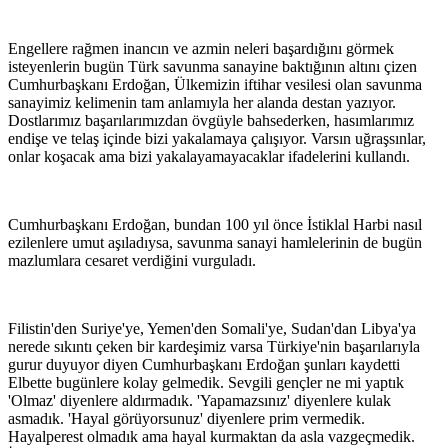
Engellere rağmen inancın ve azmin neleri başardığını görmek
isteyenlerin bugün Türk savunma sanayine baktığının altını çizen
Cumhurbaşkanı Erdoğan, Ülkemizin iftihar vesilesi olan savunma
sanayimiz kelimenin tam anlamıyla her alanda destan yazıyor.
Dostlarımız başarılarımızdan övgüyle bahsederken, hasımlarımız
endişe ve telaş içinde bizi yakalamaya çalışıyor. Varsın uğraşsınlar,
onlar koşacak ama bizi yakalayamayacaklar ifadelerini kullandı.
Cumhurbaşkanı Erdoğan, bundan 100 yıl önce İstiklal Harbi nasıl
ezilenlere umut aşıladıysa, savunma sanayi hamlelerinin de bugün
mazlumlara cesaret verdiğini vurguladı.
Filistin'den Suriye'ye, Yemen'den Somali'ye, Sudan'dan Libya'ya
nerede sıkıntı çeken bir kardeşimiz varsa Türkiye'nin başarılarıyla
gurur duyuyor diyen Cumhurbaşkanı Erdoğan şunları kaydetti
Elbette bugünlere kolay gelmedik. Sevgili gençler ne mi yaptık
'Olmaz' diyenlere aldırmadık. 'Yapamazsınız' diyenlere kulak
asmadık. 'Hayal görüyorsunuz' diyenlere prim vermedik.
Hayalperest olmadık ama hayal kurmaktan da asla vazgeçmedik.