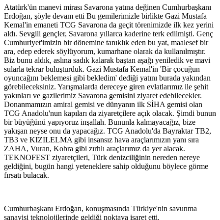
Atatürk'ün manevi mirası Savarona yatına değinen Cumhurbaşkanı
Erdoğan, şöyle devam etti Bu gemilerimizle birlikte Gazi Mustafa
Kemal'in emaneti TCG Savarona da geçit törenimizde ilk kez yerini
aldı. Sevgili gençler, Savarona yıllarca kaderine terk edilmişti. Genç
Cumhuriyet'imizin bir dönemine tanıklık eden bu yat, maalesef bir
ara, edep ederek söylüyorum, kumarhane olarak da kullanılmıştır.
Biz bunu aldık, aslına sadık kalarak baştan aşağı yeniledik ve mavi
sularla tekrar buluşturduk. Gazi Mustafa Kemal'in 'Bir çocuğun
oyuncağını beklemesi gibi bekledim' dediği yatını burada yakından
görebileceksiniz. Yarışmalarda dereceye giren evlatlarımız ile şehit
yakınları ve gazilerimiz Savarona gemisini ziyaret edebilecekler.
Donanmamızın amiral gemisi ve dünyanın ilk SİHA gemisi olan
TCG Anadolu'nun kapıları da ziyaretçilere açık olacak. Şimdi bunun
bir büyüğünü yapıyoruz inşallah. Bununla kalmayacağız, bize
yakışan neyse onu da yapacağız. TCG Anadolu'da Bayraktar TB2,
TB3 ve KIZILELMA gibi insansız hava araçlarımızın yanı sıra
ZAHA, Vuran, Kobra gibi zırhlı araçlarımız da yer alacak.
TEKNOFEST ziyaretçileri, Türk denizciliğinin nereden nereye
geldiğini, bugün hangi yeteneklere sahip olduğunu böylece görme
fırsatı bulacak.
Cumhurbaşkanı Erdoğan, konuşmasında Türkiye'nin savunma
sanayisi teknolojilerinde geldiği noktaya işaret etti.