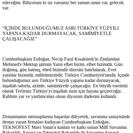
edeceğim. Biliyorum ki siz varsanız her zaman umut var, gelecek
var.
“İÇİNDE BULUNDUĞUMUZ ASRI TÜRKİYE YÜZYILI
YAPANA KADAR DURMAYACAK, SAMİMİYETLE
ÇALIŞACAĞIZ”
Cumhurbaşkanı Erdoğan, Necip Fazıl Kısakürek'in Zindandan
Mehmed'e Mektup şiirinin Yarın elbet bizim, elbet bizimdir. Gün
doğmuş, gün batmış, ebed bizimdir dizesini hatırlatarak, Evet
yarınlar bizimdir, milletimizindir, Türkiye Cumhuriyeti'nindir. İçinde
bulunduğumuz asrı Türkiye Yüzyılı yapana kadar durmayacak,
inşallah sabırla, azimle, samimiyetle çalışacağız. En büyük eserimiz
olarak Terörsüz Türkiye'yi inşallah sizin için hayata geçireceğiz.
Rabbim yar ve yardımcımız olsun diyorum ifadesini kullandı.
Donanmanın mensuplarına başarılar dileyerek, savunma sanayisinde
destan yazan firmaları kutlayan Cumhurbaşkanı Erdoğan,
TEKNOFEST Mavi Vatan'a katılan ve katkı sunan Millî Savunma
Bakanlığı, Sanayi ve Teknoloji Bakanlığı ile Savunma Sanayii