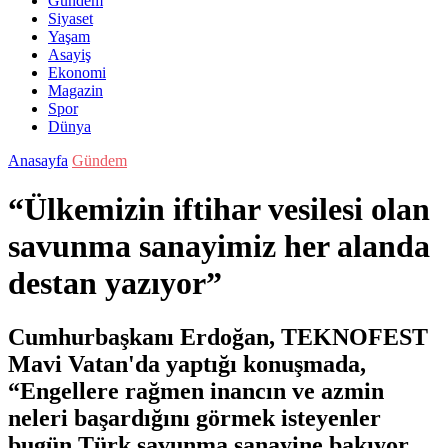
Gündem
Siyaset
Yaşam
Asayiş
Ekonomi
Magazin
Spor
Dünya
Anasayfa
Gündem
“Ülkemizin iftihar vesilesi olan
savunma sanayimiz her alanda
destan yazıyor”
Cumhurbaşkanı Erdoğan, TEKNOFEST
Mavi Vatan'da yaptığı konuşmada,
“Engellere rağmen inancın ve azmin
neleri başardığını görmek isteyenler
bugün Türk savunma sanayine bakıyor.