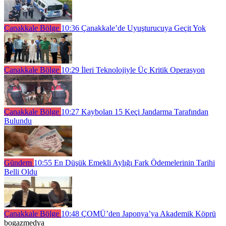
Çanakkale Bölge
10:36
Çanakkale’de Uyuşturucuya Geçit Yok
Çanakkale Bölge
10:29
İleri Teknolojiyle Üç Kritik Operasyon
Çanakkale Bölge
10:27
Kaybolan 15 Keçi Jandarma Tarafından
Bulundu
Gündem
10:55
En Düşük Emekli Aylığı Fark Ödemelerinin Tarihi
Belli Oldu
Çanakkale Bölge
10:48
ÇOMÜ’den Japonya’ya Akademik Köprü
bogazmedya