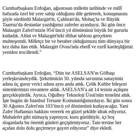
Cumhurbaşkanı Erdoğan, ağustosun milletin tarihinde ve millî
hafızada özel bir yere sahip olduğunu dile getirerek, konuşmasını
şöyle sürdürdü Malazgirt'te, Çaldıran'da, Mohaç'ta ve Büyük
Taarruz'da destanlar yazdığımız zaferler ayındayız. İki gün önce
Malazgirt Zaferi'mizin 954’üncü yıl dönümünü büyük bir gururla
kutladık. Ahlat ve Malazgirt'teki iftihar tablosu gerçekten
muhteşemdi. Milletçe bir ve beraber olduğumuzu tüm dünyaya bir
kez daha ilan ettik. Malazgirt Ovası'nda ebedî ve ezelî kardeşliğimiz
yeniden tescillendi.”
Cumhurbaşkanı Erdoğan, “Dün ise ASELSAN'ın Gölbaşı
yerleşkesindeydik. Şirketimizin 50. yılında savunma sanayimiz
adına üç gurur verici adımı aynı anda attık. Çelik Kubbe bileşeni
sistemlerimizi envantere aldık. ASELSAN'a ait 14 tesisin açılışını
gerçekleştirdik. Ayrıca, Oğulbey Teknoloji Üssü'nün temelini attık.
İşte bugün de İstanbul Tersane Komutanlığımızdayız. İki gün sonra
30 Ağustos Zaferi'nin 103’üncü yıl dönümünü kutlayacağız. Yani
Zafer Haftamızı hakkını vererek en güzel şekilde idrak ediyoruz.
Muhalefet gibi nümayiş yapmıyor, kuru gürültüyle, içi boş
sloganlarla bu önemli günleri geçiştirmiyoruz. Tam tersine her
açıdan dolu dolu geçirmeye gayret ediyoruz” diye ekledi.