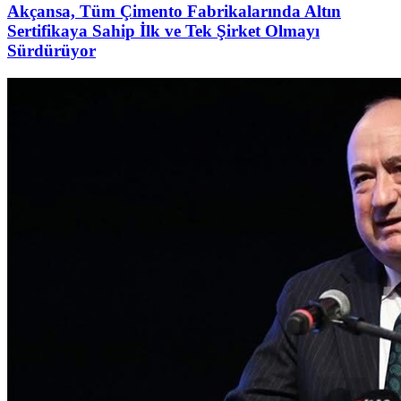
Akçansa, Tüm Çimento Fabrikalarında Altın
Sertifikaya Sahip İlk ve Tek Şirket Olmayı
Sürdürüyor