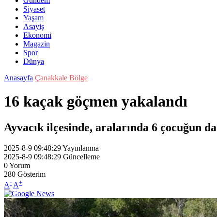
Gündem
Siyaset
Yaşam
Asayiş
Ekonomi
Magazin
Spor
Dünya
Anasayfa
Çanakkale Bölge
16 kaçak göçmen yakalandı
Ayvacık ilçesinde, aralarında 6 çocuğun 
2025-8-9 09:48:29
Yayınlanma
2025-8-9 09:48:29
Güncelleme
0
Yorum
280
Gösterim
-
+
A
A