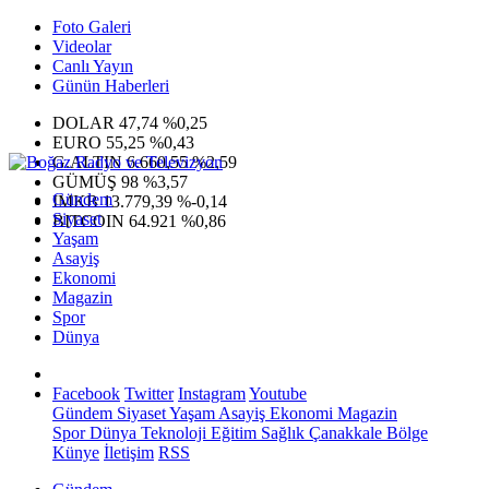
Foto Galeri
Videolar
Canlı Yayın
Günün Haberleri
DOLAR
47,74
%0,25
EURO
55,25
%0,43
G.ALTIN
6.660,55
%2,59
GÜMÜŞ
98
%3,57
Gündem
IMKB
13.779,39
%-0,14
Siyaset
BITCOIN
64.921
%0,86
Yaşam
Asayiş
Ekonomi
Magazin
Spor
Dünya
Facebook
Twitter
Instagram
Youtube
Gündem
Siyaset
Yaşam
Asayiş
Ekonomi
Magazin
Spor
Dünya
Teknoloji
Eğitim
Sağlık
Çanakkale Bölge
Künye
İletişim
RSS