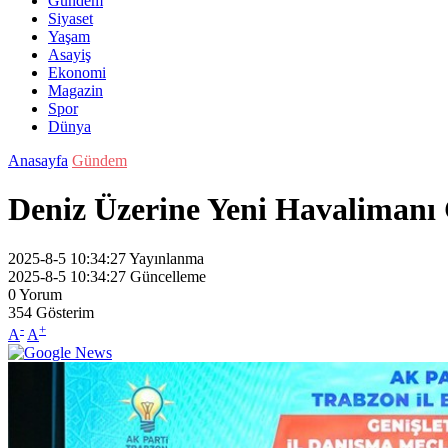
Gündem
Siyaset
Yaşam
Asayiş
Ekonomi
Magazin
Spor
Dünya
Anasayfa
Gündem
Deniz Üzerine Yeni Havalimanı 
2025-8-5 10:34:27
Yayınlanma
2025-8-5 10:34:27
Güncelleme
0
Yorum
354
Gösterim
-
+
A
A