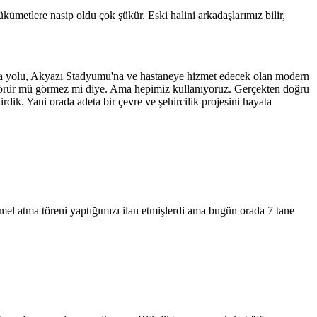
metlere nasip oldu çok şükür. Eski halini arkadaşlarımız bilir,
nya yolu, Akyazı Stadyumu'na ve hastaneye hizmet edecek olan modern
iş görür mü görmez mi diye. Ama hepimiz kullanıyoruz. Gerçekten doğru
ik. Yani orada adeta bir çevre ve şehircilik projesini hayata
l atma töreni yaptığımızı ilan etmişlerdi ama bugün orada 7 tane