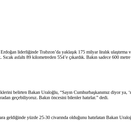
oğan liderliğinde Trabzon’da yaklaşık 175 milyar liralık ulaştırma ve
ıcak asfaltı 89 kilometreden 554’e çıkardık. Bakın sadece 600 metre tün
diklerini belirten Bakan Uraloğlu, “Sayın Cumhurbaşkanımız diyor ya, 
adan geçebiliyoruz. Bakın öncesini bilenler hatırlar.” dedi.
ara geldiğinde yüzde 25-30 civarında olduğunu hatırlatan Bakan Uraloğl