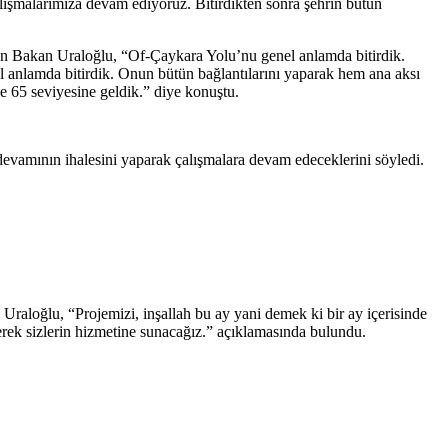
lışmalarımıza devam ediyoruz. Bitirdikten sonra şehrin bütün
n Bakan Uraloğlu, “Of-Çaykara Yolu’nu genel anlamda bitirdik.
el anlamda bitirdik. Onun bütün bağlantılarını yaparak hem ana aksı
e 65 seviyesine geldik.” diye konuştu.
devamının ihalesini yaparak çalışmalara devam edeceklerini söyledi.
Uraloğlu, “Projemizi, inşallah bu ay yani demek ki bir ay içerisinde
rerek sizlerin hizmetine sunacağız.” açıklamasında bulundu.