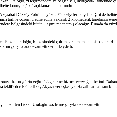
 Bakan Uraloğlu, “Değirmendere’ye bağladık. Çukurçayır-1 tünelinde ça
elbette konuşacağız.” açıklamasında bulundu.
çaabat-Düzköy Yolu’nda yüzde 75 seviyelerine gelindiğini de belirte
anan trafiğe çözüm üretme adına yaklaşık 2 kilometrelik tünelimizi gen
endere bölgesindeki bütün ulaşımı rahatlatmış olacağız. Burada da yüzd
irten Bakan Uraloğlu, bu kesimdeki çalışmalar tamamlandıktan sonra da 
lerini çalışmalara devam ettiklerini kaydetti.
onusu hattın şehrin yoğun bölgelerine hizmet vereceğini belirtti. Bakan 
a teklif ederek öncelikle, Akyazı yerleşkesiyle Havalimanı arasını biti
acağını belirten Bakan Uraloğlu, sözlerine şu şekilde devam etti