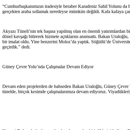
“Cumhurbaşkanımızın iradesiyle beraber Karadeniz Sahil Yolunu da bit
gerçekten araba sollamak neredeyse mümkün değildi. Kafa kafaya çar
Akyazı Tüneli’nin tek başına yapılmış olan en önemli yatırımlardan 
dönel kavşağı bitirerek hizmete açtıklarını anımsattı. Bakan Uraloğl
bir imalat oldu. Yine benzerini Moloz’da yaptık. Söğütlü’de Üniversit
geçirdik.” dedi.
Güney Çevre Yolu’nda Çalışmalar Devam Ediyor
Devam eden projelerden de bahseden Bakan Uraloğlu, Güney Çevre Yolu
tünelde, birçok kesimde çalışmalarımıza devam ediyoruz. Viyadükleriyl