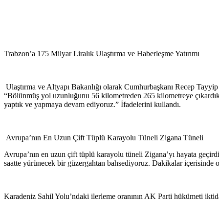
Trabzon’a 175 Milyar Liralık Ulaştırma ve Haberleşme Yatırımı
Ulaştırma ve Altyapı Bakanlığı olarak Cumhurbaşkanı Recep Tayyip Erd
“Bölünmüş yol uzunluğunu 56 kilometreden 265 kilometreye çıkardık. S
yaptık ve yapmaya devam ediyoruz.” İfadelerini kullandı.
Avrupa’nın En Uzun Çift Tüplü Karayolu Tüneli Zigana Tüneli
Avrupa’nın en uzun çift tüplü karayolu tüneli Zigana’yı hayata geçir
saatte yürünecek bir güzergahtan bahsediyoruz. Dakikalar içerisinde or
Karadeniz Sahil Yolu’ndaki ilerleme oranının AK Parti hükümeti iktid