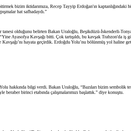
irmek bizim iktidarımıza, Recep Tayyip Erdoğan'ın kaptanlığındaki hükü
pışmalar hat safhadaydı.”
bir tanesi olduğunu belirten Bakan Uraloğlu, Beşikdüzü-İskenderli-To
u, “Yine Ayasofya Kavşağı bitti. Çok tartışıldı, bu kavşak Trabzon'da 
e Kavşağı’nı hayata geçirdik. Erdoğdu Yolu’nu bölünmüş yol haline getird
 hakkında bilgi verdi. Bakan Uraloğlu, “Bazıları bizim sembolik teme
e beraber birinci etabında çalışmalarımızı başlattık.” diye konuştu.