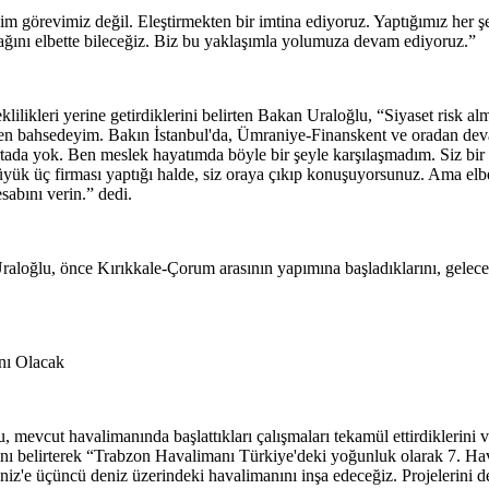
izim görevimiz değil. Eleştirmekten bir imtina ediyoruz. Yaptığımız h
acağını elbette bileceğiz. Biz bu yaklaşımla yolumuza devam ediyoruz.”
eklilikleri yerine getirdiklerini belirten Bakan Uraloğlu, “Siyaset risk al
den bahsedeyim. Bakın İstanbul'da, Ümraniye-Finanskent ve oradan devam
tada yok. Ben meslek hayatımda böyle bir şeyle karşılaşmadım. Siz bir
büyük üç firması yaptığı halde, siz oraya çıkıp konuşuyorsunuz. Ama elb
sabını verin.” dedi.
raloğlu, önce Kırıkkale-Çorum arasının yapımına başladıklarını, gelece
nı Olacak
mevcut havalimanında başlattıkları çalışmaları tekamül ettirdiklerini ve
ğını belirterek “Trabzon Havalimanı Türkiye'deki yoğunluk olarak 7. H
'e üçüncü deniz üzerindeki havalimanını inşa edeceğiz. Projelerini det