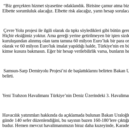
“Biz gerçekten hizmet siyasetine odaklandık. Birisine çamur atma b
Elbette sorumluluk alacağız. Elbette risk alacağız, yarın hesap sorul
Çevre Yolu projesi ile ilgili olarak da tıpkı söyledikleri gibi bütün ger
Hiçbir eksiğimiz yoktur. Ama gereği yerine getirilmeyen bir işten siz
kuruluşundan alınmış olan tamı tamına 60 milyon Euro’luk bir para or
olarak ve 60 milyon Euro'luk imalat yapıldığı halde, Türkiye'nin en 
kimse kusura bakmasın. Eğer bir hesap verilebilirlik varsa, bunların he
Samsun-Sarp Demiryolu Projesi’ni de başlattıklarını belirten Bakan U
belirti.
Yeni Trabzon Havalimanı Türkiye’nin Deniz Üzerindeki 3. Havalima
Havacılık yatırımları hakkında da açıklamada bulunan Bakan Uraloğlu, 
günde 140 sefer düzenlendiğini, bu sayının bazen 160-180’lere çıktı
budur. Hemen mevcut havalimanımızın biraz daha kuzeyinde, Karadeniz