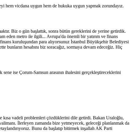
er şeyi hem vicdana uygun hem de hukuka uygun yapmak zorundayız.
maktır. Biz o gün başlattık, sonra bütün gereklerini de yerine getirdik.
 eden metro ile ilgili... Avrupa'da önemli bir yatırım ve finans
 finans kuruluşundan para alıyorsunuz İstanbul Büyükşehir Belediyesi
ette bunların hesabını biz soracağız, sormaya devam edeceğiz. Hiç
k sene ise Çorum-Samsun arasının ihalesini gerçekleştireceklerini
 kısa vadeli problemleri çözdüklerini dile getirdi. Bakan Uraloğlu,
avalimanı. İlerleyen zamanda bize yetmeyecek, geleceği planlanmak da
aylandırıyoruz. Bunu da başlatıp bitirmek inşallah AK Parti