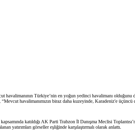
t havalimanının Türkiye’nin en yoğun yedinci havalimanı olduğunu dile
u, “Mevcut havalimanımızın biraz daha kuzeyinde, Karadeniz'e üçüncü d
kapsamında katıldığı AK Parti Trabzon İl Danışma Meclisi Toplantısı’n
anan yatırımları görseller eşliğinde karşılaştırmalı olarak anlattı.