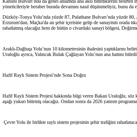
Kanuni Bulvarı’nda da genel anlamda ana aksı bitirdiklerini belirten
yöneticileriyle beraber burada devamını nasıl düşünmeliyiz, bunu da 
Düzköy-Tonya Yolu’nda yüzde 87, Pulathane Bulvarı’nda yüzde 80, Ak
Erzurum'dan, Maçka'da an şehir içerisine gelip de sanayinin orada tık
rahatlatmış olacağız hem de bütün o civardaki sanayi bölgesi, Değirm
Araklı-Dağbaşı Yolu’nun 10 kilometresinin ihalesini yaptıklarını bel
Uraloğlu ayrıca, Yalıncak Bulak Çağlayan Yolu’nun ana hattını bitirdik
Hafif Raylı Sistem Projesi’nde Sona Doğru
Hafif Raylı Sistem Projesi hakkında bilgi veren Bakan Uraloğlu, söz k
aşağı yukarı bitirmiş olacağız. Ondan sonra da 2026 yatırım programın
Çevre Yolu ile birlikte raylı sistem projesinin şehir trafiğini rahatlat