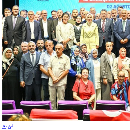
-
+
A
A