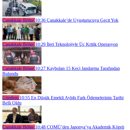
Çanakkale Bölge
10:36
Çanakkale’de Uyuşturucuya Geçit Yok
Çanakkale Bölge
10:29
İleri Teknolojiyle Üç Kritik Operasyon
Çanakkale Bölge
10:27
Kaybolan 15 Keçi Jandarma Tarafından
Bulundu
Gündem
10:55
En Düşük Emekli Aylığı Fark Ödemelerinin Tarihi
Belli Oldu
Çanakkale Bölge
10:48
ÇOMÜ’den Japonya’ya Akademik Köprü