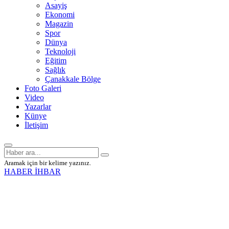
Asayiş
Ekonomi
Magazin
Spor
Dünya
Teknoloji
Eğitim
Sağlık
Çanakkale Bölge
Foto Galeri
Video
Yazarlar
Künye
İletişim
Aramak için bir kelime yazınız.
HABER İHBAR