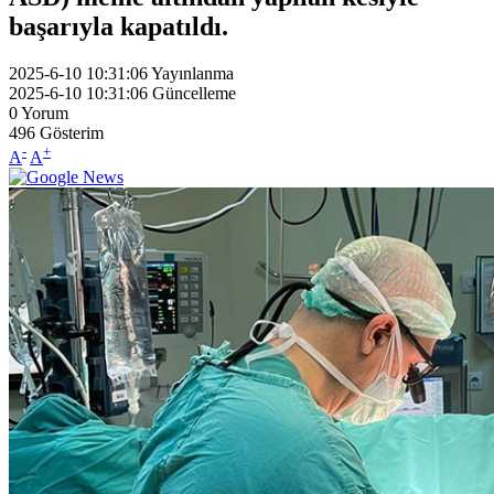
başarıyla kapatıldı.
2025-6-10 10:31:06
Yayınlanma
2025-6-10 10:31:06
Güncelleme
0
Yorum
496
Gösterim
-
+
A
A