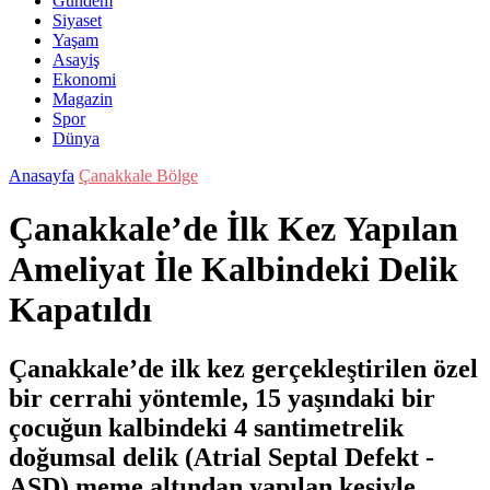
Gündem
Siyaset
Yaşam
Asayiş
Ekonomi
Magazin
Spor
Dünya
Anasayfa
Çanakkale Bölge
Çanakkale’de İlk Kez Yapılan
Ameliyat İle Kalbindeki Delik
Kapatıldı
Çanakkale’de ilk kez gerçekleştirilen özel
bir cerrahi yöntemle, 15 yaşındaki bir
çocuğun kalbindeki 4 santimetrelik
doğumsal delik (Atrial Septal Defekt -
ASD) meme altından yapılan kesiyle