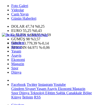
Foto Galeri
Videolar
Canlı Yayın
Günün Haberleri
DOLAR
47,74
%0,25
EURO
55,25
%0,43
G.ALTIN
6.660,55
%2,59
GÜMÜŞ
98
%3,57
Gündem
IMKB
13.779,39
%-0,14
Siyaset
BITCOIN
64.971
%-0,06
Yaşam
Asayiş
Ekonomi
Magazin
Spor
Dünya
Facebook
Twitter
Instagram
Youtube
Gündem
Siyaset
Yaşam
Asayiş
Ekonomi
Magazin
Spor
Dünya
Teknoloji
Eğitim
Sağlık
Çanakkale Bölge
Künye
İletişim
RSS