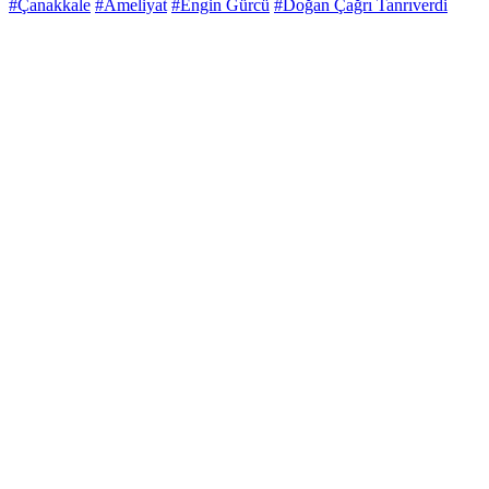
#Çanakkale
#Ameliyat
#Engin Gürcü
#Doğan Çağrı Tanrıverdi