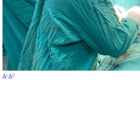
-
+
A
A