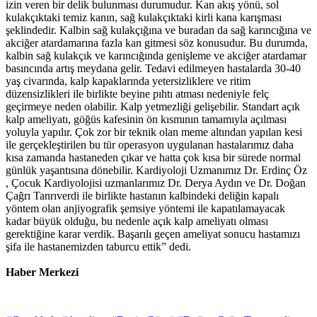
izin veren bir delik bulunması durumudur. Kan akış yönü, sol
kulakçıktaki temiz kanın, sağ kulakçıktaki kirli kana karışması
şeklindedir. Kalbin sağ kulakçığına ve buradan da sağ karıncığına ve
akciğer atardamarına fazla kan gitmesi söz konusudur. Bu durumda,
kalbin sağ kulakçık ve karıncığında genişleme ve akciğer atardamar
basıncında artış meydana gelir. Tedavi edilmeyen hastalarda 30-40
yaş civarında, kalp kapaklarında yetersizliklere ve ritim
düzensizlikleri ile birlikte beyine pıhtı atması nedeniyle felç
geçirmeye neden olabilir. Kalp yetmezliği gelişebilir. Standart açık
kalp ameliyatı, göğüs kafesinin ön kısmının tamamıyla açılması
yoluyla yapılır. Çok zor bir teknik olan meme altından yapılan kesi
ile gerçekleştirilen bu tür operasyon uygulanan hastalarımız daha
kısa zamanda hastaneden çıkar ve hatta çok kısa bir sürede normal
günlük yaşantısına dönebilir. Kardiyoloji Uzmanımız Dr. Erdinç Öz
, Çocuk Kardiyolojisi uzmanlarımız Dr. Derya Aydın ve Dr. Doğan
Çağrı Tanrıverdi ile birlikte hastanın kalbindeki deliğin kapalı
yöntem olan anjiyografik şemsiye yöntemi ile kapatılamayacak
kadar büyük olduğu, bu nedenle açık kalp ameliyatı olması
gerektiğine karar verdik. Başarılı geçen ameliyat sonucu hastamızı
şifa ile hastanemizden taburcu ettik” dedi.
Haber Merkezi