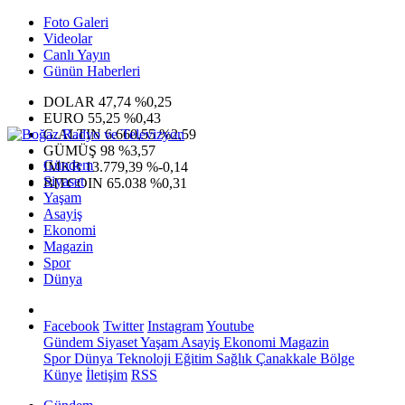
Foto Galeri
Videolar
Canlı Yayın
Günün Haberleri
DOLAR
47,74
%0,25
EURO
55,25
%0,43
G.ALTIN
6.660,55
%2,59
GÜMÜŞ
98
%3,57
Gündem
IMKB
13.779,39
%-0,14
Siyaset
BITCOIN
65.038
%0,31
Yaşam
Asayiş
Ekonomi
Magazin
Spor
Dünya
Facebook
Twitter
Instagram
Youtube
Gündem
Siyaset
Yaşam
Asayiş
Ekonomi
Magazin
Spor
Dünya
Teknoloji
Eğitim
Sağlık
Çanakkale Bölge
Künye
İletişim
RSS