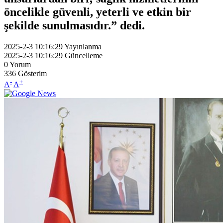
öncelikle güvenli, yeterli ve etkin bir
şekilde sunulmasıdır.” dedi.
2025-2-3 10:16:29
Yayınlanma
2025-2-3 10:16:29
Güncelleme
0
Yorum
336
Gösterim
-
+
A
A