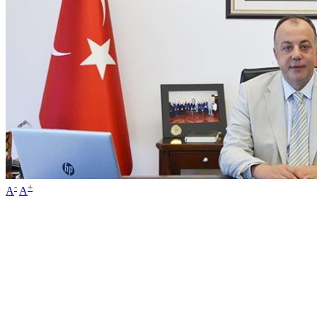
-
+
A
A