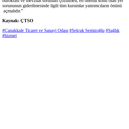
bürokrasi ve mevzuat sorunları çözülmeli, en önemli konu olan yer
sorununun giderilmesinde ilgili tüm kurumlar yatırımcıların önünü
açmalıdır.”
Kaynak: ÇTSO
#Çanakkale Ticaret ve Sanayi Odası
#Selçuk Semizoğlu
#Sağlık
#hizmet