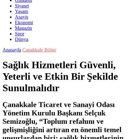
Gündem
Siyaset
Yaşam
Asayiş
Ekonomi
Magazin
Spor
Dünya
Anasayfa
Çanakkale Bölge
Sağlık Hizmetleri Güvenli,
Yeterli ve Etkin Bir Şekilde
Sunulmalıdır
Çanakkale Ticaret ve Sanayi Odası
Yönetim Kurulu Başkanı Selçuk
Semizoğlu, “Toplum refahını ve
gelişmişliğini artıran en önemli temel
unsurlardan biri; sağlık hizmetlerinin