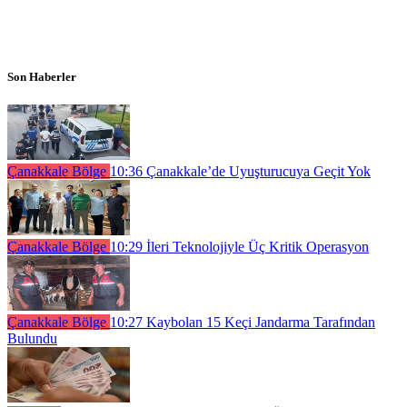
Son Haberler
Çanakkale Bölge
10:36
Çanakkale’de Uyuşturucuya Geçit Yok
Çanakkale Bölge
10:29
İleri Teknolojiyle Üç Kritik Operasyon
Çanakkale Bölge
10:27
Kaybolan 15 Keçi Jandarma Tarafından
Bulundu