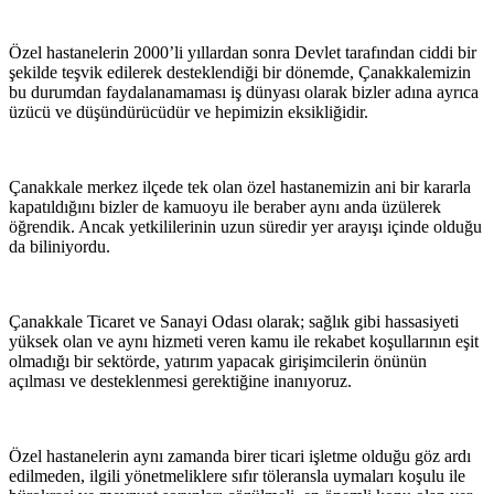
Özel hastanelerin 2000’li yıllardan sonra Devlet tarafından ciddi bir
şekilde teşvik edilerek desteklendiği bir dönemde, Çanakkalemizin
bu durumdan faydalanamaması iş dünyası olarak bizler adına ayrıca
üzücü ve düşündürücüdür ve hepimizin eksikliğidir.
Çanakkale merkez ilçede tek olan özel hastanemizin ani bir kararla
kapatıldığını bizler de kamuoyu ile beraber aynı anda üzülerek
öğrendik. Ancak yetkililerinin uzun süredir yer arayışı içinde olduğu
da biliniyordu.
Çanakkale Ticaret ve Sanayi Odası olarak; sağlık gibi hassasiyeti
yüksek olan ve aynı hizmeti veren kamu ile rekabet koşullarının eşit
olmadığı bir sektörde, yatırım yapacak girişimcilerin önünün
açılması ve desteklenmesi gerektiğine inanıyoruz.
Özel hastanelerin aynı zamanda birer ticari işletme olduğu göz ardı
edilmeden, ilgili yönetmeliklere sıfır töleransla uymaları koşulu ile