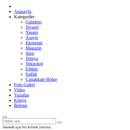
Anasayfa
Kategoriler
Gündem
Siyaset
Yaşam
Asayiş
Ekonomi
Magazin
Spor
Dünya
Teknoloji
Eğitim
Sağlık
Çanakkale Bölge
Foto Galeri
Video
Yazarlar
Künye
İletişim
Aramak için bir kelime yazınız.