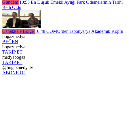
Gündem
10:55
En Düşük Emekli Aylığı Fark Ödemelerinin Tarihi
Belli Oldu
Çanakkale Bölge
10:48
ÇOMÜ’den Japonya’ya Akademik Köprü
bogazmedya
BEĞEN
bogazmedya
TAKİP ET
medyabogaz
TAKİP ET
@bogazmedyatv
ABONE OL