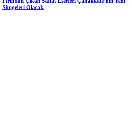
Fırından Çıkan Sanat Eserleri Çanakkale’nin Yeni
Simgeleri Olacak