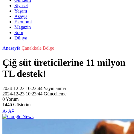
Gündem
Siyaset
Yaşam
Asayiş
Ekonomi
Magazin
Spor
Dünya
Anasayfa
Çanakkale Bölge
Çiğ süt üreticilerine 11 milyon
TL destek!
2024-12-23 10:23:44
Yayınlanma
2024-12-23 10:23:44
Güncelleme
0
Yorum
1446
Gösterim
-
+
A
A