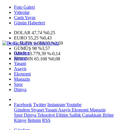
Foto Galeri
Videolar
Canlı Yayın
Günün Haberleri
DOLAR
47,74
%0,25
EURO
55,25
%0,43
G.ALTIN
6.660,55
%2,59
GÜMÜŞ
98
%3,57
Gündem
IMKB
13.779,39
%-0,14
Siyaset
BITCOIN
65.168
%0,08
Yaşam
Asayiş
Ekonomi
Magazin
Spor
Dünya
Facebook
Twitter
Instagram
Youtube
Gündem
Siyaset
Yaşam
Asayiş
Ekonomi
Magazin
Spor
Dünya
Teknoloji
Eğitim
Sağlık
Çanakkale Bölge
Künye
İletişim
RSS