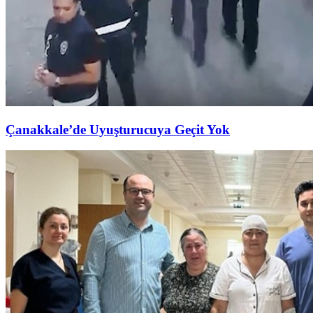
Çanakkale’de Uyuşturucuya Geçit Yok