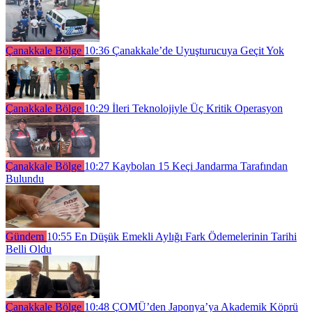
Çanakkale Bölge
10:36
Çanakkale’de Uyuşturucuya Geçit Yok
Çanakkale Bölge
10:29
İleri Teknolojiyle Üç Kritik Operasyon
Çanakkale Bölge
10:27
Kaybolan 15 Keçi Jandarma Tarafından
Bulundu
Gündem
10:55
En Düşük Emekli Aylığı Fark Ödemelerinin Tarihi
Belli Oldu
Çanakkale Bölge
10:48
ÇOMÜ’den Japonya’ya Akademik Köprü