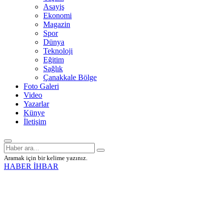
Asayiş
Ekonomi
Magazin
Spor
Dünya
Teknoloji
Eğitim
Sağlık
Çanakkale Bölge
Foto Galeri
Video
Yazarlar
Künye
İletişim
Aramak için bir kelime yazınız.
HABER İHBAR