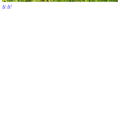
-
+
A
A