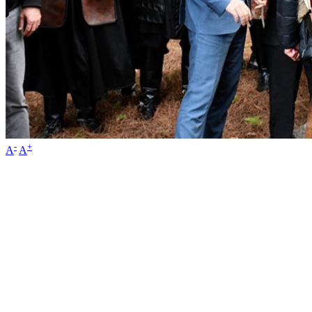
-
+
A
A