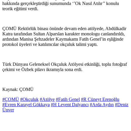
hakkında gerçekleştirdiği sunumunda ‘’Ok Nasıl Atılır’’ konulu
teorik eğitimi verdi.
ÇOMÜ Rektörlük binası önünde devam eden atölyede, Abdülkadir
Katra tarafından Sultan Alparslan karakter monologu canlandırıldı,
ardından Manisa Şehzadeler Kaymakamı Fatih Genel’in eşliğinde
protokol üyeleri ve katılımcılar okçuluk talimi yaptı.
Türk Dünyası Geleneksel Okçuluk Atölyesi etkinliği, toplu fotoğraf
çekimi ve Özbek pilavı ikramıyla sona erdi.
Kaynak: ÇOMÜ
#ÇOMÜ
#Okçuluk
#Atölye
#Fatih Genel
#R Cüneyt Erenoğlu
#Evren Karayel Gökkaya
#H Levent Dalyancı
#Arda Aydın
#Deniz
Ünver