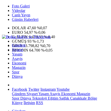
Foto Galeri
Videolar
Canlı Yayın
Günün Haberleri
DOLAR
47,60
%0,07
EURO
54,97
%-0,06
G.ALTIN
6.470,33
%-0,40
GÜMÜŞ
93
%-1,73
Gündem
IMKB
13.798,82
%0,70
Siyaset
BITCOIN
64.700
%-0,05
Yaşam
Asayiş
Ekonomi
Magazin
Spor
Dünya
Facebook
Twitter
Instagram
Youtube
Gündem
Siyaset
Yaşam
Asayiş
Ekonomi
Magazin
Spor
Dünya
Teknoloji
Eğitim
Sağlık
Çanakkale Bölge
Künye
İletişim
RSS