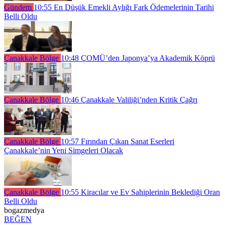
Gündem
10:55
En Düşük Emekli Aylığı Fark Ödemelerinin Tarihi
Belli Oldu
Çanakkale Bölge
10:48
ÇOMÜ’den Japonya’ya Akademik Köprü
Çanakkale Bölge
10:46
Çanakkale Valiliği’nden Kritik Çağrı
Çanakkale Bölge
10:57
Fırından Çıkan Sanat Eserleri
Çanakkale’nin Yeni Simgeleri Olacak
Çanakkale Bölge
10:55
Kiracılar ve Ev Sahiplerinin Beklediği Oran
Belli Oldu
bogazmedya
BEĞEN