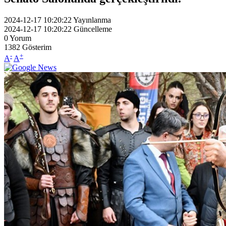
2024-12-17 10:20:22
Yayınlanma
2024-12-17 10:20:22
Güncelleme
0
Yorum
1382
Gösterim
-
+
A
A