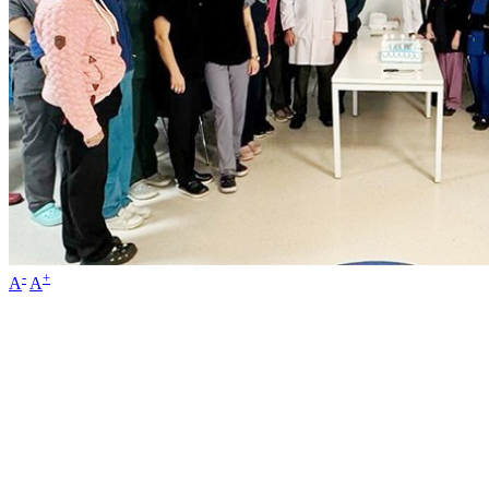
-
+
A
A