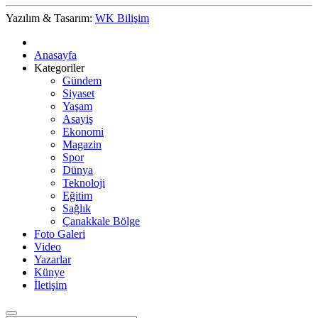
Yazılım & Tasarım:
WK Bilişim
Anasayfa
Kategoriler
Gündem
Siyaset
Yaşam
Asayiş
Ekonomi
Magazin
Spor
Dünya
Teknoloji
Eğitim
Sağlık
Çanakkale Bölge
Foto Galeri
Video
Yazarlar
Künye
İletişim