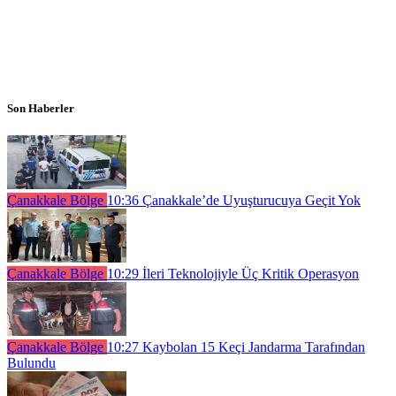
Son Haberler
Çanakkale Bölge
10:36
Çanakkale’de Uyuşturucuya Geçit Yok
Çanakkale Bölge
10:29
İleri Teknolojiyle Üç Kritik Operasyon
Çanakkale Bölge
10:27
Kaybolan 15 Keçi Jandarma Tarafından
Bulundu