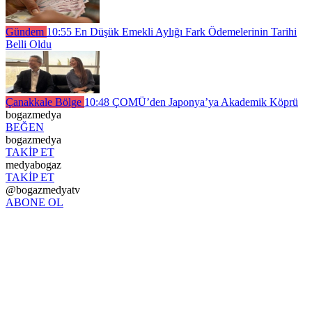
Gündem
10:55
En Düşük Emekli Aylığı Fark Ödemelerinin Tarihi
Belli Oldu
Çanakkale Bölge
10:48
ÇOMÜ’den Japonya’ya Akademik Köprü
bogazmedya
BEĞEN
bogazmedya
TAKİP ET
medyabogaz
TAKİP ET
@bogazmedyatv
ABONE OL