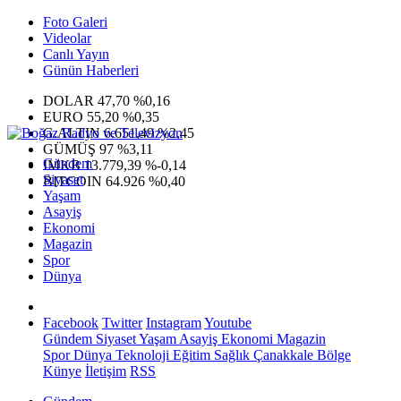
Foto Galeri
Videolar
Canlı Yayın
Günün Haberleri
DOLAR
47,70
%0,16
EURO
55,20
%0,35
G.ALTIN
6.651,49
%2,45
GÜMÜŞ
97
%3,11
Gündem
IMKB
13.779,39
%-0,14
Siyaset
BITCOIN
64.926
%0,40
Yaşam
Asayiş
Ekonomi
Magazin
Spor
Dünya
Facebook
Twitter
Instagram
Youtube
Gündem
Siyaset
Yaşam
Asayiş
Ekonomi
Magazin
Spor
Dünya
Teknoloji
Eğitim
Sağlık
Çanakkale Bölge
Künye
İletişim
RSS