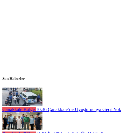
Son Haberler
Çanakkale Bölge
10:36
Çanakkale’de Uyuşturucuya Geçit Yok