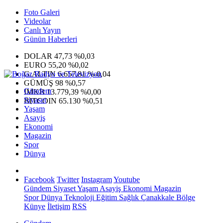
Foto Galeri
Videolar
Canlı Yayın
Günün Haberleri
DOLAR
47,73
%0,03
EURO
55,20
%0,02
G.ALTIN
6.657,81
%-0,04
GÜMÜŞ
98
%0,57
Gündem
IMKB
13.779,39
%0,00
Siyaset
BITCOIN
65.130
%0,51
Yaşam
Asayiş
Ekonomi
Magazin
Spor
Dünya
Facebook
Twitter
Instagram
Youtube
Gündem
Siyaset
Yaşam
Asayiş
Ekonomi
Magazin
Spor
Dünya
Teknoloji
Eğitim
Sağlık
Çanakkale Bölge
Künye
İletişim
RSS