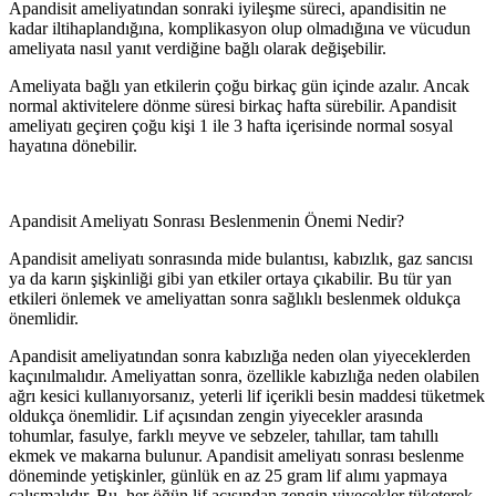
Apandisit ameliyatından sonraki iyileşme süreci, apandisitin ne
kadar iltihaplandığına, komplikasyon olup olmadığına ve vücudun
ameliyata nasıl yanıt verdiğine bağlı olarak değişebilir.
Ameliyata bağlı yan etkilerin çoğu birkaç gün içinde azalır. Ancak
normal aktivitelere dönme süresi birkaç hafta sürebilir. Apandisit
ameliyatı geçiren çoğu kişi 1 ile 3 hafta içerisinde normal sosyal
hayatına dönebilir.
Apandisit Ameliyatı Sonrası Beslenmenin Önemi Nedir?
Apandisit ameliyatı sonrasında mide bulantısı, kabızlık, gaz sancısı
ya da karın şişkinliği gibi yan etkiler ortaya çıkabilir. Bu tür yan
etkileri önlemek ve ameliyattan sonra sağlıklı beslenmek oldukça
önemlidir.
Apandisit ameliyatından sonra kabızlığa neden olan yiyeceklerden
kaçınılmalıdır. Ameliyattan sonra, özellikle kabızlığa neden olabilen
ağrı kesici kullanıyorsanız, yeterli lif içerikli besin maddesi tüketmek
oldukça önemlidir. Lif açısından zengin yiyecekler arasında
tohumlar, fasulye, farklı meyve ve sebzeler, tahıllar, tam tahıllı
ekmek ve makarna bulunur. Apandisit ameliyatı sonrası beslenme
döneminde yetişkinler, günlük en az 25 gram lif alımı yapmaya
çalışmalıdır. Bu, her öğün lif açısından zengin yiyecekler tüketerek