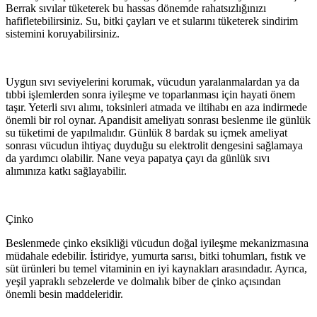
Berrak sıvılar tüketerek bu hassas dönemde rahatsızlığınızı
hafifletebilirsiniz. Su, bitki çayları ve et sularını tüketerek sindirim
sistemini koruyabilirsiniz.
Uygun sıvı seviyelerini korumak, vücudun yaralanmalardan ya da
tıbbi işlemlerden sonra iyileşme ve toparlanması için hayati önem
taşır. Yeterli sıvı alımı, toksinleri atmada ve iltihabı en aza indirmede
önemli bir rol oynar. Apandisit ameliyatı sonrası beslenme ile günlük
su tüketimi de yapılmalıdır. Günlük 8 bardak su içmek ameliyat
sonrası vücudun ihtiyaç duyduğu su elektrolit dengesini sağlamaya
da yardımcı olabilir. Nane veya papatya çayı da günlük sıvı
alımınıza katkı sağlayabilir.
Çinko
Beslenmede çinko eksikliği vücudun doğal iyileşme mekanizmasına
müdahale edebilir. İstiridye, yumurta sarısı, bitki tohumları, fıstık ve
süt ürünleri bu temel vitaminin en iyi kaynakları arasındadır. Ayrıca,
yeşil yapraklı sebzelerde ve dolmalık biber de çinko açısından
önemli besin maddeleridir.