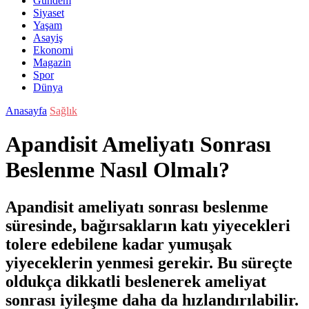
Gündem
Siyaset
Yaşam
Asayiş
Ekonomi
Magazin
Spor
Dünya
Anasayfa
Sağlık
Apandisit Ameliyatı Sonrası
Beslenme Nasıl Olmalı?
Apandisit ameliyatı sonrası beslenme
süresinde, bağırsakların katı yiyecekleri
tolere edebilene kadar yumuşak
yiyeceklerin yenmesi gerekir. Bu süreçte
oldukça dikkatli beslenerek ameliyat
sonrası iyileşme daha da hızlandırılabilir.