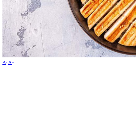
-
+
A
A