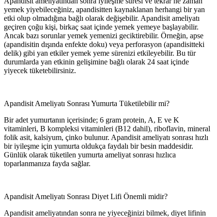
Apandisit ameliyatından sonra iyileşme süresi ve tekrar ne zaman
yemek yiyebileceğiniz, apandisitten kaynaklanan herhangi bir yan
etki olup olmadığına bağlı olarak değişebilir. Apandisit ameliyatı
geçiren çoğu kişi, birkaç saat içinde yemek yemeye başlayabilir.
Ancak bazı sorunlar yemek yemenizi geciktirebilir. Örneğin, apse
(apandisitin dışında enfekte doku) veya perforasyon (apandisitteki
delik) gibi yan etkiler yemek yeme sürenizi etkileyebilir. Bu tür
durumlarda yan etkinin gelişimine bağlı olarak 24 saat içinde
yiyecek tüketebilirsiniz.
Apandisit Ameliyatı Sonrası Yumurta Tüketilebilir mi?
Bir adet yumurtanın içerisinde; 6 gram protein, A, E ve K
vitaminleri, B kompleksi vitaminleri (B12 dahil), riboflavin, mineral
folik asit, kalsiyum, çinko bulunur. Apandisit ameliyatı sonrası hızlı
bir iyileşme için yumurta oldukça faydalı bir besin maddesidir.
Günlük olarak tüketilen yumurta ameliyat sonrası hızlıca
toparlanmanıza fayda sağlar.
Apandisit Ameliyatı Sonrası Diyet Lifi Önemli midir?
Apandisit ameliyatından sonra ne yiyeceğinizi bilmek, diyet lifinin