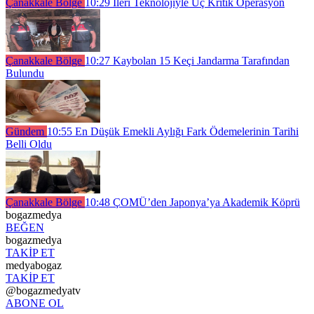
Çanakkale Bölge
10:29
İleri Teknolojiyle Üç Kritik Operasyon
Çanakkale Bölge
10:27
Kaybolan 15 Keçi Jandarma Tarafından
Bulundu
Gündem
10:55
En Düşük Emekli Aylığı Fark Ödemelerinin Tarihi
Belli Oldu
Çanakkale Bölge
10:48
ÇOMÜ’den Japonya’ya Akademik Köprü
bogazmedya
BEĞEN
bogazmedya
TAKİP ET
medyabogaz
TAKİP ET
@bogazmedyatv
ABONE OL