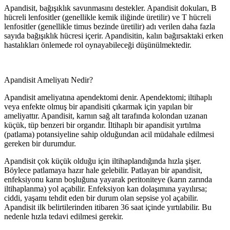
Apandisit, bağışıklık savunmasını destekler. Apandisit dokuları, B
hücreli lenfositler (genellikle kemik iliğinde üretilir) ve T hücreli
lenfositler (genellikle timus bezinde üretilir) adı verilen daha fazla
sayıda bağışıklık hücresi içerir. Apandisitin, kalın bağırsaktaki erken
hastalıkları önlemede rol oynayabileceği düşünülmektedir.
Apandisit Ameliyatı Nedir?
Apandisit ameliyatına apendektomi denir. Apendektomi; iltihaplı
veya enfekte olmuş bir apandisiti çıkarmak için yapılan bir
ameliyattır. Apandisit, karnın sağ alt tarafında kolondan uzanan
küçük, tüp benzeri bir organdır. İltihaplı bir apandisit yırtılma
(patlama) potansiyeline sahip olduğundan acil müdahale edilmesi
gereken bir durumdur.
Apandisit çok küçük olduğu için iltihaplandığında hızla şişer.
Böylece patlamaya hazır hale gelebilir. Patlayan bir apandisit,
enfeksiyonu karın boşluğuna yayarak peritoniteye (karın zarında
iltihaplanma) yol açabilir. Enfeksiyon kan dolaşımına yayılırsa;
ciddi, yaşamı tehdit eden bir durum olan sepsise yol açabilir.
Apandisit ilk belirtilerinden itibaren 36 saat içinde yırtılabilir. Bu
nedenle hızla tedavi edilmesi gerekir.