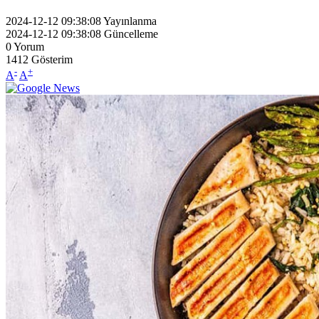
2024-12-12 09:38:08
Yayınlanma
2024-12-12 09:38:08
Güncelleme
0
Yorum
1412
Gösterim
-
+
A
A