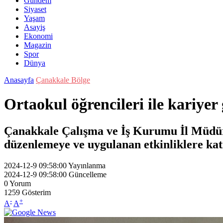
Gündem
Siyaset
Yaşam
Asayiş
Ekonomi
Magazin
Spor
Dünya
Anasayfa
Çanakkale Bölge
Ortaokul öğrencileri ile kariyer
Çanakkale Çalışma ve İş Kurumu İl Müdür
düzenlemeye ve uygulanan etkinliklere ka
2024-12-9 09:58:00
Yayınlanma
2024-12-9 09:58:00
Güncelleme
0
Yorum
1259
Gösterim
-
+
A
A