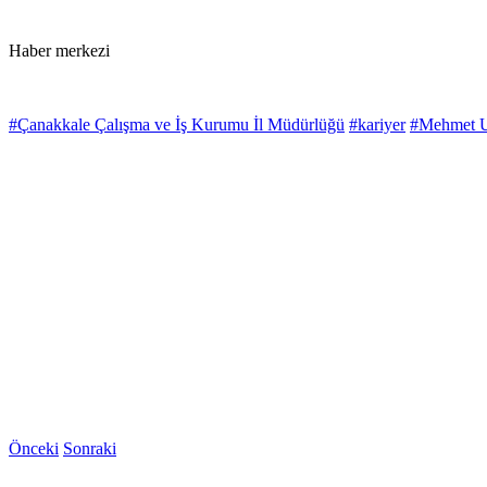
Haber merkezi
#Çanakkale Çalışma ve İş Kurumu İl Müdürlüğü
#kariyer
#Mehmet U
Önceki
Sonraki