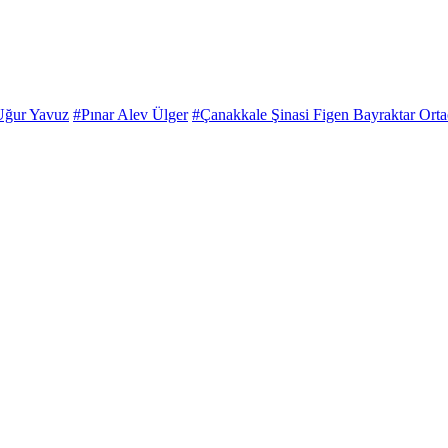
ğur Yavuz
#Pınar Alev Ülger
#Çanakkale Şinasi Figen Bayraktar Ort