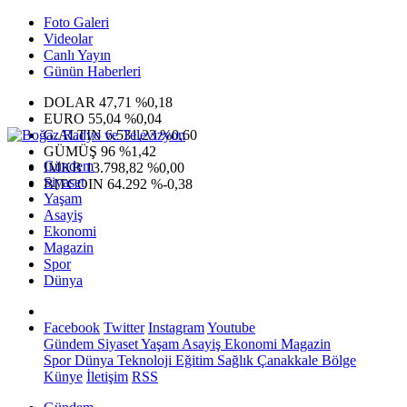
Foto Galeri
Videolar
Canlı Yayın
Günün Haberleri
DOLAR
47,71
%0,18
EURO
55,04
%0,04
G.ALTIN
6.531,23
%0,60
GÜMÜŞ
96
%1,42
Gündem
IMKB
13.798,82
%0,00
Siyaset
BITCOIN
64.292
%-0,38
Yaşam
Asayiş
Ekonomi
Magazin
Spor
Dünya
Facebook
Twitter
Instagram
Youtube
Gündem
Siyaset
Yaşam
Asayiş
Ekonomi
Magazin
Spor
Dünya
Teknoloji
Eğitim
Sağlık
Çanakkale Bölge
Künye
İletişim
RSS