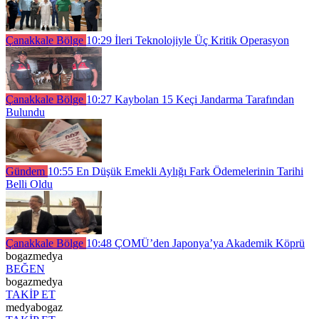
Çanakkale Bölge
10:29
İleri Teknolojiyle Üç Kritik Operasyon
Çanakkale Bölge
10:27
Kaybolan 15 Keçi Jandarma Tarafından
Bulundu
Gündem
10:55
En Düşük Emekli Aylığı Fark Ödemelerinin Tarihi
Belli Oldu
Çanakkale Bölge
10:48
ÇOMÜ’den Japonya’ya Akademik Köprü
bogazmedya
BEĞEN
bogazmedya
TAKİP ET
medyabogaz