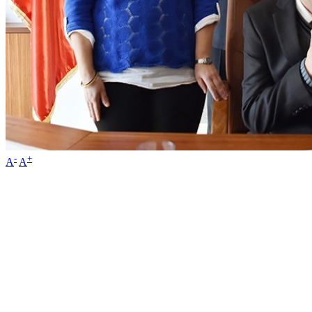
-
+
A
A