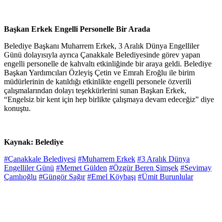
Başkan Erkek Engelli Personelle Bir Arada
Belediye Başkanı Muharrem Erkek, 3 Aralık Dünya Engelliler
Günü dolayısıyla ayrıca Çanakkale Belediyesinde görev yapan
engelli personelle de kahvaltı etkinliğinde bir araya geldi. Belediye
Başkan Yardımcıları Özleyiş Çetin ve Emrah Eroğlu ile birim
müdürlerinin de katıldığı etkinlikte engelli personele özverili
çalışmalarından dolayı teşekkürlerini sunan Başkan Erkek,
“Engelsiz bir kent için hep birlikte çalışmaya devam edeceğiz” diye
konuştu.
Kaynak: Belediye
#Çanakkale Belediyesi
#Muharrem Erkek
#3 Aralık Dünya
Engelliler Günü
#Memet Gülden
#Özgür Beren Şimşek
#Sevimay
Çamlıoğlu
#Güngör Sağır
#Emel Köybaşı
#Ümit Burunlular