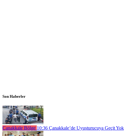
Son Haberler
Çanakkale Bölge
10:36
Çanakkale’de Uyuşturucuya Geçit Yok