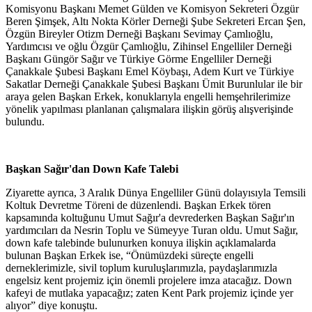
Komisyonu Başkanı Memet Gülden ve Komisyon Sekreteri Özgür
Beren Şimşek, Altı Nokta Körler Derneği Şube Sekreteri Ercan Şen,
Özgün Bireyler Otizm Derneği Başkanı Sevimay Çamlıoğlu,
Yardımcısı ve oğlu Özgür Çamlıoğlu, Zihinsel Engelliler Derneği
Başkanı Güngör Sağır ve Türkiye Görme Engelliler Derneği
Çanakkale Şubesi Başkanı Emel Köybaşı, Adem Kurt ve Türkiye
Sakatlar Derneği Çanakkale Şubesi Başkanı Ümit Burunlular ile bir
araya gelen Başkan Erkek, konuklarıyla engelli hemşehrilerimize
yönelik yapılması planlanan çalışmalara ilişkin görüş alışverişinde
bulundu.
Başkan Sağır'dan Down Kafe Talebi
Ziyarette ayrıca, 3 Aralık Dünya Engelliler Günü dolayısıyla Temsili
Koltuk Devretme Töreni de düzenlendi. Başkan Erkek tören
kapsamında koltuğunu Umut Sağır'a devrederken Başkan Sağır'ın
yardımcıları da Nesrin Toplu ve Sümeyye Turan oldu. Umut Sağır,
down kafe talebinde bulunurken konuya ilişkin açıklamalarda
bulunan Başkan Erkek ise, “Önümüzdeki süreçte engelli
derneklerimizle, sivil toplum kuruluşlarımızla, paydaşlarımızla
engelsiz kent projemiz için önemli projelere imza atacağız. Down
kafeyi de mutlaka yapacağız; zaten Kent Park projemiz içinde yer
alıyor” diye konuştu.