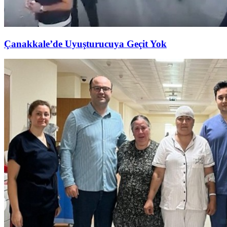
Çanakkale’de Uyuşturucuya Geçit Yok