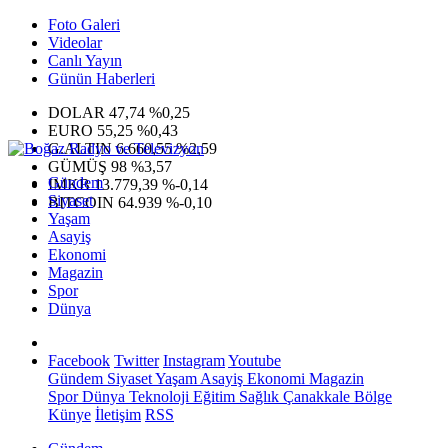
Foto Galeri
Videolar
Canlı Yayın
Günün Haberleri
DOLAR
47,74
%0,25
EURO
55,25
%0,43
G.ALTIN
6.660,55
%2,59
GÜMÜŞ
98
%3,57
Gündem
IMKB
13.779,39
%-0,14
Siyaset
BITCOIN
64.939
%-0,10
Yaşam
Asayiş
Ekonomi
Magazin
Spor
Dünya
Facebook
Twitter
Instagram
Youtube
Gündem
Siyaset
Yaşam
Asayiş
Ekonomi
Magazin
Spor
Dünya
Teknoloji
Eğitim
Sağlık
Çanakkale Bölge
Künye
İletişim
RSS