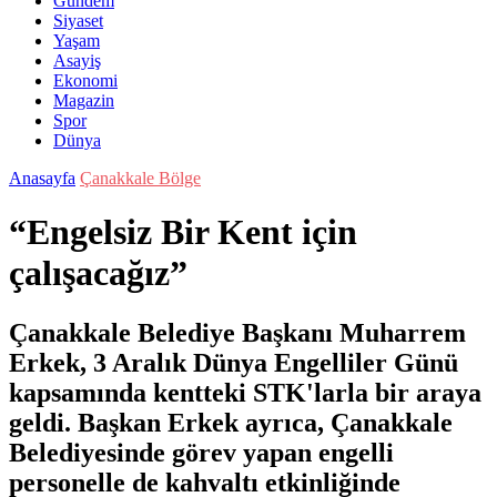
Gündem
Siyaset
Yaşam
Asayiş
Ekonomi
Magazin
Spor
Dünya
Anasayfa
Çanakkale Bölge
“Engelsiz Bir Kent için
çalışacağız”
Çanakkale Belediye Başkanı Muharrem
Erkek, 3 Aralık Dünya Engelliler Günü
kapsamında kentteki STK'larla bir araya
geldi. Başkan Erkek ayrıca, Çanakkale
Belediyesinde görev yapan engelli
personelle de kahvaltı etkinliğinde