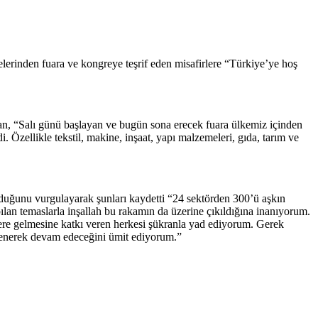
lerinden fuara ve kongreye teşrif eden misafirlere “Türkiye’ye hoş
n, “Salı günü başlayan ve bugün sona erecek fuara ülkemiz içinden
i. Özellikle tekstil, makine, inşaat, yapı malzemeleri, gıda, tarım ve
lduğunu vurgulayarak şunları kaydetti “24 sektörden 300’ü aşkın
lan temaslarla inşallah bu rakamın da üzerine çıkıldığına inanıyorum.
lere gelmesine katkı veren herkesi şükranla yad ediyorum. Gerek
lenerek devam edeceğini ümit ediyorum.”