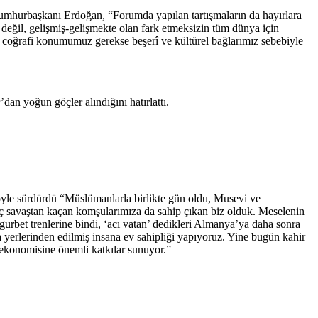
 Cumhurbaşkanı Erdoğan, “Forumda yapılan tartışmaların da hayırlara
 değil, gelişmiş-gelişmekte olan fark etmeksizin tüm dünya için
k coğrafi konumumuz gerekse beşerî ve kültürel bağlarımız sebebiyle
an yoğun göçler alındığını hatırlattı.
şöyle sürdürdü “Müslümanlarla birlikte gün oldu, Musevi ve
 iç savaştan kaçan komşularımıza da sahip çıkan biz olduk. Meselenin
gurbet trenlerine bindi, ‘acı vatan’ dedikleri Almanya’ya daha sonra
a yerlerinden edilmiş insana ev sahipliği yapıyoruz. Yine bugün kahir
 ekonomisine önemli katkılar sunuyor.”