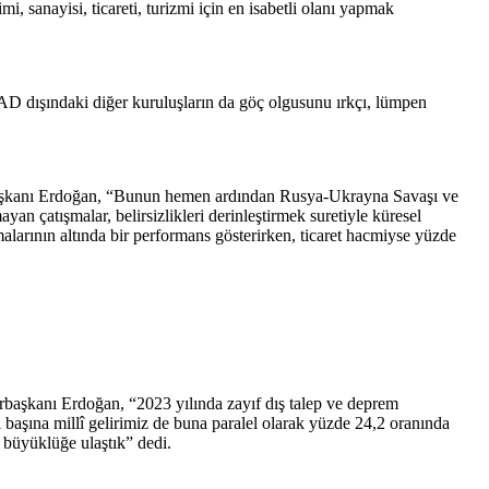
, sanayisi, ticareti, turizmi için en isabetli olanı yapmak
dışındaki diğer kuruluşların da göç olgusunu ırkçı, lümpen
rbaşkanı Erdoğan, “Bunun hemen ardından Rusya-Ukrayna Savaşı ve
yan çatışmalar, belirsizlikleri derinleştirmek suretiyle küresel
alarının altında bir performans gösterirken, ticaret hacmiyse yüzde
rbaşkanı Erdoğan, “2023 yılında zayıf dış talep ve deprem
aşına millî gelirimiz de buna paralel olarak yüzde 24,2 oranında
k büyüklüğe ulaştık” dedi.