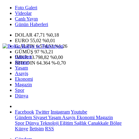
Foto Galeri
Videolar
Canlı Yayın
Günün Haberleri
DOLAR
47,71
%0,18
EURO
55,02
%0,01
G.ALTIN
6.574,53
%1,26
GÜMÜŞ
97
%3,21
Gündem
IMKB
13.798,82
%0,00
Siyaset
BITCOIN
64.364
%-0,70
Yaşam
Asayiş
Ekonomi
Magazin
Spor
Dünya
Facebook
Twitter
Instagram
Youtube
Gündem
Siyaset
Yaşam
Asayiş
Ekonomi
Magazin
Spor
Dünya
Teknoloji
Eğitim
Sağlık
Çanakkale Bölge
Künye
İletişim
RSS