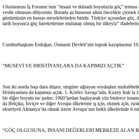
Uluslararası İş Forumu’nun “insani ve iktisadi boyutuyla göç” teması 
vesile olmasını diliyorum. Burada şu hususun altını öncelikle çizmek 
günümüzün en hassas meselelerinden biridir. Türkiye açısından göç, d
tarih boyunca göç hareketlerine muhatap olmuş bir ülkeyiz” ifadelerini
Cumhurbaşkanı Erdoğan, Osmanlı Devleti’nin toprak kayıplarının 19. y
“MUSEVİ VE HRİSTİYANLARA DA KAPIMIZI AÇTIK”
Son iki asırda başı dara düşen, sürgüne uğrayan soydaşları muhabbetl
Hristiyanlara da kapımızı açtık. 1. Körfez Savaşı’nda, Kuzey Irak’ta 
bir diğer boyutu ise şudur; 1960’lardan başlayarak yüz binlerce insan
da Belçika, İsviçre ve diğer Avrupa ülkelerine iş için, ekmek için, rı
ekseriyeti Almanya’da olmak üzere Avrupa’nın farklı ülkelerinde 6 mi
“GÖÇ OLGUSUNA, İNSANİ DEĞERLERİ MERKEZE ALAN 