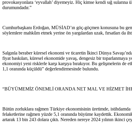
provokasyonlara ‘eyvallah’ diyemeyiz. Hiç kimse kendi sığ sularına ülk
durumundadır.”
Cumhurbaşkanı Erdoğan, MÜSİAD’ın göç-göçmen konusuna bu geniş per
söylemlere mahkûm etmek yerine ön yargılardan uzak, fırsatları da ihti
Salgınla beraber küresel ekonomi ve ticaretin İkinci Dünya Savaşı
fiyat baskıları, küresel ekonomide yavaş, dengesiz bir toparlanmaya yol
ekonomiyi yeni risklerle karşı karşıya bırakıyor. Bu gelişmelerin de e
1,1 oranında küçüldü” değerlendirmesinde bulundu.
“BÜYÜMEMİZ ÖNEMLİ ORANDA NET MAL VE HİZMET İ
Bütün zorluklara rağmen Türkiye ekonomisinin üretimde, istihdamda ve
felaketlerine rağmen yüzde 5,1 oranında büyüme kaydettik. Ekonomik b
artarak 13 bin 243 dolara çıktı. Nereden nereye 2024 yılının ikinci çe