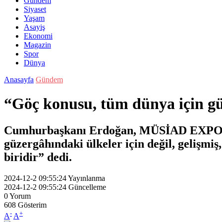
Gündem
Siyaset
Yaşam
Asayiş
Ekonomi
Magazin
Spor
Dünya
Anasayfa
Gündem
“Göç konusu, tüm dünya için gü
Cumhurbaşkanı Erdoğan, MÜSİAD EXPO Kap
güzergâhındaki ülkeler için değil, gelişmi
biridir” dedi.
2024-12-2 09:55:24
Yayınlanma
2024-12-2 09:55:24
Güncelleme
0
Yorum
608
Gösterim
-
+
A
A