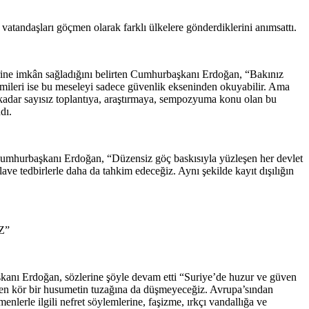
tandaşları göçmen olarak farklı ülkelere gönderdiklerini anımsattı.
elerine imkân sağladığını belirten Cumhurbaşkanı Erdoğan, “Bakınız
Kimileri ise bu meseleyi sadece güvenlik ekseninden okuyabilir. Ama
 kadar sayısız toplantıya, araştırmaya, sempozyuma konu olan bu
dı.
 Cumhurbaşkanı Erdoğan, “Düzensiz göç baskısıyla yüzleşen her devlet
ave tedbirlerle daha da tahkim edeceğiz. Aynı şekilde kayıt dışılığın
Z”
aşkanı Erdoğan, sözlerine şöyle devam etti “Suriye’de huzur ve güven
rken kör bir husumetin tuzağına da düşmeyeceğiz. Avrupa’sından
lerle ilgili nefret söylemlerine, faşizme, ırkçı vandallığa ve