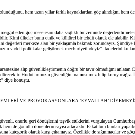
unduğunu, hem uzun yıllar farklı kaynaklardan göç alındığını hem de va
erini meşgul eden göç meselesini daha sağlıklı bir zeminde değerlendirm
r. Kimi ülkeler bunu etnik ve kültürel bir tehdit olarak ele alabilir. 
nsani değerleri merkeze alan bir yaklaşımla bakmak zorundayız. Şimdiye
zun vadeli politikalar geliştirmek mecburiyetindeyiz” ifadelerini kullan
rantezine alıp güvenlikleştirmenin doğru bir tavır olmadığını anlatan
sürdürecektir. Hudutlarımızın güvenliğini namusumuz bilip koruyacağız. İl
z” diye konuştu.
YLEMLERİ VE PROVOKASYONLARA ‘EYVALLAH’ DİYEMEYİ
güvenli, onurlu geri dönüşlerini teşvik ettiklerini vurgulayan Cumhurb
k hem de gönüllü dönenlerin sayısı artacaktır. Fakat tüm bunları yapa
a kategorik olarak karşı çıkamayız. Özellikle de sığınmacılar ve göçmen