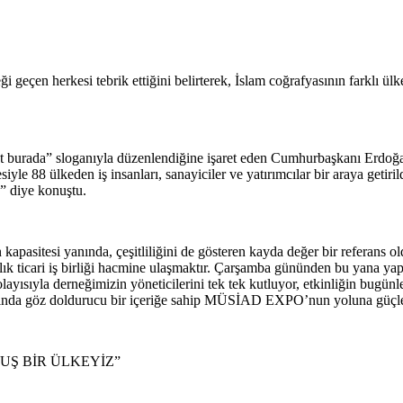
n herkesi tebrik ettiğini belirterek, İslam coğrafyasının farklı ülke
 burada” sloganıyla düzenlendiğine işaret eden Cumhurbaşkanı Erdoğa
e 88 ülkeden iş insanları, sanayiciler ve yatırımcılar bir araya getirild
” diye konuştu.
pasitesi yanında, çeşitliliğini de gösteren kayda değer bir referans o
ık ticari iş birliği hacmine ulaşmaktır. Çarşamba gününden bu yana yapı
yısıyla derneğimizin yöneticilerini tek tek kutluyor, etkinliğin bugün
noktasında göz doldurucu bir içeriğe sahip MÜSİAD EXPO’nun yoluna güç
Ş BİR ÜLKEYİZ”