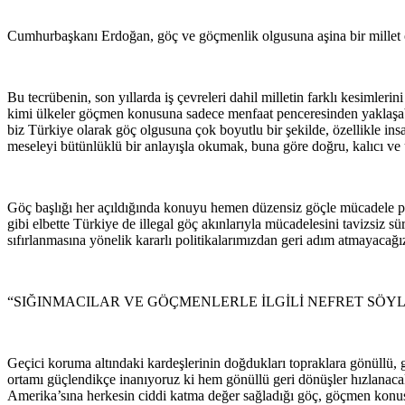
Cumhurbaşkanı Erdoğan, göç ve göçmenlik olgusuna aşina bir millet ol
Bu tecrübenin, son yıllarda iş çevreleri dahil milletin farklı kesiml
kimi ülkeler göçmen konusuna sadece menfaat penceresinden yaklaşabili
biz Türkiye olarak göç olgusuna çok boyutlu bir şekilde, özellikle i
meseleyi bütünlüklü bir anlayışla okumak, buna göre doğru, kalıcı ve u
Göç başlığı her açıldığında konuyu hemen düzensiz göçle mücadele pa
gibi elbette Türkiye de illegal göç akınlarıyla mücadelesini tavizsiz 
sıfırlanmasına yönelik kararlı politikalarımızdan geri adım atmayacağı
“SIĞINMACILAR VE GÖÇMENLERLE İLGİLİ NEFRET SÖ
Geçici koruma altındaki kardeşlerinin doğdukları topraklara gönüllü, 
ortamı güçlendikçe inanıyoruz ki hem gönüllü geri dönüşler hızlanaca
Amerika’sına herkesin ciddi katma değer sağladığı göç, göçmen konusun