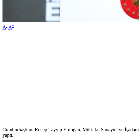
-
+
A
A
Cumhurbaşkanı Recep Tayyip Erdoğan, Müstakil Sanayici ve İşad
yaptı.