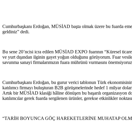
Cumhurbaşkanı Erdoğan, MÜSİAD başta olmak üzere bu fuarda emeği geçe
geldiniz” dedi.
Bu sene 20’ncisi icra edilen MÜSİAD EXPO fuarının “Küresel ticaret
ve yurt dışından ilginin gayet yoğun olduğunu görüyorum. Fuar vesilesiyl
savunma sanayi firmalarımızın fuara mührünü vurmasını önemsiyoruz
Cumhurbaşkanı Erdoğan, bu gurur verici tablonun Türk ekonomisinin ka
katılımcı firmayı buluşturan B2B görüşmelerinde hedef 1 milyar dolarl
Artık bir MÜSİAD klasiği hâline dönüşen bu başarılı organizasyon dola
katılımcılar gerek fuarda sergilenen ürünler, gerekse etkinlikler 
“TARİH BOYUNCA GÖÇ HAREKETLERİNE MUHATAP OLMU