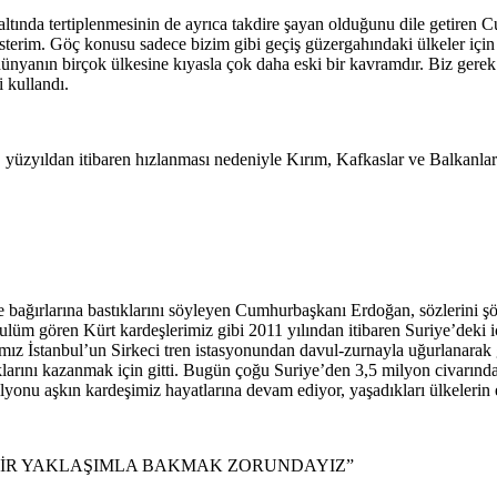
altında tertiplenmesinin de ayrıca takdire şayan olduğunu dile getiren
isterim. Göç konusu sadece bizim gibi geçiş güzergahındaki ülkeler için
ünyanın birçok ülkesine kıyasla çok daha eski bir kavramdır. Biz gere
 kullandı.
üzyıldan itibaren hızlanması nedeniyle Kırım, Kafkaslar ve Balkanlar’d
e bağırlarına bastıklarını söyleyen Cumhurbaşkanı Erdoğan, sözlerini 
zulüm gören Kürt kardeşlerimiz gibi 2011 yılından itibaren Suriye’deki
ımız İstanbul’un Sirkeci tren istasyonundan davul-zurnayla uğurlanarak 
zıklarını kazanmak için gitti. Bugün çoğu Suriye’den 3,5 milyon civarınd
lyonu aşkın kardeşimiz hayatlarına devam ediyor, yaşadıkları ülkelerin
BİR YAKLAŞIMLA BAKMAK ZORUNDAYIZ”