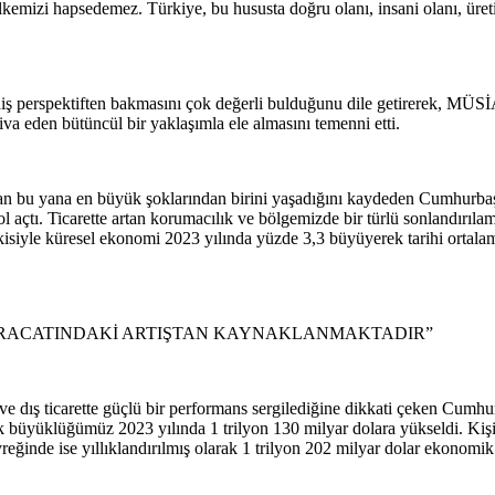
emizi hapsedemez. Türkiye, bu hususta doğru olanı, insani olanı, üretimi
spektiften bakmasını çok değerli bulduğunu dile getirerek, MÜSİAD 
va eden bütüncül bir yaklaşımla ele almasını temenni etti.
’ndan bu yana en büyük şoklarından birini yaşadığını kaydeden Cumhu
 açtı. Ticarette artan korumacılık ve bölgemizde bir türlü sonlandırılama
tkisiyle küresel ekonomi 2023 yılında yüzde 3,3 büyüyerek tarihi ortalam
HRACATINDAKİ ARTIŞTAN KAYNAKLANMAKTADIR”
 dış ticarette güçlü bir performans sergilediğine dikkati çeken Cumhu
üyüklüğümüz 2023 yılında 1 trilyon 130 milyar dolara yükseldi. Kişi b
yreğinde ise yıllıklandırılmış olarak 1 trilyon 202 milyar dolar ekonomi