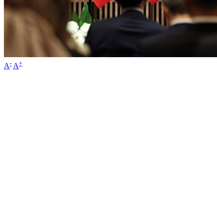
-
+
A
A