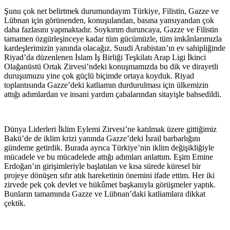
Şunu çok net belirtmek durumundayım Türkiye, Filistin, Gazze ve
Lübnan için görünenden, konuşulandan, basına yansıyandan çok
daha fazlasını yapmaktadır. Soykırım duruncaya, Gazze ve Filistin
tamamen özgürleşinceye kadar tüm gücümüzle, tüm imkânlarımızla
kardeşlerimizin yanında olacağız. Suudi Arabistan’ın ev sahipliğinde
Riyad’da düzenlenen İslam İş Birliği Teşkilatı Arap Ligi İkinci
Olağanüstü Ortak Zirvesi’ndeki konuşmamızda bu dik ve dirayetli
duruşumuzu yine çok güçlü biçimde ortaya koyduk. Riyad
toplantısında Gazze’deki katliamın durdurulması için ülkemizin
attığı adımlardan ve insani yardım çabalarından sitayişle bahsedildi.
Dünya Liderleri İklim Eylemi Zirvesi’ne katılmak üzere gittiğimiz
Bakü’de de iklim krizi yanında Gazze’deki İsrail barbarlığını
gündeme getirdik. Burada ayrıca Türkiye’nin iklim değişikliğiyle
mücadele ve bu mücadelede attığı adımları anlattım. Eşim Emine
Erdoğan’ın girişimleriyle başlatılan ve kısa sürede küresel bir
projeye dönüşen sıfır atık hareketinin önemini ifade ettim. Her iki
zirvede pek çok devlet ve hükûmet başkanıyla görüşmeler yaptık.
Bunların tamamında Gazze ve Lübnan’daki katliamlara dikkat
çektik.