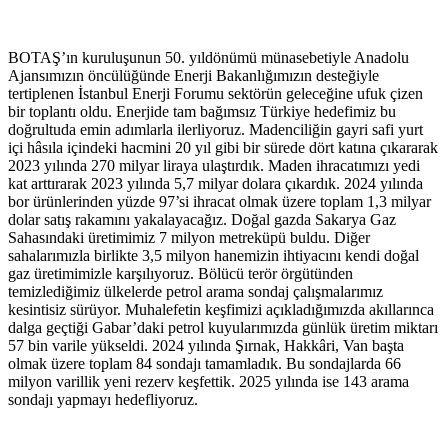
BOTAŞ’ın kuruluşunun 50. yıldönümü münasebetiyle Anadolu
Ajansımızın öncülüğünde Enerji Bakanlığımızın desteğiyle
tertiplenen İstanbul Enerji Forumu sektörün geleceğine ufuk çizen
bir toplantı oldu. Enerjide tam bağımsız Türkiye hedefimiz bu
doğrultuda emin adımlarla ilerliyoruz. Madenciliğin gayri safi yurt
içi hâsıla içindeki hacmini 20 yıl gibi bir sürede dört katına çıkararak
2023 yılında 270 milyar liraya ulaştırdık. Maden ihracatımızı yedi
kat arttırarak 2023 yılında 5,7 milyar dolara çıkardık. 2024 yılında
bor ürünlerinden yüzde 97’si ihracat olmak üzere toplam 1,3 milyar
dolar satış rakamını yakalayacağız. Doğal gazda Sakarya Gaz
Sahasındaki üretimimiz 7 milyon metreküpü buldu. Diğer
sahalarımızla birlikte 3,5 milyon hanemizin ihtiyacını kendi doğal
gaz üretimimizle karşılıyoruz. Bölücü terör örgütünden
temizlediğimiz ülkelerde petrol arama sondaj çalışmalarımız
kesintisiz sürüyor. Muhalefetin keşfimizi açıkladığımızda akıllarınca
dalga geçtiği Gabar’daki petrol kuyularımızda günlük üretim miktarı
57 bin varile yükseldi. 2024 yılında Şırnak, Hakkâri, Van başta
olmak üzere toplam 84 sondajı tamamladık. Bu sondajlarda 66
milyon varillik yeni rezerv keşfettik. 2025 yılında ise 143 arama
sondajı yapmayı hedefliyoruz.