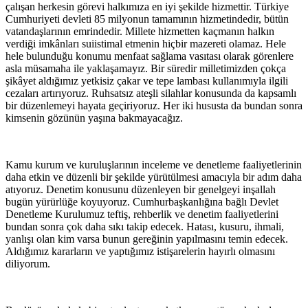
çalışan herkesin görevi halkımıza en iyi şekilde hizmettir. Türkiye
Cumhuriyeti devleti 85 milyonun tamamının hizmetindedir, bütün
vatandaşlarının emrindedir. Millete hizmetten kaçmanın halkın
verdiği imkânları suiistimal etmenin hiçbir mazereti olamaz. Hele
hele bulunduğu konumu menfaat sağlama vasıtası olarak görenlere
asla müsamaha ile yaklaşamayız. Bir süredir milletimizden çokça
şikâyet aldığımız yetkisiz çakar ve tepe lambası kullanımıyla ilgili
cezaları artırıyoruz. Ruhsatsız ateşli silahlar konusunda da kapsamlı
bir düzenlemeyi hayata geçiriyoruz. Her iki hususta da bundan sonra
kimsenin gözünün yaşına bakmayacağız.
Kamu kurum ve kuruluşlarının inceleme ve denetleme faaliyetlerinin
daha etkin ve düzenli bir şekilde yürütülmesi amacıyla bir adım daha
atıyoruz. Denetim konusunu düzenleyen bir genelgeyi inşallah
bugün yürürlüğe koyuyoruz. Cumhurbaşkanlığına bağlı Devlet
Denetleme Kurulumuz teftiş, rehberlik ve denetim faaliyetlerini
bundan sonra çok daha sıkı takip edecek. Hatası, kusuru, ihmali,
yanlışı olan kim varsa bunun gereğinin yapılmasını temin edecek.
Aldığımız kararların ve yaptığımız istişarelerin hayırlı olmasını
diliyorum.