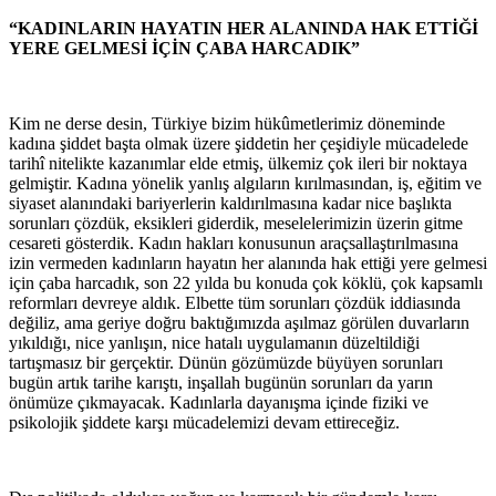
“KADINLARIN HAYATIN HER ALANINDA HAK ETTİĞİ
YERE GELMESİ İÇİN ÇABA HARCADIK”
Kim ne derse desin, Türkiye bizim hükûmetlerimiz döneminde
kadına şiddet başta olmak üzere şiddetin her çeşidiyle mücadelede
tarihî nitelikte kazanımlar elde etmiş, ülkemiz çok ileri bir noktaya
gelmiştir. Kadına yönelik yanlış algıların kırılmasından, iş, eğitim ve
siyaset alanındaki bariyerlerin kaldırılmasına kadar nice başlıkta
sorunları çözdük, eksikleri giderdik, meselelerimizin üzerin gitme
cesareti gösterdik. Kadın hakları konusunun araçsallaştırılmasına
izin vermeden kadınların hayatın her alanında hak ettiği yere gelmesi
için çaba harcadık, son 22 yılda bu konuda çok köklü, çok kapsamlı
reformları devreye aldık. Elbette tüm sorunları çözdük iddiasında
değiliz, ama geriye doğru baktığımızda aşılmaz görülen duvarların
yıkıldığı, nice yanlışın, nice hatalı uygulamanın düzeltildiği
tartışmasız bir gerçektir. Dünün gözümüzde büyüyen sorunları
bugün artık tarihe karıştı, inşallah bugünün sorunları da yarın
önümüze çıkmayacak. Kadınlarla dayanışma içinde fiziki ve
psikolojik şiddete karşı mücadelemizi devam ettireceğiz.