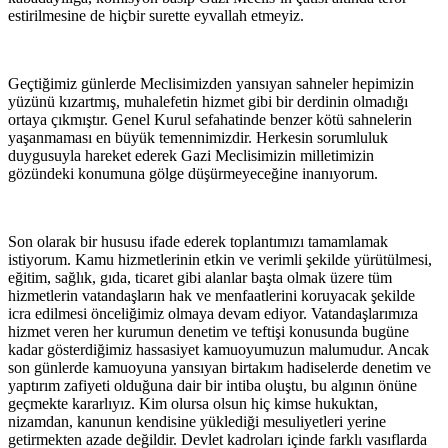
estirilmesine de hiçbir surette eyvallah etmeyiz.
Geçtiğimiz günlerde Meclisimizden yansıyan sahneler hepimizin
yüzünü kızartmış, muhalefetin hizmet gibi bir derdinin olmadığı
ortaya çıkmıştır. Genel Kurul sefahatinde benzer kötü sahnelerin
yaşanmaması en büyük temennimizdir. Herkesin sorumluluk
duygusuyla hareket ederek Gazi Meclisimizin milletimizin
gözündeki konumuna gölge düşürmeyeceğine inanıyorum.
Son olarak bir hususu ifade ederek toplantımızı tamamlamak
istiyorum. Kamu hizmetlerinin etkin ve verimli şekilde yürütülmesi,
eğitim, sağlık, gıda, ticaret gibi alanlar başta olmak üzere tüm
hizmetlerin vatandaşların hak ve menfaatlerini koruyacak şekilde
icra edilmesi önceliğimiz olmaya devam ediyor. Vatandaşlarımıza
hizmet veren her kurumun denetim ve teftişi konusunda bugüne
kadar gösterdiğimiz hassasiyet kamuoyumuzun malumudur. Ancak
son günlerde kamuoyuna yansıyan birtakım hadiselerde denetim ve
yaptırım zafiyeti olduğuna dair bir intiba oluştu, bu algının önüne
geçmekte kararlıyız. Kim olursa olsun hiç kimse hukuktan,
nizamdan, kanunun kendisine yüklediği mesuliyetleri yerine
getirmekten azade değildir. Devlet kadroları içinde farklı vasıflarda