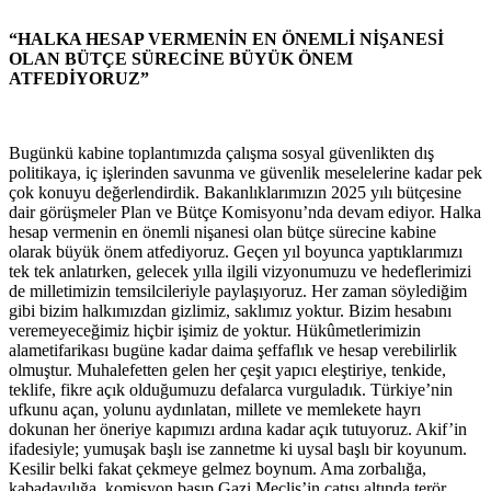
“HALKA HESAP VERMENİN EN ÖNEMLİ NİŞANESİ
OLAN BÜTÇE SÜRECİNE BÜYÜK ÖNEM
ATFEDİYORUZ”
Bugünkü kabine toplantımızda çalışma sosyal güvenlikten dış
politikaya, iç işlerinden savunma ve güvenlik meselelerine kadar pek
çok konuyu değerlendirdik. Bakanlıklarımızın 2025 yılı bütçesine
dair görüşmeler Plan ve Bütçe Komisyonu’nda devam ediyor. Halka
hesap vermenin en önemli nişanesi olan bütçe sürecine kabine
olarak büyük önem atfediyoruz. Geçen yıl boyunca yaptıklarımızı
tek tek anlatırken, gelecek yılla ilgili vizyonumuzu ve hedeflerimizi
de milletimizin temsilcileriyle paylaşıyoruz. Her zaman söylediğim
gibi bizim halkımızdan gizlimiz, saklımız yoktur. Bizim hesabını
veremeyeceğimiz hiçbir işimiz de yoktur. Hükûmetlerimizin
alametifarikası bugüne kadar daima şeffaflık ve hesap verebilirlik
olmuştur. Muhalefetten gelen her çeşit yapıcı eleştiriye, tenkide,
teklife, fikre açık olduğumuzu defalarca vurguladık. Türkiye’nin
ufkunu açan, yolunu aydınlatan, millete ve memlekete hayrı
dokunan her öneriye kapımızı ardına kadar açık tutuyoruz. Akif’in
ifadesiyle; yumuşak başlı ise zannetme ki uysal başlı bir koyunum.
Kesilir belki fakat çekmeye gelmez boynum. Ama zorbalığa,
kabadayılığa, komisyon basıp Gazi Meclis’in çatısı altında terör