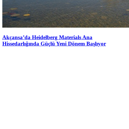
Akçansa’da Heidelberg Materials Ana
Hissedarlığında Güçlü Yeni Dönem Başlıyor