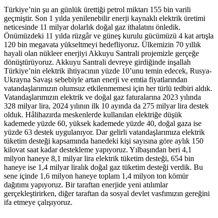
Türkiye’nin şu an günlük ürettiği petrol miktarı 155 bin varili
geçmiştir. Son 1 yılda yenilenebilir enerji kaynaklı elektrik üretimi
neticesinde 11 milyar dolarlık doğal gaz ithalatını önledik.
Önümüzdeki 11 yılda rüzgâr ve güneş kurulu gücümüzü 4 kat artışla
120 bin megavata yükseltmeyi hedefliyoruz. Ülkemizin 70 yıllık
hayali olan nükleer enerjiyi Akkuyu Santrali projemizle gerçeğe
dönüştürüyoruz. Akkuyu Santrali devreye girdiğinde inşallah
Türkiye’nin elektrik ihtiyacının yüzde 10’unu temin edecek, Rusya-
Ukrayna Savaşı sebebiyle artan enerji ve emtia fiyatlarından
vatandaşlarımızın olumsuz etkilenmemesi için her türlü tedbiri aldık.
Vatandaşlarımızın elektrik ve doğal gaz faturalarına 2023 yılında
328 milyar lira, 2024 yılının ilk 10 ayında da 275 milyar lira destek
olduk. Hâlihazırda meskenlerde kullanılan elektriğe düşük
kademede yüzde 60, yüksek kademede yüzde 40, doğal gaza ise
yüzde 63 destek uygulanıyor. Dar gelirli vatandaşlarımıza elektrik
tüketim desteği kapsamında hanedeki kişi sayısına göre aylık 150
kilovat saat kadar destekleme yapıyoruz. Yılbaşından beri 4,1
milyon haneye 8,1 milyar lira elektrik tüketim desteği, 654 bin
haneye ise 1,4 milyar liralık doğal gaz tüketim desteği verdik. Bu
sene içinde 1,6 milyon haneye toplam 1,4 milyon ton kömür
dağıtımı yapıyoruz. Bir taraftan enerjide yeni atılımlar
gerçekleştirirken, diğer taraftan da sosyal devlet vasfımızın gereğini
ifa etmeye çalışıyoruz.