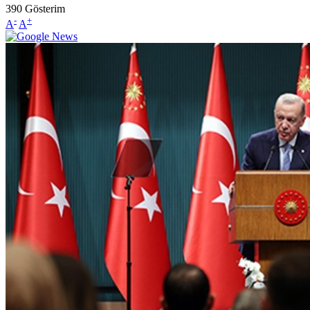
390
Gösterim
-
+
A
A