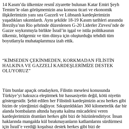
14 Kasım’da ülkemize resmî ziyarette bulunan Katar Emiri Şeyh
Temim’le olan görüşmemizin ana konusu ticari ve ekonomik
ilişkilerimizin yanı sıra Gazzeli ve Lübnanlı kardeşlerimizin
yaşadıkları sıkıntılardı. Aynı şekilde 18-19 Kasım tarihleri arasında
Brezilya’nın Rio şehrinde düzenlenen G-20 Liderler Zirvesi’nde de
Gazze soykırımıyla birlikte İsrail’in işgal ve istila politikasının
ülkemiz, bölgemiz ve tüm dünya için oluşturduğu tehdidi tüm
boyutlarıyla muhataplarımıza izah ettik.
“KİMSEDEN ÇEKİNMEDEN, KORKMADAN FİLİSTİN
HALKINA VE GAZZELİ KARDEŞLERİMİZE DESTEK
OLUYORUZ”
Tüm bunlar apaçık ortadayken, Filistin meselesi konusunda
Türkiye’yi haksızca eleştirmek bir hassasiyetin değil, kötü niyetin
göstergesidir. Şehit edilen her Filistinli kardeşimizin acısı herkes gibi
bizim de yüreğimizi dağlıyor. Sıkıştırıldıkları 360 kilometrelik dar bir
alanda bombaların altında hayatta kalma mücadelesi veren
kardeşlerimizin dramları herkes gibi bizi de hüzünlendiriyor. İnsan
haklarında mangalda kül bırakmayanların katliamlarını sürdürmesi
için İsrail’e verdiği koşulsuz destek herkes gibi bizi de