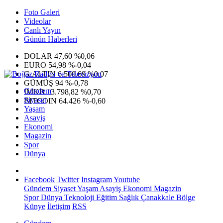
Foto Galeri
Videolar
Canlı Yayın
Günün Haberleri
DOLAR
47,60
%0,06
EURO
54,98
%-0,04
G.ALTIN
6.500,69
%0,07
GÜMÜŞ
94
%-0,78
Gündem
IMKB
13.798,82
%0,70
Siyaset
BITCOIN
64.426
%-0,60
Yaşam
Asayiş
Ekonomi
Magazin
Spor
Dünya
Facebook
Twitter
Instagram
Youtube
Gündem
Siyaset
Yaşam
Asayiş
Ekonomi
Magazin
Spor
Dünya
Teknoloji
Eğitim
Sağlık
Çanakkale Bölge
Künye
İletişim
RSS