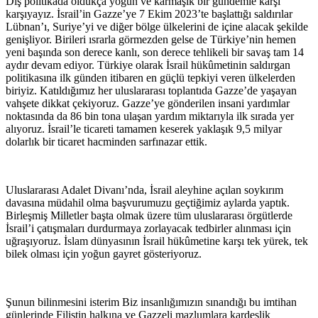
Dış politikada oldukça yoğun ve karmaşık bir gündemle karşı
karşıyayız. İsrail’in Gazze’ye 7 Ekim 2023’te başlattığı saldırılar
Lübnan’ı, Suriye’yi ve diğer bölge ülkelerini de içine alacak şekilde
genişliyor. Birileri ısrarla görmezden gelse de Türkiye’nin hemen
yeni başında son derece kanlı, son derece tehlikeli bir savaş tam 14
aydır devam ediyor. Türkiye olarak İsrail hükûmetinin saldırgan
politikasına ilk günden itibaren en güçlü tepkiyi veren ülkelerden
biriyiz. Katıldığımız her uluslararası toplantıda Gazze’de yaşayan
vahşete dikkat çekiyoruz. Gazze’ye gönderilen insani yardımlar
noktasında da 86 bin tona ulaşan yardım miktarıyla ilk sırada yer
alıyoruz. İsrail’le ticareti tamamen keserek yaklaşık 9,5 milyar
dolarlık bir ticaret hacminden sarfınazar ettik.
Uluslararası Adalet Divanı’nda, İsrail aleyhine açılan soykırım
davasına müdahil olma başvurumuzu geçtiğimiz aylarda yaptık.
Birleşmiş Milletler başta olmak üzere tüm uluslararası örgütlerde
İsrail’i çatışmaları durdurmaya zorlayacak tedbirler alınması için
uğraşıyoruz. İslam dünyasının İsrail hükûmetine karşı tek yürek, tek
bilek olması için yoğun gayret gösteriyoruz.
Şunun bilinmesini isterim Biz insanlığımızın sınandığı bu imtihan
günlerinde Filistin halkına ve Gazzeli mazlumlara kardeşlik