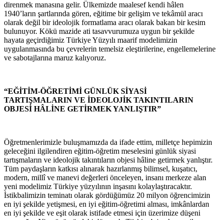
direnmek manasına gelir. Ülkemizde maalesef kendi hâlen
1940’ların şartlarında gören, eğitime bir gelişim ve tekâmül aracı
olarak değil bir ideolojik formatlama aracı olarak bakan bir kesim
bulunuyor. Kökü mazide ati tasavvurumuza uygun bir şekilde
hayata geçirdiğimiz Türkiye Yüzyılı maarif modelimizin
uygulanmasında bu çevrelerin temelsiz eleştirilerine, engellemelerine
ve sabotajlarına maruz kalıyoruz.
“EĞİTİM-ÖĞRETİMİ GÜNLÜK SİYASİ
TARTIŞMALARIN VE İDEOLOJİK TAKINTILARIN
OBJESİ HÂLİNE GETİRMEK YANLIŞTIR”
Öğretmenlerimizle buluşmamızda da ifade ettim, milletçe hepimizin
geleceğini ilgilendiren eğitim-öğretim meselesini günlük siyasi
tartışmaların ve ideolojik takıntıların objesi hâline getirmek yanlıştır.
Tüm paydaşların katkısı alınarak hazırlanmış bilimsel, kuşatıcı,
modern, millî ve manevi değerleri önceleyen, insanı merkeze alan
yeni modelimiz Türkiye yüzyılının inşasını kolaylaştıracaktır.
İstikbalimizin teminatı olarak gördüğümüz 20 milyon öğrencimizin
en iyi şekilde yetişmesi, en iyi eğitim-öğretimi alması, imkânlardan
en iyi şekilde ve eşit olarak istifade etmesi için üzerimize düşeni