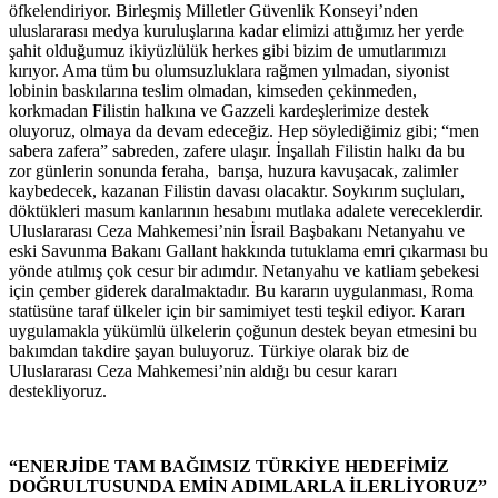
öfkelendiriyor. Birleşmiş Milletler Güvenlik Konseyi’nden
uluslararası medya kuruluşlarına kadar elimizi attığımız her yerde
şahit olduğumuz ikiyüzlülük herkes gibi bizim de umutlarımızı
kırıyor. Ama tüm bu olumsuzluklara rağmen yılmadan, siyonist
lobinin baskılarına teslim olmadan, kimseden çekinmeden,
korkmadan Filistin halkına ve Gazzeli kardeşlerimize destek
oluyoruz, olmaya da devam edeceğiz. Hep söylediğimiz gibi; “men
sabera zafera” sabreden, zafere ulaşır. İnşallah Filistin halkı da bu
zor günlerin sonunda feraha, barışa, huzura kavuşacak, zalimler
kaybedecek, kazanan Filistin davası olacaktır. Soykırım suçluları,
döktükleri masum kanlarının hesabını mutlaka adalete vereceklerdir.
Uluslararası Ceza Mahkemesi’nin İsrail Başbakanı Netanyahu ve
eski Savunma Bakanı Gallant hakkında tutuklama emri çıkarması bu
yönde atılmış çok cesur bir adımdır. Netanyahu ve katliam şebekesi
için çember giderek daralmaktadır. Bu kararın uygulanması, Roma
statüsüne taraf ülkeler için bir samimiyet testi teşkil ediyor. Kararı
uygulamakla yükümlü ülkelerin çoğunun destek beyan etmesini bu
bakımdan takdire şayan buluyoruz. Türkiye olarak biz de
Uluslararası Ceza Mahkemesi’nin aldığı bu cesur kararı
destekliyoruz.
“ENERJİDE TAM BAĞIMSIZ TÜRKİYE HEDEFİMİZ
DOĞRULTUSUNDA EMİN ADIMLARLA İLERLİYORUZ”