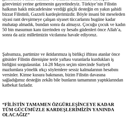
görevimizi yerine getirmenin gayretindeyiz. Türkiye’nin Filistin
halkının haklı mücadelesine verdiği güçlü desteğin en yakın şahidi
bizzat Filistinli, Gazzeli kardeşlerimizdir. Böyle insani bir meseleden
siyasi rant devşirmeye çalışan siyaset tüccarlarını bugüne kadar
muhatap almadık, bundan sonra da almayız. Çocuğu çocuk ve kadın
50 bin masumun kanı üzerinden oy hesabı güdenleri önce Allah’a,
sonra da aziz milletimizin vicdanına havale ediyoruz.
Şahsımıza, partimize ve iktidarımıza iş birlikçi iftirası atanlar önce
gitsinler Filistin direnişine terör yaftası vuranlarla kurdukları iş
birliğini sorgulasınlar. 14-28 Mayıs seçim sürecinde Suriyeli
mazlumlara yönelik ırkçı söylemlere sessiz kalmalarının hesabını
versinler. Kimse kusura bakmasın, bizim Filistin davasına
sağladığımız desteğin zekâtı bile bunların tamamının yaptıklarından
katbekat fazladır.
“FİLİSTİN TAMAMEN ÖZGÜRLEŞİNCEYE KADAR
TÜM GÜCÜMÜZLE KARDEŞLERİMİZİN YANINDA
OLACAĞIZ”