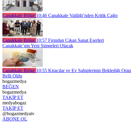
Çanakkale Bölge
10:46
Çanakkale Valiliği’nden Kritik Çağrı
Çanakkale Bölge
10:57
Fırından Çıkan Sanat Eserleri
Çanakkale’nin Yeni Simgeleri Olacak
Çanakkale Bölge
10:55
Kiracılar ve Ev Sahiplerinin Beklediği Oran
Belli Oldu
bogazmedya
BEĞEN
bogazmedya
TAKİP ET
medyabogaz
TAKİP ET
@bogazmedyatv
ABONE OL