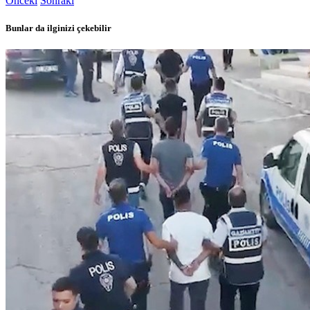
Önceki
Sonraki
Bunlar da ilginizi çekebilir