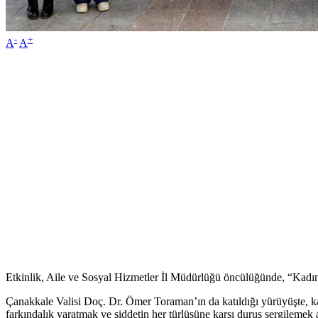
-
+
A
A
Etkinlik, Aile ve Sosyal Hizmetler İl Müdürlüğü öncülüğünde, “Kadın
Çanakkale Valisi Doç. Dr. Ömer Toraman’ın da katıldığı yürüyüşte, k
farkındalık yaratmak ve şiddetin her türlüsüne karşı duruş sergilem