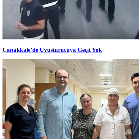
Çanakkale’de Uyuşturucuya Geçit Yok