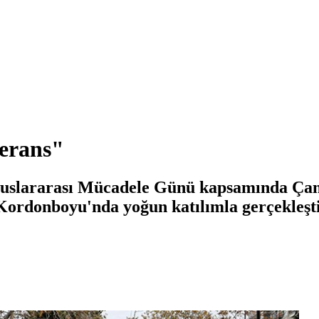
lerans"
luslararası Mücadele Günü kapsamında Çan
ordonboyu'nda yoğun katılımla gerçekleştir