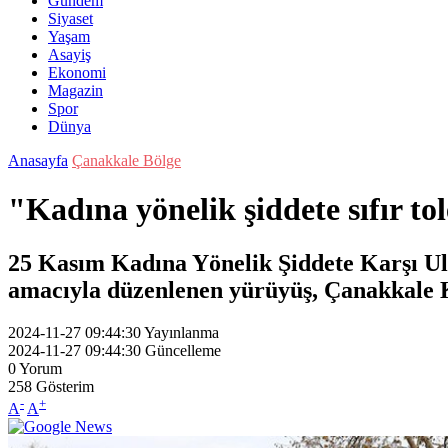
Gündem
Siyaset
Yaşam
Asayiş
Ekonomi
Magazin
Spor
Dünya
Anasayfa
Çanakkale Bölge
"Kadına yönelik şiddete sıfır to
25 Kasım Kadına Yönelik Şiddete Karşı U
amacıyla düzenlenen yürüyüş, Çanakkale K
2024-11-27 09:44:30
Yayınlanma
2024-11-27 09:44:30
Güncelleme
0
Yorum
258
Gösterim
-
+
A
A