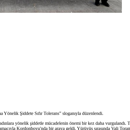
a Yönelik Şiddete Sıfır Tolerans” sloganıyla düzenlendi.
adınlara yönelik şiddetle mücadelenin önemi bir kez daha vurgulandı. 
ek amacıyla Kordonboyu'nda bir araya geldi. Yürüyüş sırasında Vali Tor