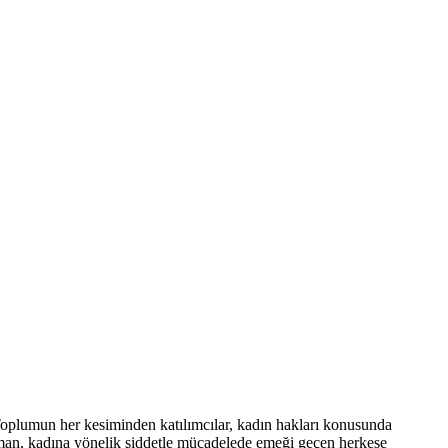
Toplumun her kesiminden katılımcılar, kadın hakları konusunda
aman, kadına yönelik şiddetle mücadelede emeği geçen herkese