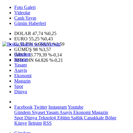
Foto Galeri
Videolar
Canlı Yayın
Günün Haberleri
DOLAR
47,74
%0,25
EURO
55,25
%0,43
G.ALTIN
6.660,55
%2,59
GÜMÜŞ
98
%3,57
Gündem
IMKB
13.779,39
%-0,14
Siyaset
BITCOIN
64.826
%-0,21
Yaşam
Asayiş
Ekonomi
Magazin
Spor
Dünya
Facebook
Twitter
Instagram
Youtube
Gündem
Siyaset
Yaşam
Asayiş
Ekonomi
Magazin
Spor
Dünya
Teknoloji
Eğitim
Sağlık
Çanakkale Bölge
Künye
İletişim
RSS