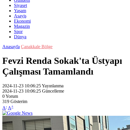
Gündem
Siyaset
Yaşam
Asayiş
Ekonomi
Magazin
Spor
Dünya
Anasayfa
Çanakkale Bölge
Fevzi Renda Sokak'ta Üstyapı
Çalışması Tamamlandı
2024-11-23 10:06:25
Yayınlanma
2024-11-23 10:06:25
Güncelleme
0
Yorum
319
Gösterim
-
+
A
A