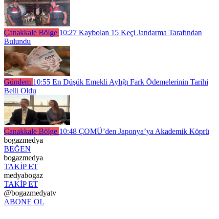
Çanakkale Bölge
10:27
Kaybolan 15 Keçi Jandarma Tarafından
Bulundu
Gündem
10:55
En Düşük Emekli Aylığı Fark Ödemelerinin Tarihi
Belli Oldu
Çanakkale Bölge
10:48
ÇOMÜ’den Japonya’ya Akademik Köprü
bogazmedya
BEĞEN
bogazmedya
TAKİP ET
medyabogaz
TAKİP ET
@bogazmedyatv
ABONE OL