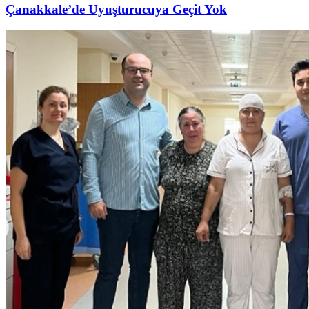
Çanakkale’de Uyuşturucuya Geçit Yok