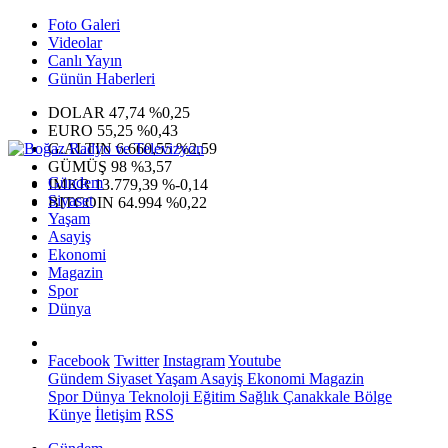
Foto Galeri
Videolar
Canlı Yayın
Günün Haberleri
DOLAR
47,74
%0,25
EURO
55,25
%0,43
G.ALTIN
6.660,55
%2,59
GÜMÜŞ
98
%3,57
Gündem
IMKB
13.779,39
%-0,14
Siyaset
BITCOIN
64.994
%0,22
Yaşam
Asayiş
Ekonomi
Magazin
Spor
Dünya
Facebook
Twitter
Instagram
Youtube
Gündem
Siyaset
Yaşam
Asayiş
Ekonomi
Magazin
Spor
Dünya
Teknoloji
Eğitim
Sağlık
Çanakkale Bölge
Künye
İletişim
RSS