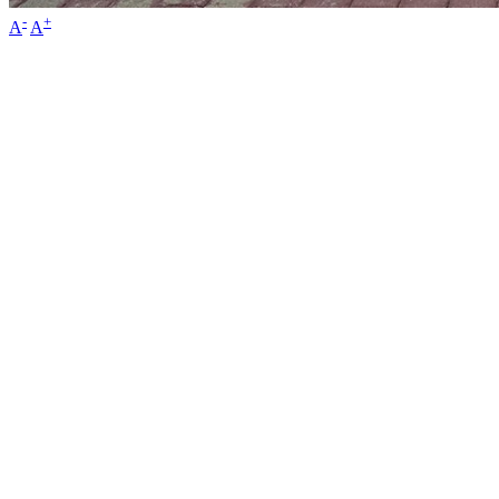
-
+
A
A