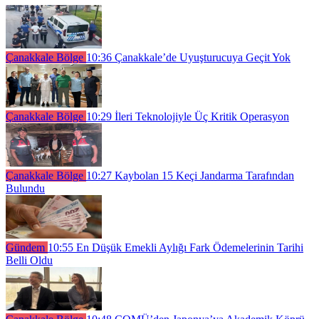
Çanakkale Bölge
10:36
Çanakkale’de Uyuşturucuya Geçit Yok
Çanakkale Bölge
10:29
İleri Teknolojiyle Üç Kritik Operasyon
Çanakkale Bölge
10:27
Kaybolan 15 Keçi Jandarma Tarafından
Bulundu
Gündem
10:55
En Düşük Emekli Aylığı Fark Ödemelerinin Tarihi
Belli Oldu