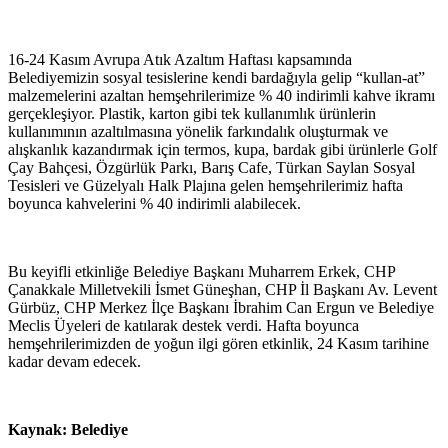
16-24 Kasım Avrupa Atık Azaltım Haftası kapsamında
Belediyemizin sosyal tesislerine kendi bardağıyla gelip “kullan-at”
malzemelerini azaltan hemşehrilerimize % 40 indirimli kahve ikramı
gerçekleşiyor. Plastik, karton gibi tek kullanımlık ürünlerin
kullanımının azaltılmasına yönelik farkındalık oluşturmak ve
alışkanlık kazandırmak için termos, kupa, bardak gibi ürünlerle Golf
Çay Bahçesi, Özgürlük Parkı, Barış Cafe, Türkan Saylan Sosyal
Tesisleri ve Güzelyalı Halk Plajına gelen hemşehrilerimiz hafta
boyunca kahvelerini % 40 indirimli alabilecek.
Bu keyifli etkinliğe Belediye Başkanı Muharrem Erkek, CHP
Çanakkale Milletvekili İsmet Güneşhan, CHP İl Başkanı Av. Levent
Gürbüz, CHP Merkez İlçe Başkanı İbrahim Can Ergun ve Belediye
Meclis Üyeleri de katılarak destek verdi. Hafta boyunca
hemşehrilerimizden de yoğun ilgi gören etkinlik, 24 Kasım tarihine
kadar devam edecek.
Kaynak: Belediye