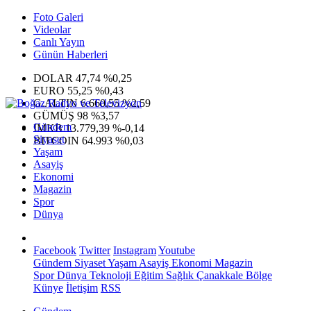
Foto Galeri
Videolar
Canlı Yayın
Günün Haberleri
DOLAR
47,74
%0,25
EURO
55,25
%0,43
G.ALTIN
6.660,55
%2,59
GÜMÜŞ
98
%3,57
Gündem
IMKB
13.779,39
%-0,14
Siyaset
BITCOIN
64.993
%0,03
Yaşam
Asayiş
Ekonomi
Magazin
Spor
Dünya
Facebook
Twitter
Instagram
Youtube
Gündem
Siyaset
Yaşam
Asayiş
Ekonomi
Magazin
Spor
Dünya
Teknoloji
Eğitim
Sağlık
Çanakkale Bölge
Künye
İletişim
RSS