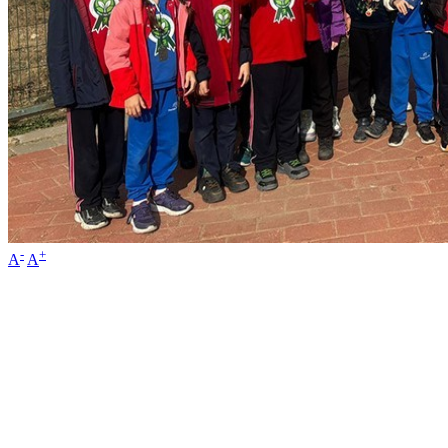
-
+
A
A