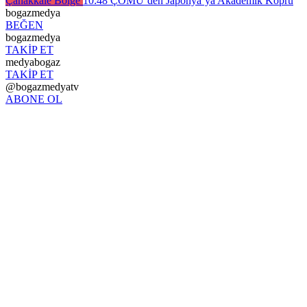
Çanakkale Bölge
10:48
ÇOMÜ’den Japonya’ya Akademik Köprü
bogazmedya
BEĞEN
bogazmedya
TAKİP ET
medyabogaz
TAKİP ET
@bogazmedyatv
ABONE OL