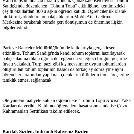
Hafta kapsamında çocuklara yönelik Çanakkale Belediyesi Tohum
Sandığı'nda düzenlenen “Tohum Topu” etkinliğine, kentimizdeki
çeşitli okullardan 300'ü aşkın öğrenci katıldı. Öğrenciler ilk olarak
biriktirmiş oldukları ambalaj atıklarını Mobil Atık Getirme
Merkezine bırakarak burada geri dönüşümün de önemine ilişkin
bilgiler edindi.
Park ve Bahçeler Müdürlüğünün de katkılarıyla gerçekleşen
etkinlikte, Tohum Sandığı'nda kendi tohum toplarını hazırlayarak
bahçe alanına diken öğrenciler eğlenceli ve eğitici bir gün geçirme
fırsatı yakaladı. Turp, pazı gibi kış mevsimine uygun tohumlardan
oluşturulan tohum toplarının hasadı da birkaç ay sonra yine aynı
öğrenciler tarafından yapılarak çocukların ürünlerin tüm süreçlerine
tanıklık etmesi sağlanacak.
Öte yandan faaliyete katılan öğrencilere “Tohum Topu Atıcısı” Yaka
Kartları da verildi. Katılımcı öğrencilere hasat sonrasında ise Çevre
Kahramanları Sertifikası takdim edilecek.
Bardak Sizden, İndirimli Kahveniz Bizden