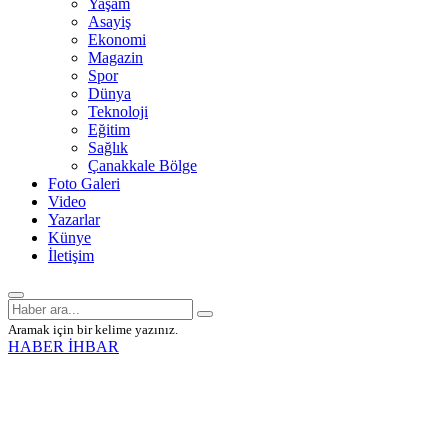
Yaşam
Asayiş
Ekonomi
Magazin
Spor
Dünya
Teknoloji
Eğitim
Sağlık
Çanakkale Bölge
Foto Galeri
Video
Yazarlar
Künye
İletişim
Aramak için bir kelime yazınız.
HABER İHBAR