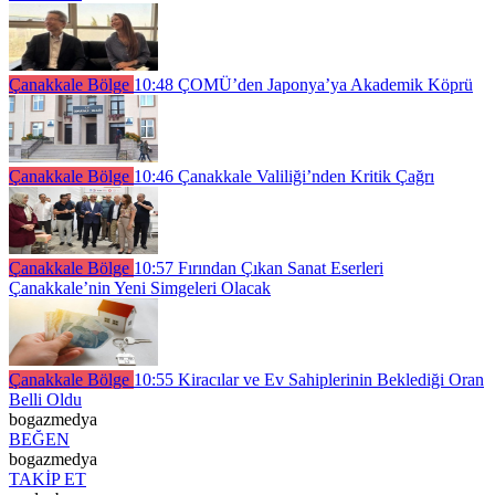
Çanakkale Bölge
10:48
ÇOMÜ’den Japonya’ya Akademik Köprü
Çanakkale Bölge
10:46
Çanakkale Valiliği’nden Kritik Çağrı
Çanakkale Bölge
10:57
Fırından Çıkan Sanat Eserleri
Çanakkale’nin Yeni Simgeleri Olacak
Çanakkale Bölge
10:55
Kiracılar ve Ev Sahiplerinin Beklediği Oran
Belli Oldu
bogazmedya
BEĞEN
bogazmedya
TAKİP ET