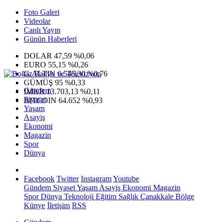
Foto Galeri
Videolar
Canlı Yayın
Günün Haberleri
DOLAR
47,59
%0,06
EURO
55,15
%0,26
G.ALTIN
6.545,30
%0,76
GÜMÜŞ
95
%0,33
Gündem
IMKB
13.703,13
%0,11
Siyaset
BITCOIN
64.652
%0,93
Yaşam
Asayiş
Ekonomi
Magazin
Spor
Dünya
Facebook
Twitter
Instagram
Youtube
Gündem
Siyaset
Yaşam
Asayiş
Ekonomi
Magazin
Spor
Dünya
Teknoloji
Eğitim
Sağlık
Çanakkale Bölge
Künye
İletişim
RSS