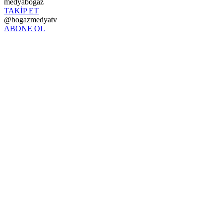
medyabogaz
TAKİP ET
@bogazmedyatv
ABONE OL