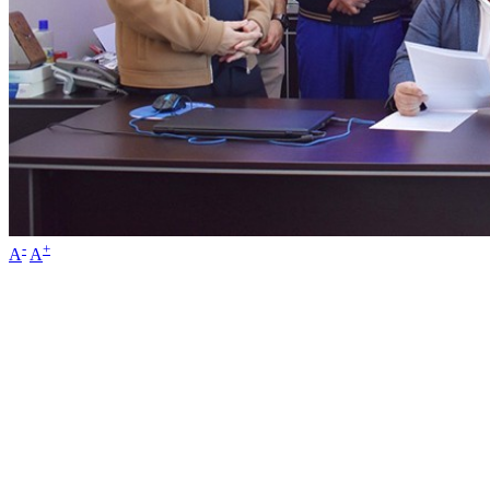
-
+
A
A