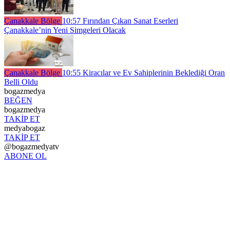
Çanakkale Bölge
10:57
Fırından Çıkan Sanat Eserleri
Çanakkale’nin Yeni Simgeleri Olacak
Çanakkale Bölge
10:55
Kiracılar ve Ev Sahiplerinin Beklediği Oran
Belli Oldu
bogazmedya
BEĞEN
bogazmedya
TAKİP ET
medyabogaz
TAKİP ET
@bogazmedyatv
ABONE OL