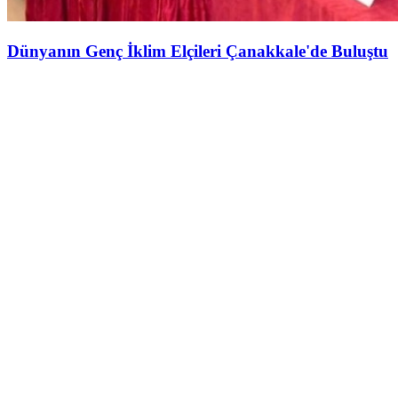
Dünyanın Genç İklim Elçileri Çanakkale'de Buluştu