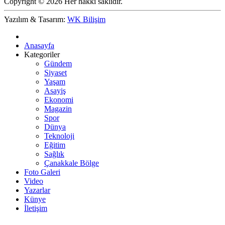
Copyright © 2026 Her hakkı saklıdır.
Yazılım & Tasarım:
WK Bilişim
Anasayfa
Kategoriler
Gündem
Siyaset
Yaşam
Asayiş
Ekonomi
Magazin
Spor
Dünya
Teknoloji
Eğitim
Sağlık
Çanakkale Bölge
Foto Galeri
Video
Yazarlar
Künye
İletişim