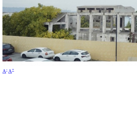
-
+
A
A