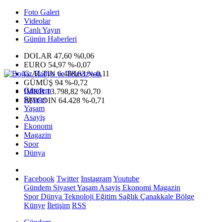
Foto Galeri
Videolar
Canlı Yayın
Günün Haberleri
DOLAR
47,60
%0,06
EURO
54,97
%-0,07
G.ALTIN
6.488,63
%-0,11
GÜMÜŞ
94
%-0,72
Gündem
IMKB
13.798,82
%0,70
Siyaset
BITCOIN
64.428
%-0,71
Yaşam
Asayiş
Ekonomi
Magazin
Spor
Dünya
Facebook
Twitter
Instagram
Youtube
Gündem
Siyaset
Yaşam
Asayiş
Ekonomi
Magazin
Spor
Dünya
Teknoloji
Eğitim
Sağlık
Çanakkale Bölge
Künye
İletişim
RSS