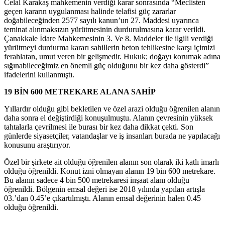
Celal Karakaş mahkemenin verdiği karar sonrasında “Meclisten
geçen kararın uygulanması halinde telafisi güç zararlar
doğabileceğinden 2577 sayılı kanun’un 27. Maddesi uyarınca
teminat alınmaksızın yürütmesinin durdurulmasına karar verildi.
Çanakkale İdare Mahkemesinin 3. Ve 8. Maddeler ile ilgili verdiği
yürütmeyi durdurma kararı sahillerin beton tehlikesine karşı içimizi
ferahlatan, umut veren bir gelişmedir. Hukuk; doğayı korumak adına
sığınabileceğimiz en önemli güç olduğunu bir kez daha gösterdi”
ifadelerini kullanmıştı.
19 BİN 600 METREKARE ALANA SAHİP
Yıllardır olduğu gibi bekletilen ve özel arazi olduğu öğrenilen alanın
daha sonra el değiştirdiği konuşulmuştu. Alanın çevresinin yüksek
tahtalarla çevrilmesi ile burası bir kez daha dikkat çekti. Son
günlerde siyasetçiler, vatandaşlar ve iş insanları burada ne yapılacağı
konusunu araştırıyor.
Özel bir şirkete ait olduğu öğrenilen alanın son olarak iki katlı imarlı
olduğu öğrenildi. Konut izni olmayan alanın 19 bin 600 metrekare.
Bu alanın sadece 4 bin 500 metrekaresi inşaat alanı olduğu
öğrenildi. Bölgenin emsal değeri ise 2018 yılında yapılan artışla
03.’dan 0.45’e çıkartılmıştı. Alanın emsal değerinin halen 0.45
olduğu öğrenildi.