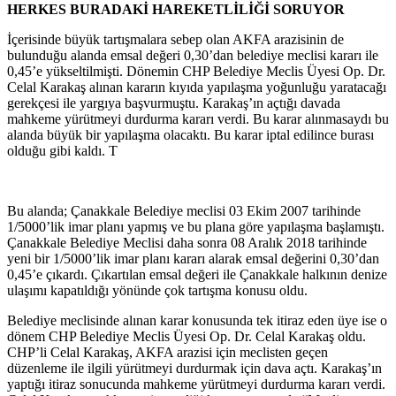
HERKES BURADAKİ HAREKETLİLİĞİ SORUYOR
İçerisinde büyük tartışmalara sebep olan AKFA arazisinin de
bulunduğu alanda emsal değeri 0,30’dan belediye meclisi kararı ile
0,45’e yükseltilmişti. Dönemin CHP Belediye Meclis Üyesi Op. Dr.
Celal Karakaş alınan kararın kıyıda yapılaşma yoğunluğu yaratacağı
gerekçesi ile yargıya başvurmuştu. Karakaş’ın açtığı davada
mahkeme yürütmeyi durdurma kararı verdi. Bu karar alınmasaydı bu
alanda büyük bir yapılaşma olacaktı. Bu karar iptal edilince burası
olduğu gibi kaldı. T
Bu alanda; Çanakkale Belediye meclisi 03 Ekim 2007 tarihinde
1/5000’lik imar planı yapmış ve bu plana göre yapılaşma başlamıştı.
Çanakkale Belediye Meclisi daha sonra 08 Aralık 2018 tarihinde
yeni bir 1/5000’lik imar planı kararı alarak emsal değerini 0,30’dan
0,45’e çıkardı. Çıkartılan emsal değeri ile Çanakkale halkının denize
ulaşımı kapatıldığı yönünde çok tartışma konusu oldu.
Belediye meclisinde alınan karar konusunda tek itiraz eden üye ise o
dönem CHP Belediye Meclis Üyesi Op. Dr. Celal Karakaş oldu.
CHP’li Celal Karakaş, AKFA arazisi için meclisten geçen
düzenleme ile ilgili yürütmeyi durdurmak için dava açtı. Karakaş’ın
yaptığı itiraz sonucunda mahkeme yürütmeyi durdurma kararı verdi.