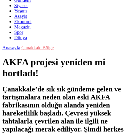
Gündem
Siyaset
Yaşam
Asayiş
Ekonomi
Magazin
Spor
Dünya
Anasayfa
Çanakkale Bölge
AKFA projesi yeniden mi
hortladı!
Çanakkale’de sık sık gündeme gelen ve
tartışmalara neden olan eski AKFA
fabrikasının olduğu alanda yeniden
hareketlilik başladı. Çevresi yüksek
tahtalarla çevrilen alan ile ilgili ne
yapılacağı merak ediliyor. Şimdi herkes