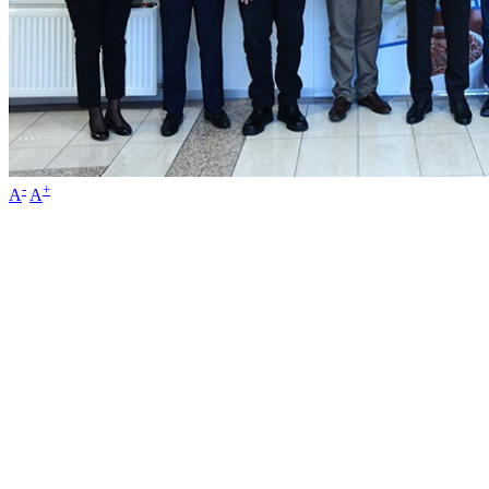
-
+
A
A