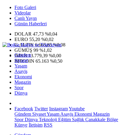
Foto Galeri
Videolar
Canlı Yayın
Günün Haberleri
DOLAR
47,73
%0,04
EURO
55,20
%0,02
G.ALTIN
6.665,85
%0,08
GÜMÜŞ
99
%1,02
Gündem
IMKB
13.779,39
%0,00
Siyaset
BITCOIN
65.163
%0,50
Yaşam
Asayiş
Ekonomi
Magazin
Spor
Dünya
Facebook
Twitter
Instagram
Youtube
Gündem
Siyaset
Yaşam
Asayiş
Ekonomi
Magazin
Spor
Dünya
Teknoloji
Eğitim
Sağlık
Çanakkale Bölge
Künye
İletişim
RSS