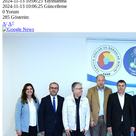
2024-11-13 10:06:25
Yayınlanma
2024-11-13 10:06:25
Güncelleme
0
Yorum
285
Gösterim
-
+
A
A