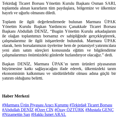
Tekirdağ Ticaret Borsası Yönetim Kurulu Başkanı Osman SARI,
toplantıda alınan kararların tüm paydaşlara, bölgemize ve ülkemize
hayırlı ve uğurlu olmasını diledi.
Toplantı ile ilgili değerlendirmede bulunan Marmara ÜPAK
Yönetim Kurulu Başkan Yardımcısı Çanakkale Ticaret Borsası
Başkanı Abdullah DENİZ, “Bugün Yönetim Kurulu arkadaşlarım
ile olağan toplantımızı borsamız ev sahipliğinde gerçekleştirerek,
çalışmalarımız ile ilgili istişarelerde bulunduk. Marmara ÜPAK
olarak, hem borsalarımızın üyelerine hem de potansiyel yatırımcılara
yeni alım satım süreçleri konusunda eğitim ve bilgilendirme
çalışmalarımızı önümüzdeki günlerde hızlandırıyor olacağız.” dedi.
Başkan DENİZ, Marmara ÜPAK’ın tarım ürünleri piyasasının
büyümesine katkı sağlayacağını ifade ederek, ülkemizdeki tarım
ekonomisinin kalkınması ve sürdürülebilir olması adına güçlü bir
yatırım olduğunu belirtti.
Haber Merkezi
#Marmara Ürün Piyasası Aracı Kurumu
#Tekirdağ Ticaret Borsası
#Abdullah DENİZ
#Özer CİN
#Özay ÖZTÜRK
#Mustafa GENÇ
#Nizamettin Sarı
#Hakkı İsmet ARAL