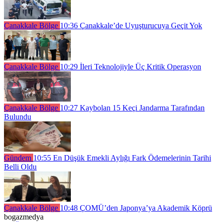
Çanakkale Bölge
10:36
Çanakkale’de Uyuşturucuya Geçit Yok
Çanakkale Bölge
10:29
İleri Teknolojiyle Üç Kritik Operasyon
Çanakkale Bölge
10:27
Kaybolan 15 Keçi Jandarma Tarafından
Bulundu
Gündem
10:55
En Düşük Emekli Aylığı Fark Ödemelerinin Tarihi
Belli Oldu
Çanakkale Bölge
10:48
ÇOMÜ’den Japonya’ya Akademik Köprü
bogazmedya