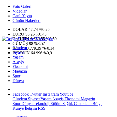
Foto Galeri
Videolar
Canlı Yayın
Günün Haberleri
DOLAR
47,74
%0,25
EURO
55,25
%0,43
G.ALTIN
6.660,55
%2,59
GÜMÜŞ
98
%3,57
Gündem
IMKB
13.779,39
%-0,14
Siyaset
BITCOIN
64.996
%0,91
Yaşam
Asayiş
Ekonomi
Magazin
Spor
Dünya
Facebook
Twitter
Instagram
Youtube
Gündem
Siyaset
Yaşam
Asayiş
Ekonomi
Magazin
Spor
Dünya
Teknoloji
Eğitim
Sağlık
Çanakkale Bölge
Künye
İletişim
RSS