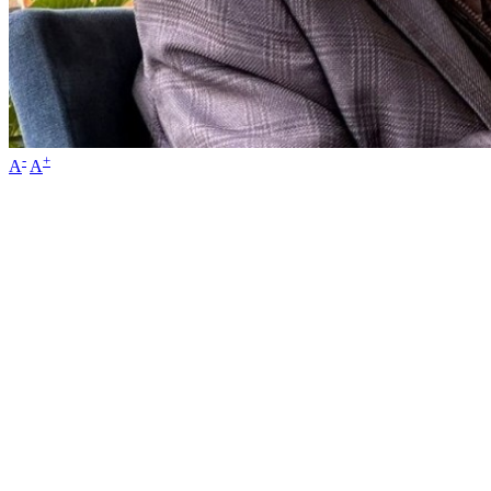
-
+
A
A