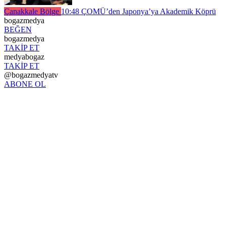
Çanakkale Bölge
10:48
ÇOMÜ’den Japonya’ya Akademik Köprü
bogazmedya
BEĞEN
bogazmedya
TAKİP ET
medyabogaz
TAKİP ET
@bogazmedyatv
ABONE OL