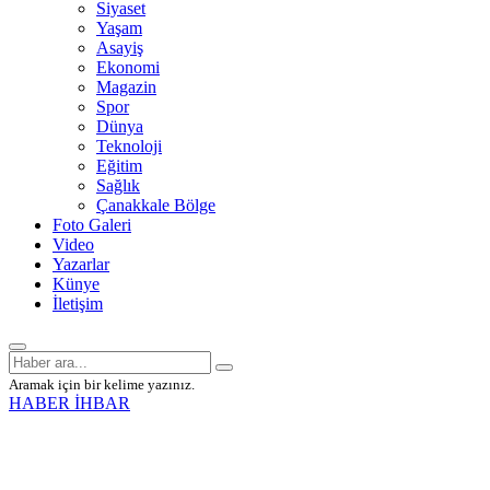
Siyaset
Yaşam
Asayiş
Ekonomi
Magazin
Spor
Dünya
Teknoloji
Eğitim
Sağlık
Çanakkale Bölge
Foto Galeri
Video
Yazarlar
Künye
İletişim
Aramak için bir kelime yazınız.
HABER İHBAR