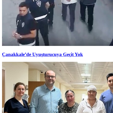
Çanakkale’de Uyuşturucuya Geçit Yok