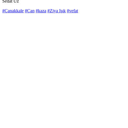
Sedat Uz
#Çanakkale
#Çan
#kaza
#Ziya Işık
#vefat