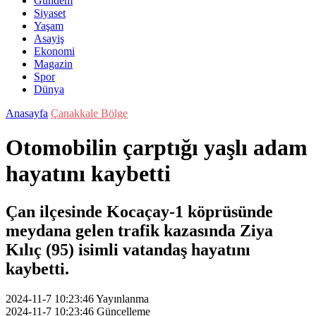
Gündem
Siyaset
Yaşam
Asayiş
Ekonomi
Magazin
Spor
Dünya
Anasayfa
Çanakkale Bölge
Otomobilin çarptığı yaşlı adam
hayatını kaybetti
Çan ilçesinde Kocaçay-1 köprüsünde
meydana gelen trafik kazasında Ziya
Kılıç (95) isimli vatandaş hayatını
kaybetti.
2024-11-7 10:23:46
Yayınlanma
2024-11-7 10:23:46
Güncelleme