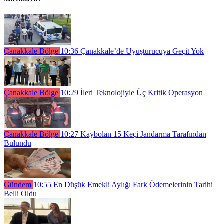
Çanakkale Bölge
10:36
Çanakkale’de Uyuşturucuya Geçit Yok
Çanakkale Bölge
10:29
İleri Teknolojiyle Üç Kritik Operasyon
Çanakkale Bölge
10:27
Kaybolan 15 Keçi Jandarma Tarafından
Bulundu
Gündem
10:55
En Düşük Emekli Aylığı Fark Ödemelerinin Tarihi
Belli Oldu