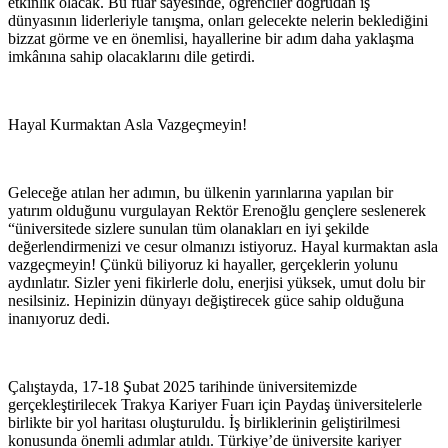
etkinlik olacak. Bu fuar sayesinde, öğrenciler doğrudan iş
dünyasının liderleriyle tanışma, onları gelecekte nelerin beklediğini
bizzat görme ve en önemlisi, hayallerine bir adım daha yaklaşma
imkânına sahip olacaklarını dile getirdi.
Hayal Kurmaktan Asla Vazgeçmeyin!
Geleceğe atılan her adımın, bu ülkenin yarınlarına yapılan bir
yatırım olduğunu vurgulayan Rektör Erenoğlu gençlere seslenerek
“üniversitede sizlere sunulan tüm olanakları en iyi şekilde
değerlendirmenizi ve cesur olmanızı istiyoruz. Hayal kurmaktan asla
vazgeçmeyin! Çünkü biliyoruz ki hayaller, gerçeklerin yolunu
aydınlatır. Sizler yeni fikirlerle dolu, enerjisi yüksek, umut dolu bir
nesilsiniz. Hepinizin dünyayı değiştirecek güce sahip olduğuna
inanıyoruz dedi.
Çalıştayda, 17-18 Şubat 2025 tarihinde üniversitemizde
gerçekleştirilecek Trakya Kariyer Fuarı için Paydaş üniversitelerle
birlikte bir yol haritası oluşturuldu. İş birliklerinin geliştirilmesi
konusunda önemli adımlar atıldı. Türkiye’de üniversite kariyer