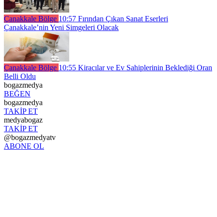
Çanakkale Bölge
10:57
Fırından Çıkan Sanat Eserleri
Çanakkale’nin Yeni Simgeleri Olacak
Çanakkale Bölge
10:55
Kiracılar ve Ev Sahiplerinin Beklediği Oran
Belli Oldu
bogazmedya
BEĞEN
bogazmedya
TAKİP ET
medyabogaz
TAKİP ET
@bogazmedyatv
ABONE OL