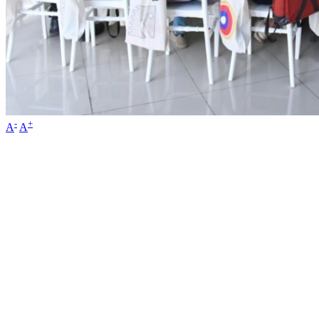
-
+
A
A