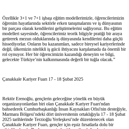
Özellikle 3+1 ve 7+1 işbaşı eğitim modellerimizle, öğrencilerimizin
öğrenim hayatlarında sektörle erken tanışmalarını ve iş dünyasının
bir parçası olarak kendilerini geliştirmelerini sağlıyoruz. Bu eğitim
modelleri sayesinde, öğrencilerimiz teorik bilgiyle pratiği bir araya
getirerek mezun olduklarında iş dünyasında kendilerini daha güçlü
hissediyorlar. Onların bu kazanımları, sadece bireysel kariyerlerinde
değil, ülkemizin nitelikli iş gücü ihtiyacını karşılamada da önemli bir
rol oynuyor. Her bir öğrencimizin kazandığı deneyim ve bilgi,
gelecekte Türkiye’nin kalkınmasında değerli bir tuğla olacak.”
Çanakkale Kariyer Fuarı 17 - 18 Şubat 2025
Rektör Erenoğlu, gençlerin geleceğine yönelik en büyük
organizasyonlardan biri olan Çanakkale Kariyer Fuarı'ndan
bahsederek Cumhurbaşkanlığı İnsan Kaynakları Ofisi'nin desteğiyle,
Marmara Bölgesi’ndeki dört üniversitenin ortaklığıyla 17 - 18 Şubat
2025 tarihlerinde Terzioğlu Yerleşkesi’nde düzenlenecek olan
Çanakkale Kariyer Fuarı, gençler için eşsiz fırsatlarla dolu bir