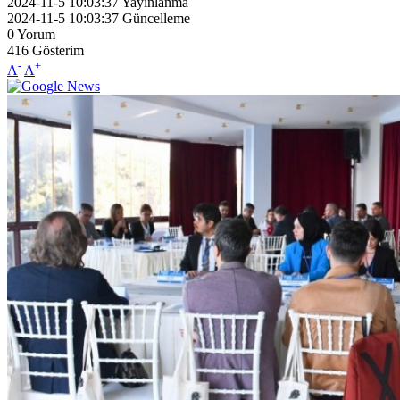
2024-11-5 10:03:37
Yayınlanma
2024-11-5 10:03:37
Güncelleme
0
Yorum
416
Gösterim
-
+
A
A