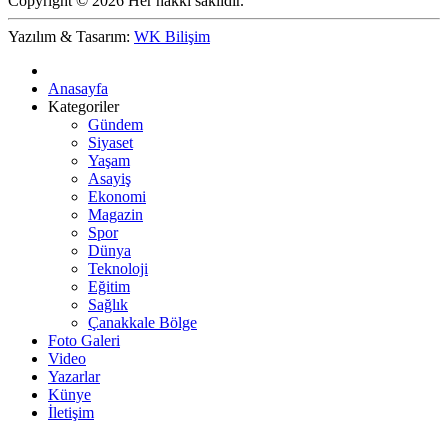
Copyright © 2026 Her hakkı saklıdır.
Yazılım & Tasarım:
WK Bilişim
Anasayfa
Kategoriler
Gündem
Siyaset
Yaşam
Asayiş
Ekonomi
Magazin
Spor
Dünya
Teknoloji
Eğitim
Sağlık
Çanakkale Bölge
Foto Galeri
Video
Yazarlar
Künye
İletişim