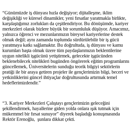
“Günümüzde iş dünyası hızla değişiyor; dijitalleşme, iklim
değişikliği ve küresel dinamikler, yeni fırsatlar yaratmakla birlikte,
karşılaştığımız zorlukları da çeşitlendiriyor. Bu dönüşümde, kariyer
merkezleri olarak bizlere büyük bir sorumluluk düşüyor. Amacımız,
yalnızca öğrenci ve mezunlarımızın bireysel kariyerlerine destek
olmak değil; aynı zamanda toplumda sürdürülebilir bir iş gücü
yaratmaya katkı sağlamaktır. Bu doğrultuda, iş dünyası ve kamu
kurumları başta olmak üzere tüm paydaşlarımızın beklentilerine
uygun nitelikli işgücünü yetiştirmek, gelecekte işgücünden
beklenebilecek nitelikleri bugünden öngörerek eğitim programlarını
güncellemek, Üniversitelerin sunduğu teorik bilgiyi sektörlerin
pratiği ile bir araya getiren projeler ile gençlerimizin bilgi, beceri ve
yetkinliklerini güncel ihtiyaçlar doğrultusunda artırmak temel
hedeflerimizdendir.”
“3. Kariyer Merkezleri Çalıştayı gençlerimizin geleceğini
şekillendirmek, hayallerine giden yolda onlara ışık tutmak için
mükemmel bir fırsat sunuyor” diyerek başladığı konuşmasında
Rektör Erenoğlu, şunlara dikkat çekti.