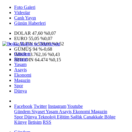
Foto Galeri
Videolar
Canlı Yayın
Günün Haberleri
DOLAR
47,60
%0,07
EURO
55,05
%0,07
G.ALTIN
6.530,09
%0,52
GÜMÜŞ
94
%-0,68
Gündem
IMKB
13.762,16
%0,43
Siyaset
BITCOIN
64.474
%0,15
Yaşam
Asayiş
Ekonomi
Magazin
Spor
Dünya
Facebook
Twitter
Instagram
Youtube
Gündem
Siyaset
Yaşam
Asayiş
Ekonomi
Magazin
Spor
Dünya
Teknoloji
Eğitim
Sağlık
Çanakkale Bölge
Künye
İletişim
RSS