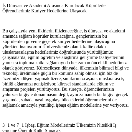
İş Dünyası ve Akademi Arasında Kurulacak Köprülerle
Öğrencilerimiz Kariyer Hedeflerine Ulaşacak
Bu çalıştayda yeni fikirlerin filizleneceğine, iş dünyası ve akademi
arasında sağlam köprüler kurulacağına, gençlerimizin bu
köprülerden güvenle geçerek kariyer hedeflerine ulaşacağına
yürekten inanıyorum. Üniversitemiz olarak kalite odaklı
uluslararasılaşma hedeflerimiz doğrultusunda yürüttüğümüz
çalışmalarda, eğitim-öğretim ve araştırma-geliştirme faaliyetlerinin
yanı sıra topluma katkı sağlamayı da her zaman öncelikli hedefimiz
olarak görüyoruz. Küreselleşen dünyada, ülkemizin bilimsel bilgi ve
teknoloji üretiminde güçlü bir konuma sahip olması için biz de
üzerimize düşeni yapmak üzere, sınırlarımızı aşarak uluslararası iş
birliği ağlarımızı genişletiyor, küresel standartlarda eğitim ve
araştırma projeleri yürütüyoruz. Bu süreçte, öğrencilerimizin
yalnızca bilgiyle donanmasını değil; aynı zamanda bu bilgiyi gerçek
yaşamda, sahada nasıl uygulayabileceklerini öğrenmelerini de
sağlamak amacıyla yenilikçi işbaşı eğitim modellerine yer veriyoruz.
3+1 ve 7+1 İşbaşı Eğitim Modellerimiz Ülkemizin Nitelikli İş
Gücüne Önemli Katkı Sunacak