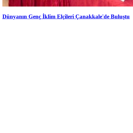
Dünyanın Genç İklim Elçileri Çanakkale'de Buluştu