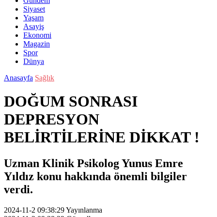
Gündem
Siyaset
Yaşam
Asayiş
Ekonomi
Magazin
Spor
Dünya
Anasayfa
Sağlık
DOĞUM SONRASI
DEPRESYON
BELİRTİLERİNE DİKKAT !
Uzman Klinik Psikolog Yunus Emre
Yıldız konu hakkında önemli bilgiler
verdi.
2024-11-2 09:38:29
Yayınlanma