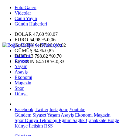
Foto Galeri
Videolar
Canlı Yayın
Günün Haberleri
DOLAR
47,60
%0,07
EURO
54,98
%-0,06
G.ALTIN
6.497,26
%0,02
GÜMÜŞ
94
%-0,85
Gündem
IMKB
13.798,82
%0,70
Siyaset
BITCOIN
64.518
%-0,33
Yaşam
Asayiş
Ekonomi
Magazin
Spor
Dünya
Facebook
Twitter
Instagram
Youtube
Gündem
Siyaset
Yaşam
Asayiş
Ekonomi
Magazin
Spor
Dünya
Teknoloji
Eğitim
Sağlık
Çanakkale Bölge
Künye
İletişim
RSS