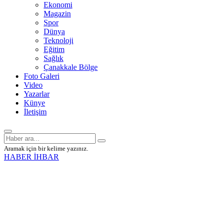
Ekonomi
Magazin
Spor
Dünya
Teknoloji
Eğitim
Sağlık
Çanakkale Bölge
Foto Galeri
Video
Yazarlar
Künye
İletişim
Aramak için bir kelime yazınız.
HABER İHBAR