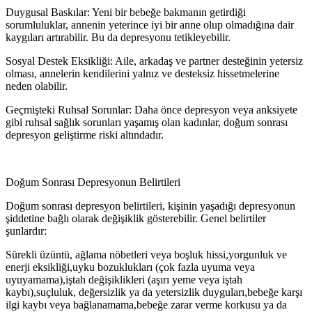
Duygusal Baskılar: Yeni bir bebeğe bakmanın getirdiği
sorumluluklar, annenin yeterince iyi bir anne olup olmadığına dair
kaygıları artırabilir. Bu da depresyonu tetikleyebilir.
Sosyal Destek Eksikliği: Aile, arkadaş ve partner desteğinin yetersiz
olması, annelerin kendilerini yalnız ve desteksiz hissetmelerine
neden olabilir.
Geçmişteki Ruhsal Sorunlar: Daha önce depresyon veya anksiyete
gibi ruhsal sağlık sorunları yaşamış olan kadınlar, doğum sonrası
depresyon geliştirme riski altındadır.
Doğum Sonrası Depresyonun Belirtileri
Doğum sonrası depresyon belirtileri, kişinin yaşadığı depresyonun
şiddetine bağlı olarak değişiklik gösterebilir. Genel belirtiler
şunlardır:
Sürekli üzüntü, ağlama nöbetleri veya boşluk hissi,yorgunluk ve
enerji eksikliği,uyku bozuklukları (çok fazla uyuma veya
uyuyamama),iştah değişiklikleri (aşırı yeme veya iştah
kaybı),suçluluk, değersizlik ya da yetersizlik duyguları,bebeğe karşı
ilgi kaybı veya bağlanamama,bebeğe zarar verme korkusu ya da