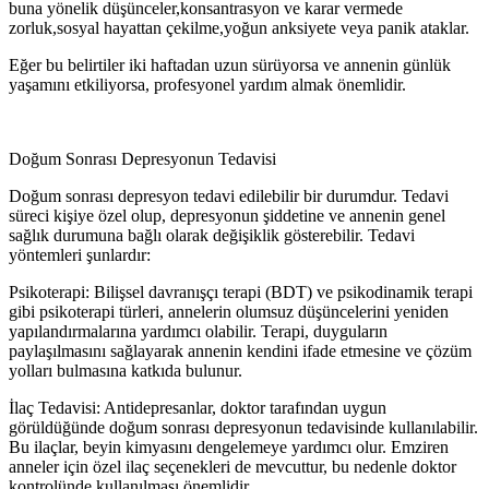
buna yönelik düşünceler,konsantrasyon ve karar vermede
zorluk,sosyal hayattan çekilme,yoğun anksiyete veya panik ataklar.
Eğer bu belirtiler iki haftadan uzun sürüyorsa ve annenin günlük
yaşamını etkiliyorsa, profesyonel yardım almak önemlidir.
Doğum Sonrası Depresyonun Tedavisi
Doğum sonrası depresyon tedavi edilebilir bir durumdur. Tedavi
süreci kişiye özel olup, depresyonun şiddetine ve annenin genel
sağlık durumuna bağlı olarak değişiklik gösterebilir. Tedavi
yöntemleri şunlardır:
Psikoterapi: Bilişsel davranışçı terapi (BDT) ve psikodinamik terapi
gibi psikoterapi türleri, annelerin olumsuz düşüncelerini yeniden
yapılandırmalarına yardımcı olabilir. Terapi, duyguların
paylaşılmasını sağlayarak annenin kendini ifade etmesine ve çözüm
yolları bulmasına katkıda bulunur.
İlaç Tedavisi: Antidepresanlar, doktor tarafından uygun
görüldüğünde doğum sonrası depresyonun tedavisinde kullanılabilir.
Bu ilaçlar, beyin kimyasını dengelemeye yardımcı olur. Emziren
anneler için özel ilaç seçenekleri de mevcuttur, bu nedenle doktor
kontrolünde kullanılması önemlidir.