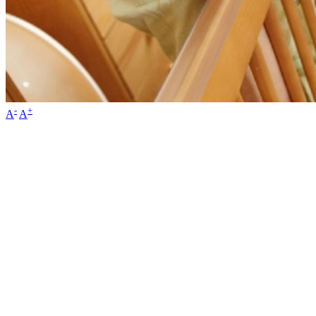
-
+
A
A