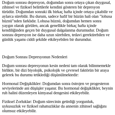
Doğum sonrası depresyon, doğumdan sonra ortaya çıkan duygusal,
zihinsel ve fiziksel belirtilerle kendini gösteren bir depresyon
türüdür. Doğumdan sonraki ilk birkaç hafta içinde ortaya çıkabilir ve
aylarca sürebilir. Bu durum, sadece hafif bir hüzün hali olan "lohusa
hüznü"nden farklıdır. Lohusa hüznü, doğumdan hemen sonra
yaygın olarak görülen, ancak genellikle birkaç hafta içinde
kendiliğinden geçen bir duygusal dalgalanma durumudur. Doğum
sonrası depresyon ise daha uzun sürebilen, tedavi gerektirebilen ve
günlük yaşamı ciddi şekilde etkileyebilen bir durumdur.
Doğum Sonrası Depresyonun Nedenleri
Doğum sonrası depresyonun kesin nedeni tam olarak bilinmemekle
birlikte, bir dizi biyolojik, psikolojik ve çevresel faktörün bir araya
gelerek bu durumu tetiklediği düşünülmektedir:
Hormonal Değişiklikler: Doğumdan sonra östrojen ve progesteron
seviyelerinde ani düşüşler yaşanır. Bu hormonal değişiklikler, beynin
ruh halini düzenleyen kimyasal dengesini etkileyebilir.
Fiziksel Zorluklar: Doğum sürecinin getirdiği yorgunluk,
uykusuzluk ve fiziksel rahatsızlıklar da annenin zihinsel sağlığını
olumsuz etkileyebilir.