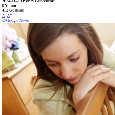
2024-11-2 09:38:29
Güncelleme
0
Yorum
412
Gösterim
-
+
A
A