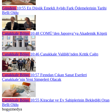
Gündem
10:55
En Düşük Emekli Aylığı Fark Ödemelerinin Tarihi
Belli Oldu
Çanakkale Bölge
10:48
ÇOMÜ’den Japonya’ya Akademik Köprü
Çanakkale Bölge
10:46
Çanakkale Valiliği’nden Kritik Çağrı
Çanakkale Bölge
10:57
Fırından Çıkan Sanat Eserleri
Çanakkale’nin Yeni Simgeleri Olacak
Çanakkale Bölge
10:55
Kiracılar ve Ev Sahiplerinin Beklediği Oran
Belli Oldu
bogazmedya