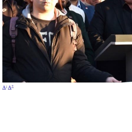
-
+
A
A