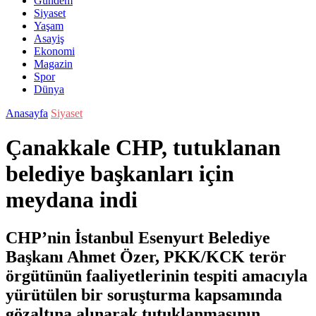
Gündem
Siyaset
Yaşam
Asayiş
Ekonomi
Magazin
Spor
Dünya
Anasayfa
Siyaset
Çanakkale CHP, tutuklanan
belediye başkanları için
meydana indi
CHP’nin İstanbul Esenyurt Belediye
Başkanı Ahmet Özer, PKK/KCK terör
örgütünün faaliyetlerinin tespiti amacıyla
yürütülen bir soruşturma kapsamında
gözaltına alınarak tutuklanmasının