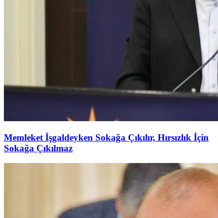
Memleket İşgaldeyken Sokağa Çıkılır, Hırsızlık İçin
Sokağa Çıkılmaz