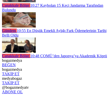
Çanakkale Bölge
10:27
Kaybolan 15 Keçi Jandarma Tarafından
Bulundu
Gündem
10:55
En Düşük Emekli Aylığı Fark Ödemelerinin Tarihi
Belli Oldu
Çanakkale Bölge
10:48
ÇOMÜ’den Japonya’ya Akademik Köprü
bogazmedya
BEĞEN
bogazmedya
TAKİP ET
medyabogaz
TAKİP ET
@bogazmedyatv
ABONE OL