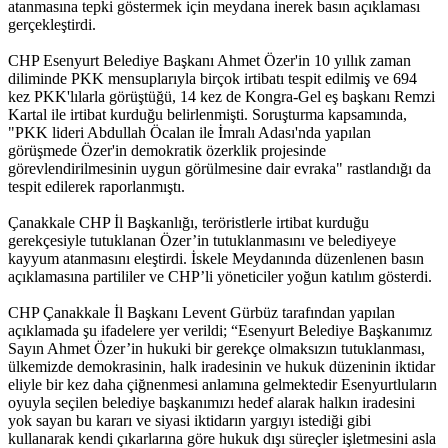
atanmasına tepki göstermek için meydana inerek basın açıklaması
gerçekleştirdi.
CHP Esenyurt Belediye Başkanı Ahmet Özer'in 10 yıllık zaman
diliminde PKK mensuplarıyla birçok irtibatı tespit edilmiş ve 694
kez PKK'lılarla görüştüğü, 14 kez de Kongra-Gel eş başkanı Remzi
Kartal ile irtibat kurduğu belirlenmişti. Soruşturma kapsamında,
"PKK lideri Abdullah Öcalan ile İmralı Adası'nda yapılan
görüşmede Özer'in demokratik özerklik projesinde
görevlendirilmesinin uygun görülmesine dair evraka" rastlandığı da
tespit edilerek raporlanmıştı.
Çanakkale CHP İl Başkanlığı, teröristlerle irtibat kurduğu
gerekçesiyle tutuklanan Özer’in tutuklanmasını ve belediyeye
kayyum atanmasını eleştirdi. İskele Meydanında düzenlenen basın
açıklamasına partililer ve CHP’li yöneticiler yoğun katılım gösterdi.
CHP Çanakkale İl Başkanı Levent Gürbüz tarafından yapılan
açıklamada şu ifadelere yer verildi; “Esenyurt Belediye Başkanımız
Sayın Ahmet Özer’in hukuki bir gerekçe olmaksızın tutuklanması,
ülkemizde demokrasinin, halk iradesinin ve hukuk düzeninin iktidar
eliyle bir kez daha çiğnenmesi anlamına gelmektedir Esenyurtluların
oyuyla seçilen belediye başkanımızı hedef alarak halkın iradesini
yok sayan bu kararı ve siyasi iktidarın yargıyı istediği gibi
kullanarak kendi çıkarlarına göre hukuk dışı süreçler işletmesini asla