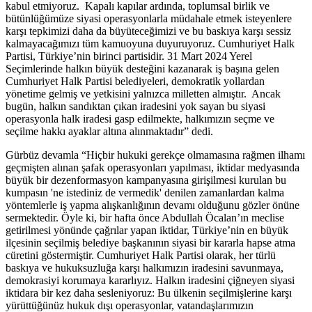
kabul etmiyoruz. Kapalı kapılar ardında, toplumsal birlik ve
bütünlüğümüze siyasi operasyonlarla müdahale etmek isteyenlere
karşı tepkimizi daha da büyüteceğimizi ve bu baskıya karşı sessiz
kalmayacağımızı tüm kamuoyuna duyuruyoruz. Cumhuriyet Halk
Partisi, Türkiye’nin birinci partisidir. 31 Mart 2024 Yerel
Seçimlerinde halkın büyük desteğini kazanarak iş başına gelen
Cumhuriyet Halk Partisi belediyeleri, demokratik yollardan
yönetime gelmiş ve yetkisini yalnızca milletten almıştır. Ancak
bugün, halkın sandıktan çıkan iradesini yok sayan bu siyasi
operasyonla halk iradesi gasp edilmekte, halkımızın seçme ve
seçilme hakkı ayaklar altına alınmaktadır” dedi.
Gürbüz devamla “Hiçbir hukuki gerekçe olmamasına rağmen ilhamı
geçmişten alınan şafak operasyonları yapılması, iktidar medyasında
büyük bir dezenformasyon kampanyasına girişilmesi kurulan bu
kumpasın 'ne istediniz de vermedik' denilen zamanlardan kalma
yöntemlerle iş yapma alışkanlığının devamı olduğunu gözler önüne
sermektedir. Öyle ki, bir hafta önce Abdullah Öcalan’ın meclise
getirilmesi yönünde çağrılar yapan iktidar, Türkiye’nin en büyük
ilçesinin seçilmiş belediye başkanının siyasi bir kararla hapse atma
cüretini göstermiştir. Cumhuriyet Halk Partisi olarak, her türlü
baskıya ve hukuksuzluğa karşı halkımızın iradesini savunmaya,
demokrasiyi korumaya kararlıyız. Halkın iradesini çiğneyen siyasi
iktidara bir kez daha sesleniyoruz: Bu ülkenin seçilmişlerine karşı
yürüttüğünüz hukuk dışı operasyonlar, vatandaşlarımızın