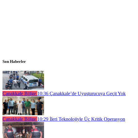
Son Haberler
Çanakkale Bölge
10:36
Çanakkale’de Uyuşturucuya Geçit Yok
Çanakkale Bölge
10:29
İleri Teknolojiyle Üç Kritik Operasyon