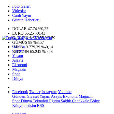
Foto Galeri
Videolar
Canlı Yayın
Günün Haberleri
DOLAR
47,74
%0,25
EURO
55,25
%0,43
G.ALTIN
6.660,55
%2,59
GÜMÜŞ
98
%3,57
Gündem
IMKB
13.779,39
%-0,14
Siyaset
BITCOIN
65.245
%0,23
Yaşam
Asayiş
Ekonomi
Magazin
Spor
Dünya
Facebook
Twitter
Instagram
Youtube
Gündem
Siyaset
Yaşam
Asayiş
Ekonomi
Magazin
Spor
Dünya
Teknoloji
Eğitim
Sağlık
Çanakkale Bölge
Künye
İletişim
RSS