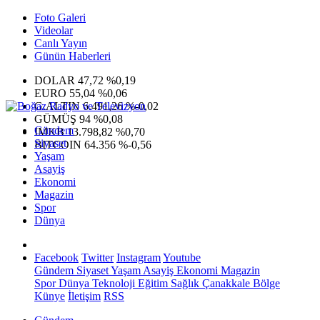
Foto Galeri
Videolar
Canlı Yayın
Günün Haberleri
DOLAR
47,72
%0,19
EURO
55,04
%0,06
G.ALTIN
6.491,26
%-0,02
GÜMÜŞ
94
%0,08
Gündem
IMKB
13.798,82
%0,70
Siyaset
BITCOIN
64.356
%-0,56
Yaşam
Asayiş
Ekonomi
Magazin
Spor
Dünya
Facebook
Twitter
Instagram
Youtube
Gündem
Siyaset
Yaşam
Asayiş
Ekonomi
Magazin
Spor
Dünya
Teknoloji
Eğitim
Sağlık
Çanakkale Bölge
Künye
İletişim
RSS