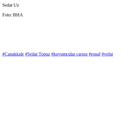
Sedat Uz
Foto: BHA
#Çanakkale
#Sedat Topuz
#kuyumcular çarşısı
#esnaf
#vefat