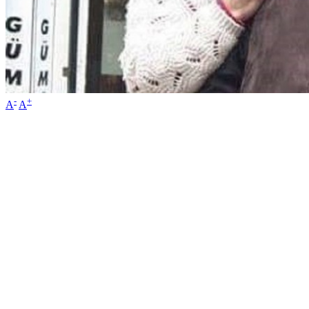
-
+
A
A