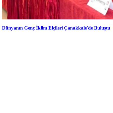
Dünyanın Genç İklim Elçileri Çanakkale'de Buluştu