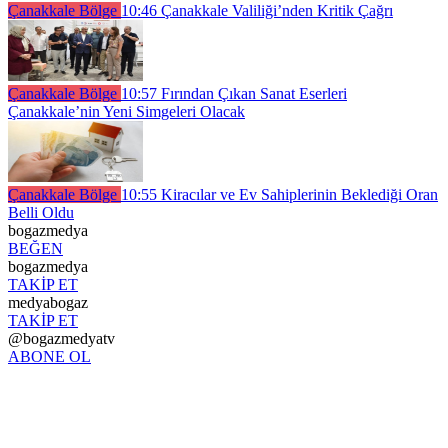
Çanakkale Bölge
10:46
Çanakkale Valiliği’nden Kritik Çağrı
Çanakkale Bölge
10:57
Fırından Çıkan Sanat Eserleri
Çanakkale’nin Yeni Simgeleri Olacak
Çanakkale Bölge
10:55
Kiracılar ve Ev Sahiplerinin Beklediği Oran
Belli Oldu
bogazmedya
BEĞEN
bogazmedya
TAKİP ET
medyabogaz
TAKİP ET
@bogazmedyatv
ABONE OL