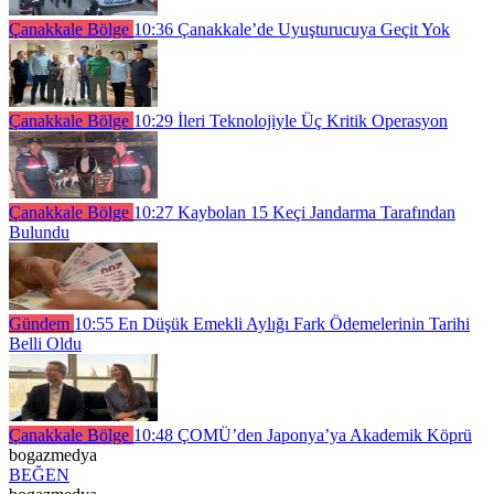
Çanakkale Bölge
10:36
Çanakkale’de Uyuşturucuya Geçit Yok
Çanakkale Bölge
10:29
İleri Teknolojiyle Üç Kritik Operasyon
Çanakkale Bölge
10:27
Kaybolan 15 Keçi Jandarma Tarafından
Bulundu
Gündem
10:55
En Düşük Emekli Aylığı Fark Ödemelerinin Tarihi
Belli Oldu
Çanakkale Bölge
10:48
ÇOMÜ’den Japonya’ya Akademik Köprü
bogazmedya
BEĞEN