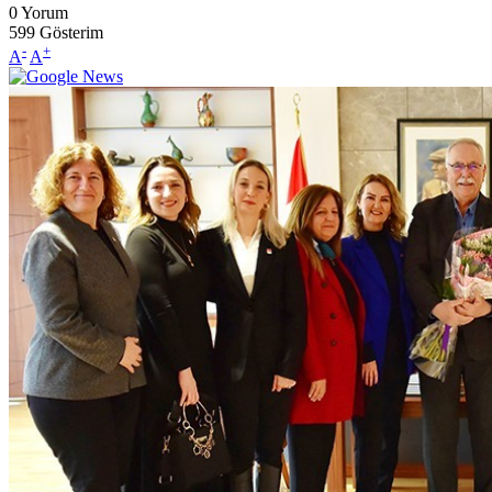
0
Yorum
599
Gösterim
-
+
A
A