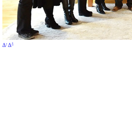
-
+
A
A