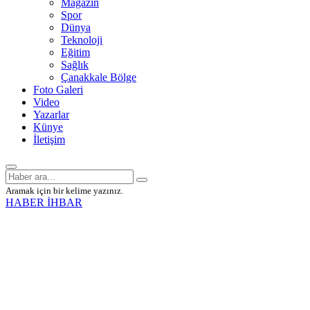
Magazin
Spor
Dünya
Teknoloji
Eğitim
Sağlık
Çanakkale Bölge
Foto Galeri
Video
Yazarlar
Künye
İletişim
Aramak için bir kelime yazınız.
HABER İHBAR