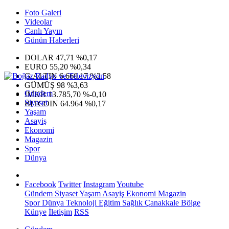
Foto Galeri
Videolar
Canlı Yayın
Günün Haberleri
DOLAR
47,71
%0,17
EURO
55,20
%0,34
G.ALTIN
6.660,17
%2,58
GÜMÜŞ
98
%3,63
Gündem
IMKB
13.785,70
%-0,10
Siyaset
BITCOIN
64.964
%0,17
Yaşam
Asayiş
Ekonomi
Magazin
Spor
Dünya
Facebook
Twitter
Instagram
Youtube
Gündem
Siyaset
Yaşam
Asayiş
Ekonomi
Magazin
Spor
Dünya
Teknoloji
Eğitim
Sağlık
Çanakkale Bölge
Künye
İletişim
RSS