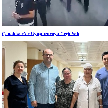
Çanakkale’de Uyuşturucuya Geçit Yok