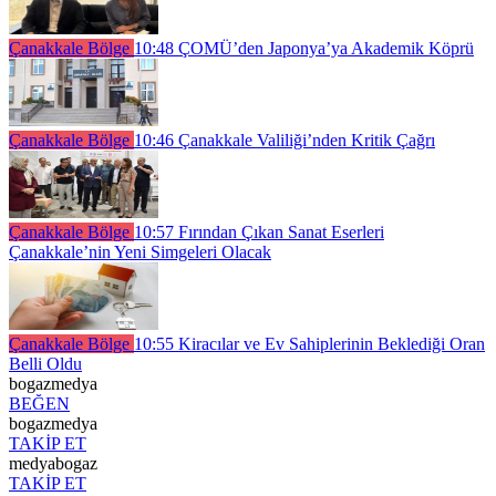
Çanakkale Bölge
10:48
ÇOMÜ’den Japonya’ya Akademik Köprü
Çanakkale Bölge
10:46
Çanakkale Valiliği’nden Kritik Çağrı
Çanakkale Bölge
10:57
Fırından Çıkan Sanat Eserleri
Çanakkale’nin Yeni Simgeleri Olacak
Çanakkale Bölge
10:55
Kiracılar ve Ev Sahiplerinin Beklediği Oran
Belli Oldu
bogazmedya
BEĞEN
bogazmedya
TAKİP ET
medyabogaz
TAKİP ET