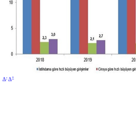
-
+
A
A