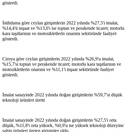
gösterdi.
İstihdama göre ceylan girişimlerin 2022 yılında %27,5'i imalat,
%14,4'ü inşaat ve %13,0'ı ise toptan ve perakende ticaret; motorlu
kara taşıtlarının ve motosikletlerin onarımı sektöründe faaliyet
gösterdi.
Ciroya göre ceylan girişimlerin 2022 yılında %26,9'u imalat,
%15,7'si toptan ve perakende ticaret; motorlu kara taşıtlarının ve
motosikletlerin onarımı ve %11,1'i inşaat sektöründe faaliyet
gösterdi.
İmalat sanayinde 2022 yılında doğan girişimlerin %59,7'si düşük
teknoloji ürünleri üretti
İmalat sanayinde 2022 yılında doğan girişimlerin %27,5'i orta
düşük, %11,8'i orta yüksek, %0,9'u ise yüksek teknoloji düzeyine
sahip ürünleri üreten girişimler oldu.