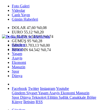
Foto Galeri
Videolar
Canlı Yayın
Günün Haberleri
DOLAR
47,60
%0,08
EURO
55,12
%0,20
G.ALTIN
6.543,95
%0,74
GÜMÜŞ
95
%0,28
Gündem
IMKB
13.703,13
%0,00
Siyaset
BITCOIN
64.542
%0,74
Yaşam
Asayiş
Ekonomi
Magazin
Spor
Dünya
Facebook
Twitter
Instagram
Youtube
Gündem
Siyaset
Yaşam
Asayiş
Ekonomi
Magazin
Spor
Dünya
Teknoloji
Eğitim
Sağlık
Çanakkale Bölge
Künye
İletişim
RSS