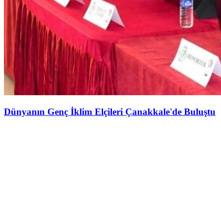
Dünyanın Genç İklim Elçileri Çanakkale'de Buluştu