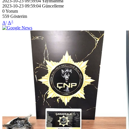
2023-10-23 09:59:04
Yayınlanma
2023-10-23 09:59:04
Güncelleme
0
Yorum
559
Gösterim
-
+
A
A