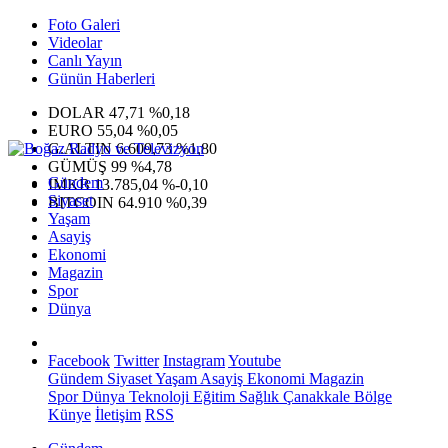
Foto Galeri
Videolar
Canlı Yayın
Günün Haberleri
DOLAR
47,71
%0,18
EURO
55,04
%0,05
G.ALTIN
6.609,73
%1,80
GÜMÜŞ
99
%4,78
Gündem
IMKB
13.785,04
%-0,10
Siyaset
BITCOIN
64.910
%0,39
Yaşam
Asayiş
Ekonomi
Magazin
Spor
Dünya
Facebook
Twitter
Instagram
Youtube
Gündem
Siyaset
Yaşam
Asayiş
Ekonomi
Magazin
Spor
Dünya
Teknoloji
Eğitim
Sağlık
Çanakkale Bölge
Künye
İletişim
RSS