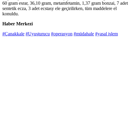
60 gram esrar, 36,10 gram, metamfetamin, 1,37 gram bonzai, 7 adet
sentetik ecza, 3 adet ecstasy ele geçirilirken, tüm maddelere el
konuldu.
Haber Merkezi
#Çanakkale
#Uyuşturucu
#operasyon
#müdahale
#yasal işlem