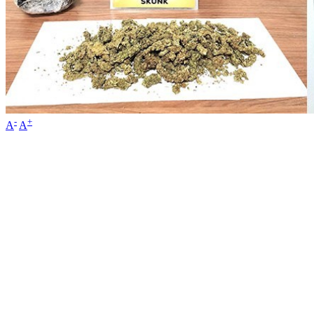
-
+
A
A