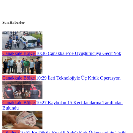
Son Haberler
Çanakkale Bölge
10:36
Çanakkale’de Uyuşturucuya Geçit Yok
Çanakkale Bölge
10:29
İleri Teknolojiyle Üç Kritik Operasyon
Çanakkale Bölge
10:27
Kaybolan 15 Keçi Jandarma Tarafından
Bulundu
Gündem
10:55
En Düşük Emekli Aylığı Fark Ödemelerinin Tarihi