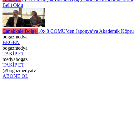
Belli Oldu
Çanakkale Bölge
10:48
ÇOMÜ’den Japonya’ya Akademik Köprü
bogazmedya
BEĞEN
bogazmedya
TAKİP ET
medyabogaz
TAKİP ET
@bogazmedyatv
ABONE OL