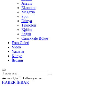
Asayiş
Ekonomi
Magazin
Spor
Dünya
Teknoloji
Eğitim
Sağlık
Çanakkale Bölge
Foto Galeri
Video
Yazarlar
Künye
İletişim
Aramak için bir kelime yazınız.
HABER İHBAR