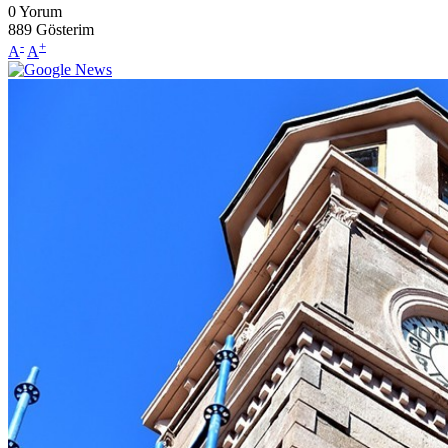
0
Yorum
889
Gösterim
-
+
A
A