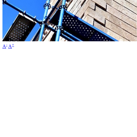
-
+
A
A