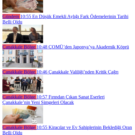
Gündem
10:55
En Düşük Emekli Aylığı Fark Ödemelerinin Tarihi
Belli Oldu
Çanakkale Bölge
10:48
ÇOMÜ’den Japonya’ya Akademik Köprü
Çanakkale Bölge
10:46
Çanakkale Valiliği’nden Kritik Çağrı
Çanakkale Bölge
10:57
Fırından Çıkan Sanat Eserleri
Çanakkale’nin Yeni Simgeleri Olacak
Çanakkale Bölge
10:55
Kiracılar ve Ev Sahiplerinin Beklediği Oran
Belli Oldu