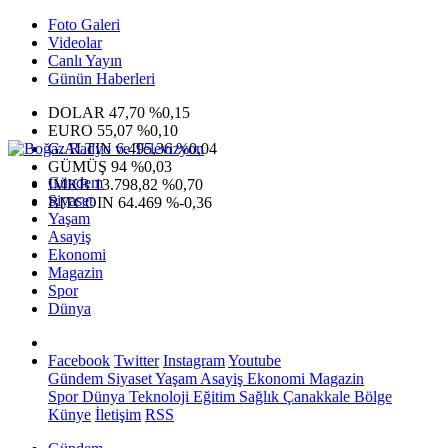
Foto Galeri
Videolar
Canlı Yayın
Günün Haberleri
DOLAR
47,70
%0,15
EURO
55,07
%0,10
G.ALTIN
6.495,36
%0,04
GÜMÜŞ
94
%0,03
Gündem
IMKB
13.798,82
%0,70
Siyaset
BITCOIN
64.469
%-0,36
Yaşam
Asayiş
Ekonomi
Magazin
Spor
Dünya
Facebook
Twitter
Instagram
Youtube
Gündem
Siyaset
Yaşam
Asayiş
Ekonomi
Magazin
Spor
Dünya
Teknoloji
Eğitim
Sağlık
Çanakkale Bölge
Künye
İletişim
RSS