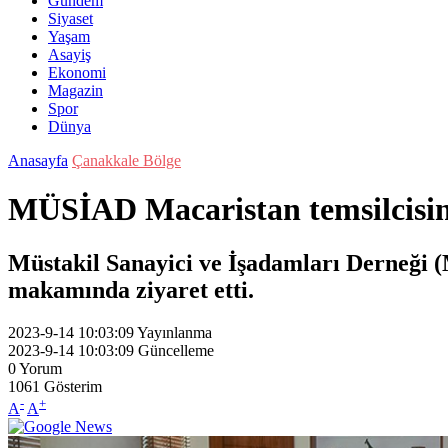
Gündem
Siyaset
Yaşam
Asayiş
Ekonomi
Magazin
Spor
Dünya
Anasayfa
Çanakkale Bölge
MÜSİAD Macaristan temsilcisi
Müstakil Sanayici ve İşadamları Derneği 
makamında ziyaret etti.
2023-9-14 10:03:09
Yayınlanma
2023-9-14 10:03:09
Güncelleme
0
Yorum
1061
Gösterim
-
+
A
A