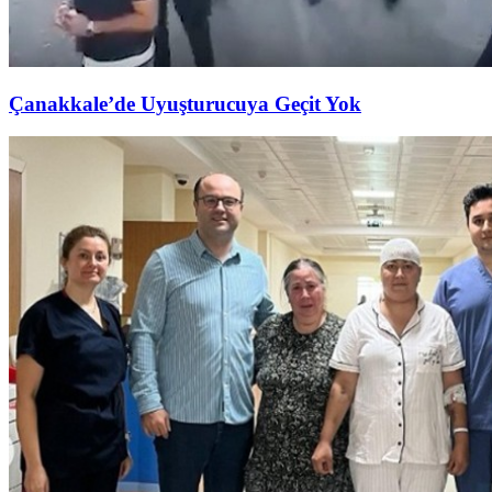
Çanakkale’de Uyuşturucuya Geçit Yok