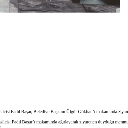
cisi Fadıl Başar, Belediye Başkanı Ülgür Gökhan’ı makamında ziyaret
si Fadıl Başar’ı makamında ağırlayarak ziyaretten duyduğu memnuniye
i.