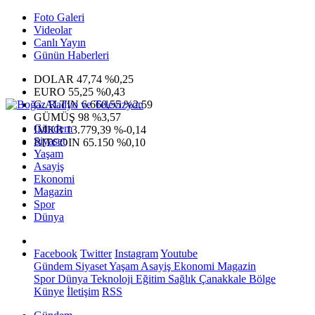
Foto Galeri
Videolar
Canlı Yayın
Günün Haberleri
DOLAR
47,74
%0,25
EURO
55,25
%0,43
G.ALTIN
6.660,55
%2,59
GÜMÜŞ
98
%3,57
Gündem
IMKB
13.779,39
%-0,14
Siyaset
BITCOIN
65.150
%0,10
Yaşam
Asayiş
Ekonomi
Magazin
Spor
Dünya
Facebook
Twitter
Instagram
Youtube
Gündem
Siyaset
Yaşam
Asayiş
Ekonomi
Magazin
Spor
Dünya
Teknoloji
Eğitim
Sağlık
Çanakkale Bölge
Künye
İletişim
RSS