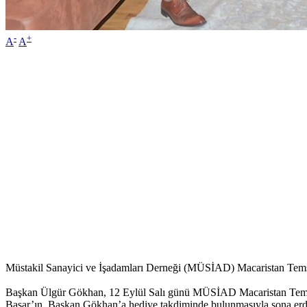
-
+
A
A
Müstakil Sanayici ve İşadamları Derneği (MÜSİAD) Macaristan Temsil
Başkan Ülgür Gökhan, 12 Eylül Salı günü MÜSİAD Macaristan Temsilci
Başar’ın, Başkan Gökhan’a hediye takdiminde bulunmasıyla sona erd