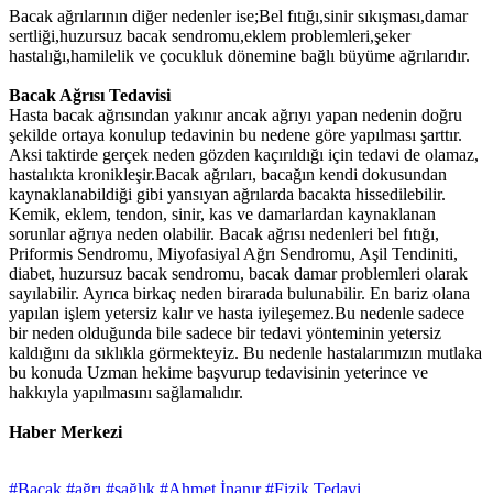
Bacak ağrılarının diğer nedenler ise;Bel fıtığı,sinir sıkışması,damar
sertliği,huzursuz bacak sendromu,eklem problemleri,şeker
hastalığı,hamilelik ve çocukluk dönemine bağlı büyüme ağrılarıdır.
Bacak Ağrısı Tedavisi
Hasta bacak ağrısından yakınır ancak ağrıyı yapan nedenin doğru
şekilde ortaya konulup tedavinin bu nedene göre yapılması şarttır.
Aksi taktirde gerçek neden gözden kaçırıldığı için tedavi de olamaz,
hastalıkta kronikleşir.Bacak ağrıları, bacağın kendi dokusundan
kaynaklanabildiği gibi yansıyan ağrılarda bacakta hissedilebilir.
Kemik, eklem, tendon, sinir, kas ve damarlardan kaynaklanan
sorunlar ağrıya neden olabilir. Bacak ağrısı nedenleri bel fıtığı,
Priformis Sendromu, Miyofasiyal Ağrı Sendromu, Aşil Tendiniti,
diabet, huzursuz bacak sendromu, bacak damar problemleri olarak
sayılabilir. Ayrıca birkaç neden birarada bulunabilir. En bariz olana
yapılan işlem yetersiz kalır ve hasta iyileşemez.Bu nedenle sadece
bir neden olduğunda bile sadece bir tedavi yönteminin yetersiz
kaldığını da sıklıkla görmekteyiz. Bu nedenle hastalarımızın mutlaka
bu konuda Uzman hekime başvurup tedavisinin yeterince ve
hakkıyla yapılmasını sağlamalıdır.
Haber Merkezi
#Bacak
#ağrı
#sağlık
#Ahmet İnanır
#Fizik Tedavi