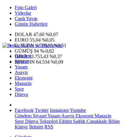
Foto Galeri
Videolar
Canlı Yayın
Günün Haberleri
DOLAR
47,60
%0,07
EURO
55,04
%0,05
G.ALTIN
6.529,15
%0,51
GÜMÜŞ
94
%-0,62
Gündem
IMKB
13.753,43
%0,37
Siyaset
BITCOIN
64.534
%0,09
Yaşam
Asayiş
Ekonomi
Magazin
Spor
Dünya
Facebook
Twitter
Instagram
Youtube
Gündem
Siyaset
Yaşam
Asayiş
Ekonomi
Magazin
Spor
Dünya
Teknoloji
Eğitim
Sağlık
Çanakkale Bölge
Künye
İletişim
RSS