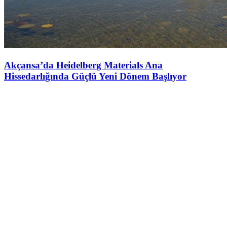
Akçansa’da Heidelberg Materials Ana
Hissedarlığında Güçlü Yeni Dönem Başlıyor