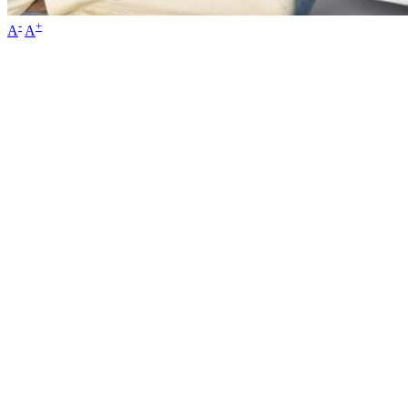
-
+
A
A