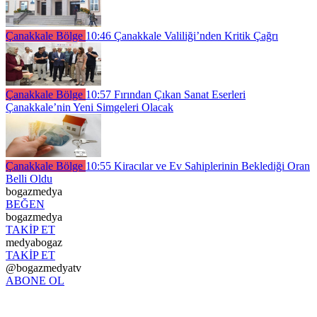
Çanakkale Bölge
10:46
Çanakkale Valiliği’nden Kritik Çağrı
Çanakkale Bölge
10:57
Fırından Çıkan Sanat Eserleri
Çanakkale’nin Yeni Simgeleri Olacak
Çanakkale Bölge
10:55
Kiracılar ve Ev Sahiplerinin Beklediği Oran
Belli Oldu
bogazmedya
BEĞEN
bogazmedya
TAKİP ET
medyabogaz
TAKİP ET
@bogazmedyatv
ABONE OL