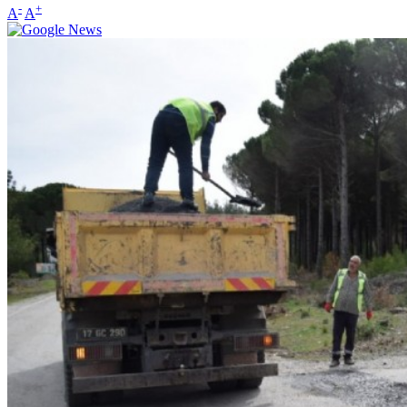
-
+
A
A