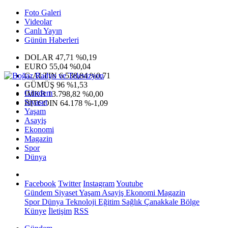
Foto Galeri
Videolar
Canlı Yayın
Günün Haberleri
DOLAR
47,71
%0,19
EURO
55,04
%0,04
G.ALTIN
6.538,84
%0,71
GÜMÜŞ
96
%1,53
Gündem
IMKB
13.798,82
%0,00
Siyaset
BITCOIN
64.178
%-1,09
Yaşam
Asayiş
Ekonomi
Magazin
Spor
Dünya
Facebook
Twitter
Instagram
Youtube
Gündem
Siyaset
Yaşam
Asayiş
Ekonomi
Magazin
Spor
Dünya
Teknoloji
Eğitim
Sağlık
Çanakkale Bölge
Künye
İletişim
RSS