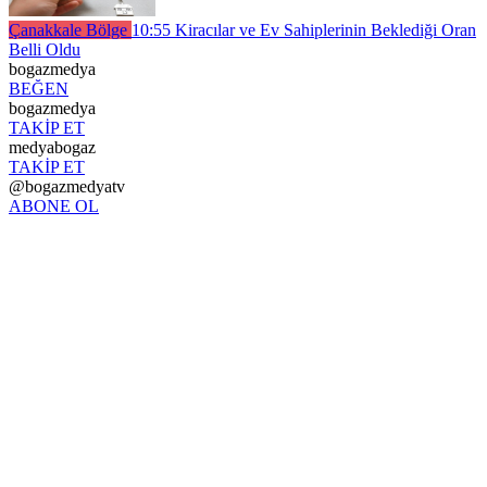
Çanakkale Bölge
10:55
Kiracılar ve Ev Sahiplerinin Beklediği Oran
Belli Oldu
bogazmedya
BEĞEN
bogazmedya
TAKİP ET
medyabogaz
TAKİP ET
@bogazmedyatv
ABONE OL