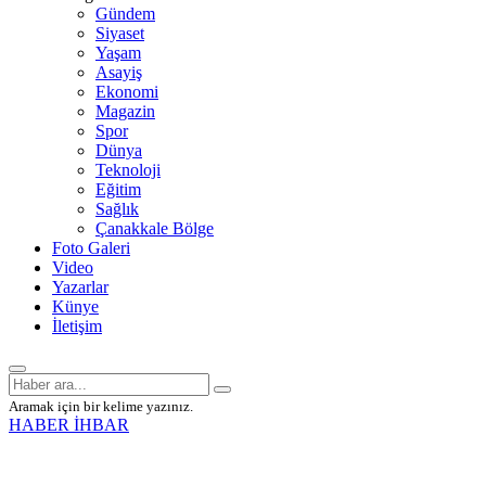
Gündem
Siyaset
Yaşam
Asayiş
Ekonomi
Magazin
Spor
Dünya
Teknoloji
Eğitim
Sağlık
Çanakkale Bölge
Foto Galeri
Video
Yazarlar
Künye
İletişim
Aramak için bir kelime yazınız.
HABER İHBAR