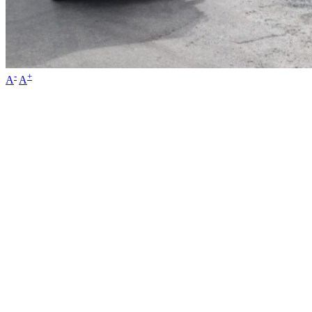
-
+
A
A