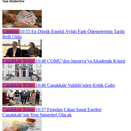
Son Haberler
Gündem
10:55
En Düşük Emekli Aylığı Fark Ödemelerinin Tarihi
Belli Oldu
Çanakkale Bölge
10:48
ÇOMÜ’den Japonya’ya Akademik Köprü
Çanakkale Bölge
10:46
Çanakkale Valiliği’nden Kritik Çağrı
Çanakkale Bölge
10:57
Fırından Çıkan Sanat Eserleri
Çanakkale’nin Yeni Simgeleri Olacak