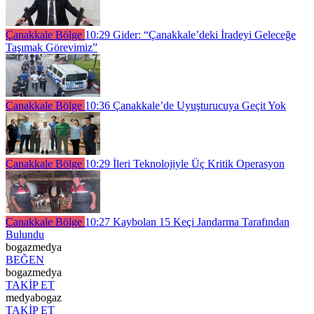
Çanakkale Bölge
10:29
Gider: “Çanakkale’deki İradeyi Geleceğe
Taşımak Görevimiz”
Çanakkale Bölge
10:36
Çanakkale’de Uyuşturucuya Geçit Yok
Çanakkale Bölge
10:29
İleri Teknolojiyle Üç Kritik Operasyon
Çanakkale Bölge
10:27
Kaybolan 15 Keçi Jandarma Tarafından
Bulundu
bogazmedya
BEĞEN
bogazmedya
TAKİP ET
medyabogaz
TAKİP ET