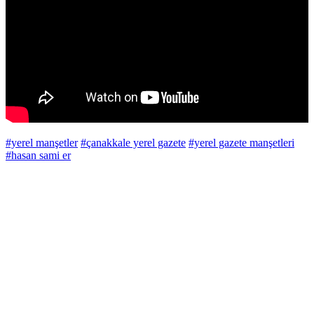
#yerel manşetler
#çanakkale yerel gazete
#yerel gazete manşetleri
#hasan sami er