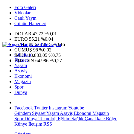
Foto Galeri
Videolar
Canlı Yayın
Günün Haberleri
DOLAR
47,72
%0,01
EURO
55,21
%0,04
G.ALTIN
6.671,15
%0,16
GÜMÜŞ
98
%0,92
Gündem
IMKB
13.883,05
%0,75
Siyaset
BITCOIN
64.986
%0,27
Yaşam
Asayiş
Ekonomi
Magazin
Spor
Dünya
Facebook
Twitter
Instagram
Youtube
Gündem
Siyaset
Yaşam
Asayiş
Ekonomi
Magazin
Spor
Dünya
Teknoloji
Eğitim
Sağlık
Çanakkale Bölge
Künye
İletişim
RSS