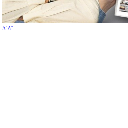
-
+
A
A