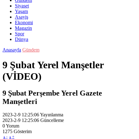
Gündem
Siyaset
Yaşam
Asayiş
Ekonomi
Magazin
Spor
Dünya
Anasayfa
Gündem
9 Şubat Yerel Manşetler
(VİDEO)
9 Şubat Perşembe Yerel Gazete
Manşetleri
2023-2-9 12:25:06
Yayınlanma
2023-2-9 12:25:06
Güncelleme
0
Yorum
1275
Gösterim
-
+
A
A