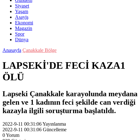
Gündem
Siyaset
Yaşam
Asayiş
Ekonomi
Magazin
Spor
Dünya
Anasayfa
Çanakkale Bölge
LAPSEKİ'DE FECİ KAZA1
ÖLÜ
Lapseki Çanakkale karayolunda meydana
gelen ve 1 kadının feci şekilde can verdiği
kazayla ilgili soruşturma başlatıldı.
2022-9-11 00:31:06
Yayınlanma
2022-9-11 00:31:06
Güncelleme
0
Yorum