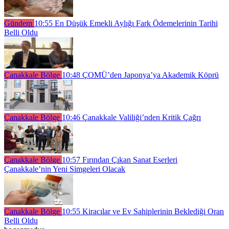
Gündem
10:55
En Düşük Emekli Aylığı Fark Ödemelerinin Tarihi
Belli Oldu
Çanakkale Bölge
10:48
ÇOMÜ’den Japonya’ya Akademik Köprü
Çanakkale Bölge
10:46
Çanakkale Valiliği’nden Kritik Çağrı
Çanakkale Bölge
10:57
Fırından Çıkan Sanat Eserleri
Çanakkale’nin Yeni Simgeleri Olacak
Çanakkale Bölge
10:55
Kiracılar ve Ev Sahiplerinin Beklediği Oran
Belli Oldu