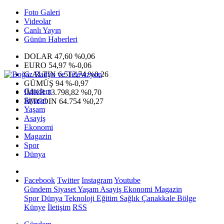
Foto Galeri
Videolar
Canlı Yayın
Günün Haberleri
DOLAR
47,60
%0,06
EURO
54,97
%-0,06
G.ALTIN
6.512,74
%0,26
GÜMÜŞ
94
%-0,97
Gündem
IMKB
13.798,82
%0,70
Siyaset
BITCOIN
64.754
%0,27
Yaşam
Asayiş
Ekonomi
Magazin
Spor
Dünya
Facebook
Twitter
Instagram
Youtube
Gündem
Siyaset
Yaşam
Asayiş
Ekonomi
Magazin
Spor
Dünya
Teknoloji
Eğitim
Sağlık
Çanakkale Bölge
Künye
İletişim
RSS