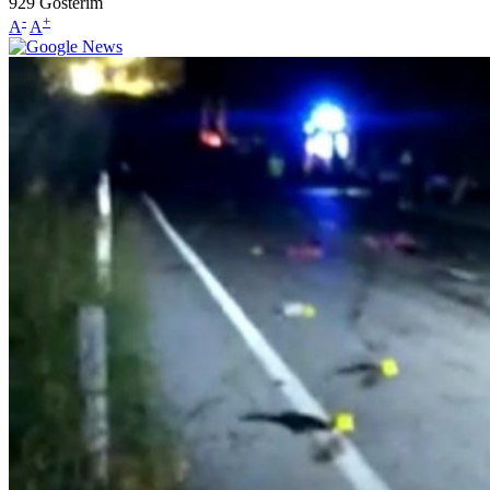
929
Gösterim
-
+
A
A