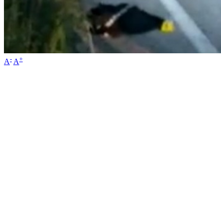
-
+
A
A