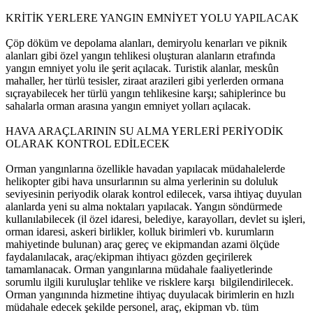
KRİTİK YERLERE YANGIN EMNİYET YOLU YAPILACAK
Çöp döküm ve depolama alanları, demiryolu kenarları ve piknik
alanları gibi özel yangın tehlikesi oluşturan alanların etrafında
yangın emniyet yolu ile şerit açılacak. Turistik alanlar, meskûn
mahaller, her türlü tesisler, ziraat arazileri gibi yerlerden ormana
sıçrayabilecek her türlü yangın tehlikesine karşı; sahiplerince bu
sahalarla orman arasına yangın emniyet yolları açılacak.
HAVA ARAÇLARININ SU ALMA YERLERİ PERİYODİK
OLARAK KONTROL EDİLECEK
Orman yangınlarına özellikle havadan yapılacak müdahalelerde
helikopter gibi hava unsurlarının su alma yerlerinin su doluluk
seviyesinin periyodik olarak kontrol edilecek, varsa ihtiyaç duyulan
alanlarda yeni su alma noktaları yapılacak. Yangın söndürmede
kullanılabilecek (il özel idaresi, belediye, karayolları, devlet su işleri,
orman idaresi, askeri birlikler, kolluk birimleri vb. kurumların
mahiyetinde bulunan) araç gereç ve ekipmandan azami ölçüde
faydalanılacak, araç/ekipman ihtiyacı gözden geçirilerek
tamamlanacak. Orman yangınlarına müdahale faaliyetlerinde
sorumlu ilgili kuruluşlar tehlike ve risklere karşı bilgilendirilecek.
Orman yangınında hizmetine ihtiyaç duyulacak birimlerin en hızlı
müdahale edecek şekilde personel, araç, ekipman vb. tüm