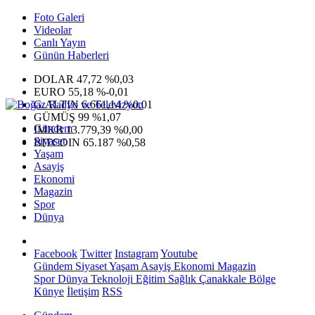
Foto Galeri
Videolar
Canlı Yayın
Günün Haberleri
DOLAR
47,72
%0,03
EURO
55,18
%-0,01
G.ALTIN
6.661,14
%0,01
GÜMÜŞ
99
%1,07
Gündem
IMKB
13.779,39
%0,00
Siyaset
BITCOIN
65.187
%0,58
Yaşam
Asayiş
Ekonomi
Magazin
Spor
Dünya
Facebook
Twitter
Instagram
Youtube
Gündem
Siyaset
Yaşam
Asayiş
Ekonomi
Magazin
Spor
Dünya
Teknoloji
Eğitim
Sağlık
Çanakkale Bölge
Künye
İletişim
RSS