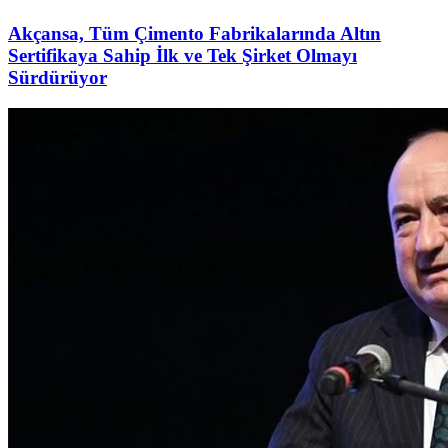
Akçansa, Tüm Çimento Fabrikalarında Altın
Sertifikaya Sahip İlk ve Tek Şirket Olmayı
Sürdürüyor