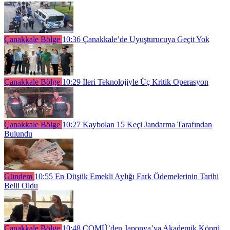
Çanakkale Bölge
10:36
Çanakkale’de Uyuşturucuya Geçit Yok
Çanakkale Bölge
10:29
İleri Teknolojiyle Üç Kritik Operasyon
Çanakkale Bölge
10:27
Kaybolan 15 Keçi Jandarma Tarafından
Bulundu
Gündem
10:55
En Düşük Emekli Aylığı Fark Ödemelerinin Tarihi
Belli Oldu
Çanakkale Bölge
10:48
ÇOMÜ’den Japonya’ya Akademik Köprü