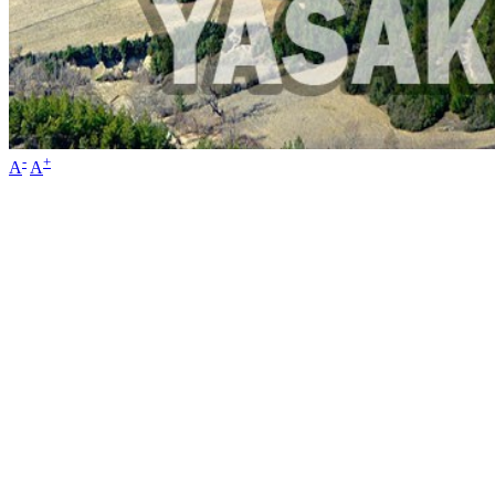
-
+
A
A