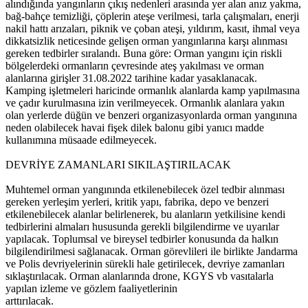
alındığında yangınların çıkış nedenleri arasında yer alan anız yakma,
bağ-bahçe temizliği, çöplerin ateşe verilmesi, tarla çalışmaları, enerji
nakil hattı arızaları, piknik ve çoban ateşi, yıldırım, kasıt, ihmal veya
dikkatsizlik neticesinde gelişen orman yangınlarına karşı alınması
gereken tedbirler sıralandı. Buna göre: Orman yangını için riskli
bölgelerdeki ormanların çevresinde ateş yakılması ve orman
alanlarına girişler 31.08.2022 tarihine kadar yasaklanacak.
Kamping işletmeleri haricinde ormanlık alanlarda kamp yapılmasına
ve çadır kurulmasına izin verilmeyecek. Ormanlık alanlara yakın
olan yerlerde düğün ve benzeri organizasyonlarda orman yangınına
neden olabilecek havai fişek dilek balonu gibi yanıcı madde
kullanımına müsaade edilmeyecek.
DEVRİYE ZAMANLARI SIKILAŞTIRILACAK
Muhtemel orman yangınında etkilenebilecek özel tedbir alınması
gereken yerleşim yerleri, kritik yapı, fabrika, depo ve benzeri
etkilenebilecek alanlar belirlenerek, bu alanların yetkilisine kendi
tedbirlerini almaları hususunda gerekli bilgilendirme ve uyarılar
yapılacak. Toplumsal ve bireysel tedbirler konusunda da halkın
bilgilendirilmesi sağlanacak. Orman görevlileri ile birlikte Jandarma
ve Polis devriyelerinin sürekli hale getirilecek, devriye zamanları
sıklaştırılacak. Orman alanlarında drone, KGYS vb vasıtalarla
yapılan izleme ve gözlem faaliyetlerinin
arttırılacak.