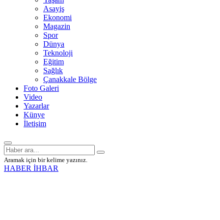
Asayiş
Ekonomi
Magazin
Spor
Dünya
Teknoloji
Eğitim
Sağlık
Çanakkale Bölge
Foto Galeri
Video
Yazarlar
Künye
İletişim
Aramak için bir kelime yazınız.
HABER İHBAR